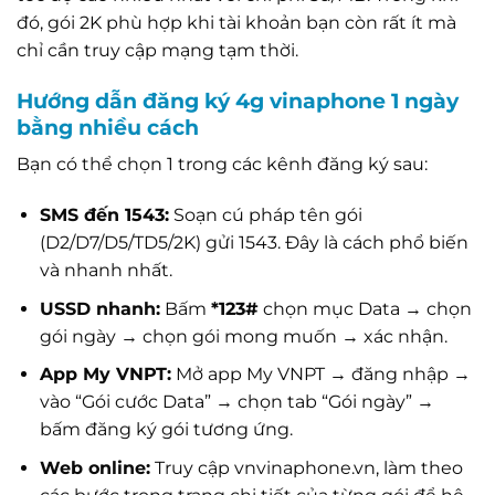
đó, gói 2K phù hợp khi tài khoản bạn còn rất ít mà
chỉ cần truy cập mạng tạm thời.
Hướng dẫn đăng ký 4g vinaphone 1 ngày
bằng nhiều cách
Bạn có thể chọn 1 trong các kênh đăng ký sau:
SMS đến 1543:
Soạn cú pháp tên gói
(D2/D7/D5/TD5/2K) gửi 1543. Đây là cách phổ biến
và nhanh nhất.
USSD nhanh:
Bấm
*123#
chọn mục Data → chọn
gói ngày → chọn gói mong muốn → xác nhận.
App My VNPT:
Mở app My VNPT → đăng nhập →
vào “Gói cước Data” → chọn tab “Gói ngày” →
bấm đăng ký gói tương ứng.
Web online:
Truy cập vnvinaphone.vn, làm theo