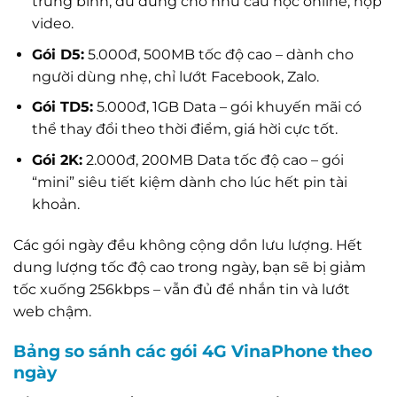
trung bình, đủ dùng cho nhu cầu học online, họp
video.
Gói D5:
5.000đ, 500MB tốc độ cao – dành cho
người dùng nhẹ, chỉ lướt Facebook, Zalo.
Gói TD5:
5.000đ, 1GB Data – gói khuyến mãi có
thể thay đổi theo thời điểm, giá hời cực tốt.
Gói 2K:
2.000đ, 200MB Data tốc độ cao – gói
“mini” siêu tiết kiệm dành cho lúc hết pin tài
khoản.
Các gói ngày đều không cộng dồn lưu lượng. Hết
dung lượng tốc độ cao trong ngày, bạn sẽ bị giảm
tốc xuống 256kbps – vẫn đủ để nhắn tin và lướt
web chậm.
Bảng so sánh các gói 4G VinaPhone theo
ngày