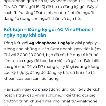
người nhận qua dịch vụ MyShare (soạn THUEBAO
PIN SO_TIEN gửi 1543) để họ tự đăng ký gói. Đây là
cách “biếu tặng” Data linh hoạt mà nhiều người
đang áp dụng cho người thân và bạn bè.
Kết luận – Đăng ký gói 4G VinaPhone 1
ngày ngay khi cần
Tổng kết, gói
4g vinaphone 1 ngày
là giải pháp lý
tưởng cho những ai cần Data nhanh, gọn, tiết kiệm.
Chỉ với 2.000-10.000đ, bạn đã có thể duy trì kết nối
liên tục cả ngày để học, làm việc và giải trí. Đặc biệt,
các gói như D2 và D7 mang lại tỷ lệ giá/dung lượng
cực kỳ hợp lý, đáng để đăng ký bất cứ khi nào tài
khoản của bạn cạn lưu lượng.
Hãy soạn ngay cú pháp tương ứng gửi 1543 để kích
hoạt và truy cập
vnvinaphone.vn
để theo dõi các
chương trình khuyến mãi mới nhất từ VinaPhone.