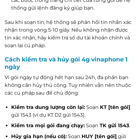
các bước trong trang chi tiết của từng gói để hệ
thống gửi lệnh đăng ký giúp bạn.
Sau khi soạn tin, hệ thống sẽ phản hồi tin nhắn xác
nhận trong vòng 5-10 giây. Nếu không nhận được
tin xác nhận, hãy kiểm tra số dư tài khoản chính và
soạn lại cú pháp.
Cách kiểm tra và hủy gói 4g vinaphone 1
ngày
Vì gói ngày tự động hết hạn sau 24h, đa phần bạn
không cần hủy thủ công. Tuy nhiên vẫn nên thuộc
các cú pháp sau để chủ động:
Kiểm tra dung lượng còn lại:
Soạn
KT [tên gói]
gửi 1543 (ví dụ KT D2 gửi 1543).
Kiểm tra mọi gói đang chạy:
Soạn
TK gửi 1543
.
Hủy gia hạn (nếu có):
Soạn
HUY [tên gói]
gửi