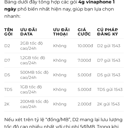
Bảng dưới đây tổng hợp các gói
4g vinaphone 1
ngày
phổ biến nhất hiện nay, giúp bạn lựa chọn
nhanh:
TÊN
ƯU ĐÃI
ƯU ĐÃI
GIÁ
CÚ PHÁP
GÓI
DATA
THOẠI
CƯỚC
ĐĂNG KÝ
2GB tốc độ
D2
Không
10.000đ
D2 gửi 1543
cao/24h
1,2GB tốc độ
D7
Không
7.000đ
D7 gửi 1543
cao/24h
500MB tốc độ
D5
Không
5.000đ
D5 gửi 1543
cao/24h
1GB tốc độ
TD5
Không
5.000đ
TD5 gửi 1543
cao/24h
200MB tốc độ
2K
Không
2.000đ
2K gửi 1543
cao/24h
Nếu xét trên tỷ lệ “đồng/MB”, D2 mang lại lưu lượng
tốc độ cao nhiều nhất với chi phí 5đ/MB. Trong khi