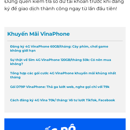
Đừng quên kiểm tra số dư tài khoản trước khi đăng
ký để giao dịch thành công ngay từ lần đầu tiên!
Khuyến Mãi VinaPhone
Đăng ký 4G VinaPhone 60GB/tháng: Cày phim, chơi game
không giới hạn
Sự thật về Sim 4G VinaPhone 120GB/tháng 50k: Có nên mua
không?
Tổng hợp các gói cước 4G VinaPhone khuyến mãi khủng nhất
tháng
Gói D79P VinaPhone: Thả ga lướt web, nghe gọi chỉ với 79k
Cách đăng ký 4G Vina 70k/ tháng: Vô tư lướt TikTok, Facebook