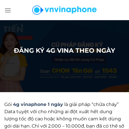
Chuyển
đến
nội
dung
ĐĂNG KÝ 4G VINA THEO NGÀY
Gói
4g vinaphone 1 ngày
là giải pháp “chữa cháy”
Data tuyệt vời cho những ai đột xuất hết dung
lượng tốc độ cao hoặc không muốn cam kết dùng
gói dài hạn. Chỉ với 2.000 – 10.000đ, bạn đã có thể sở