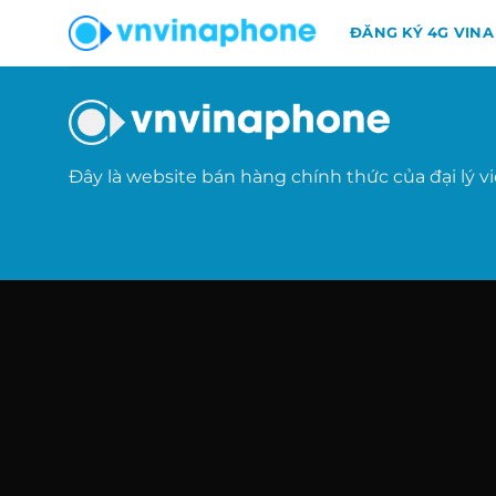
Chuyển
ĐĂNG KÝ 4G VINA
đến
nội
dung
Đây là website bán hàng chính thức của đại lý v