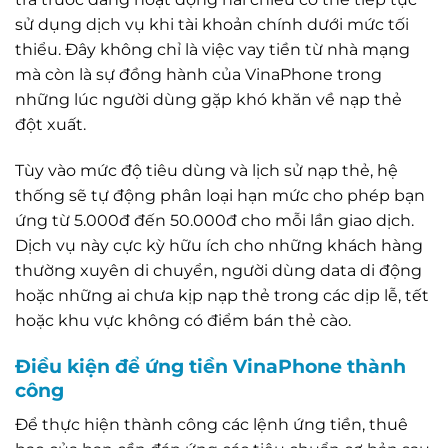
sử dụng dịch vụ khi tài khoản chính dưới mức tối
thiểu. Đây không chỉ là việc vay tiền từ nhà mạng
mà còn là sự đồng hành của VinaPhone trong
những lúc người dùng gặp khó khăn về nạp thẻ
đột xuất.
Tùy vào mức độ tiêu dùng và lịch sử nạp thẻ, hệ
thống sẽ tự động phân loại hạn mức cho phép bạn
ứng từ 5.000đ đến 50.000đ cho mỗi lần giao dịch.
Dịch vụ này cực kỳ hữu ích cho những khách hàng
thường xuyên di chuyển, người dùng data di động
hoặc những ai chưa kịp nạp thẻ trong các dịp lễ, tết
hoặc khu vực không có điểm bán thẻ cào.
Điều kiện để ứng tiền VinaPhone thành
công
Để thực hiện thành công các lệnh ứng tiền, thuê