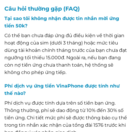
Câu hỏi thường gặp (FAQ)
Tại sao tôi không nhận được tin nhắn mời ứng
tiền 50k?
Có thể bạn chưa đáp ứng đủ điều kiện về thời gian
hoạt động của sim (dưới 3 tháng) hoặc mức tiêu
dùng tài khoản chính tháng trước của bạn chưa đạt
ngưỡng tối thiểu 15.000đ. Ngoài ra, nếu bạn đang
còn nợ tiền ứng chưa thanh toán, hệ thống sẽ
không cho phép ứng tiếp.
Phí dịch vụ ứng tiền VinaPhone được tính như
thế nào?
Phí dịch vụ được tính dựa trên số tiền bạn ứng.
Thông thường, phí sẽ dao động từ 10% đến 30% số
tiền ứng. Chi tiết mức phí sẽ được thông báo cụ thể
trong tin nhắn xác nhận của tổng đài 1576 trước khi