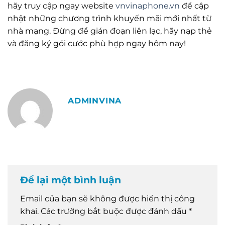
hãy truy cập ngay website
vnvinaphone.vn
để cập
nhật những chương trình khuyến mãi mới nhất từ
nhà mạng. Đừng để gián đoạn liên lạc, hãy nạp thẻ
và đăng ký gói cước phù hợp ngay hôm nay!
ADMINVINA
Để lại một bình luận
Email của bạn sẽ không được hiển thị công
khai.
Các trường bắt buộc được đánh dấu
*