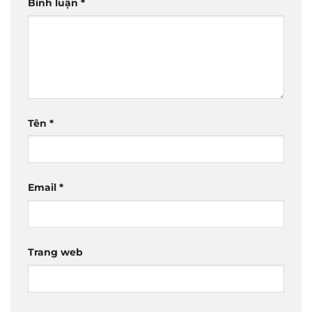
Bình luận
*
Tên
*
Email
*
Trang web