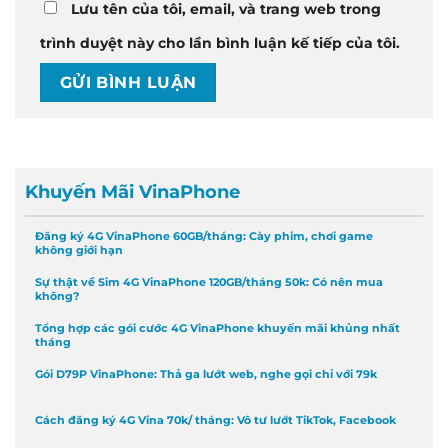
Lưu tên của tôi, email, và trang web trong
trình duyệt này cho lần bình luận kế tiếp của tôi.
Khuyến Mãi VinaPhone
Đăng ký 4G VinaPhone 60GB/tháng: Cày phim, chơi game
không giới hạn
Sự thật về Sim 4G VinaPhone 120GB/tháng 50k: Có nên mua
không?
Tổng hợp các gói cước 4G VinaPhone khuyến mãi khủng nhất
tháng
Gói D79P VinaPhone: Thả ga lướt web, nghe gọi chỉ với 79k
Cách đăng ký 4G Vina 70k/ tháng: Vô tư lướt TikTok, Facebook