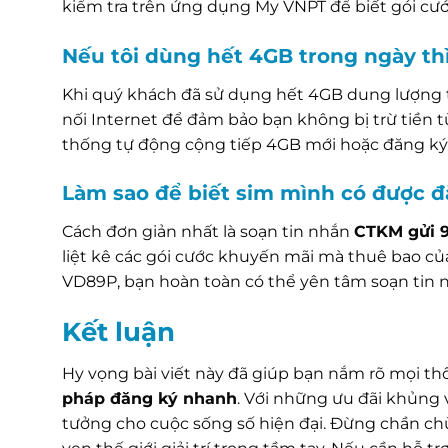
kiểm tra trên ứng dụng My VNPT để biết gói cư
Nếu tôi dùng hết 4GB trong ngày th
Khi quý khách đã sử dụng hết 4GB dung lượng t
nối Internet để đảm bảo bạn không bị trừ tiền 
thống tự động cộng tiếp 4GB mới hoặc đăng ký
Làm sao để biết sim mình có được 
Cách đơn giản nhất là soạn tin nhắn
CTKM gửi 
liệt kê các gói cước khuyến mãi mà thuê bao c
VD89P, bạn hoàn toàn có thể yên tâm soạn tin 
Kết luận
Hy vọng bài viết này đã giúp bạn nắm rõ mọi th
pháp đăng ký nhanh
. Với những ưu đãi khủng 
tưởng cho cuộc sống số hiện đại. Đừng chần ch