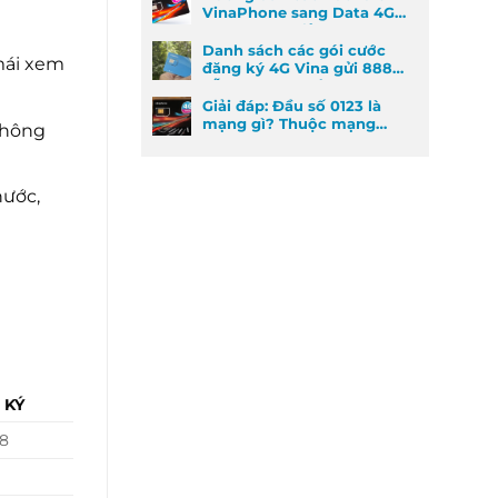
VinaPhone sang Data 4G
cực kỳ đơn giản
Danh sách các gói cước
mái xem
đăng ký 4G Vina gửi 888
dễ đăng ký nhất
Giải đáp: Đầu số 0123 là
mạng gì? Thuộc mạng
không
nào và ý nghĩa phong
thủy
nước,
 KÝ
8