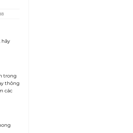
88
, hãy
m trong
này thông
m các
 mong