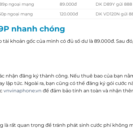
 89p ngoại mạng
89.000đ
DK D89Y gửi 888
 50p ngoại mạng
120.000đ
DK VD120N gửi 8
89P nhanh chóng
 tài khoản gốc của mình có đủ số dư là 89.000đ. Sau đó
i xác nhận đăng ký thành công. Nếu thuê bao của bạn nằ
ay lập tức. Ngoài ra, bạn cũng có thể đăng ký gói cước 
ức
vnvinaphone.vn
để đảm bảo tính an toàn và nhận thê
ng là rất quan trọng để tránh phát sinh cước phí không