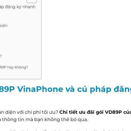
háp đăng ký nhanh
biến
?
D89P hay không?
VD89P VinaPhone và cú pháp đăn
n diện với chi phí tối ưu?
Chi tiết ưu đãi gói VD89P củ
à thông tin mà bạn không thể bỏ qua.