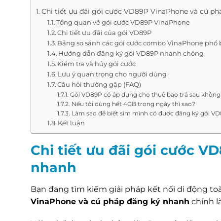
Chi tiết ưu đãi gói cước VD89P VinaPhone và cú p
Tổng quan về gói cước VD89P VinaPhone
Chi tiết ưu đãi của gói VD89P
Bảng so sánh các gói cước combo VinaPhone phổ 
Hướng dẫn đăng ký gói VD89P nhanh chóng
Kiểm tra và hủy gói cước
Lưu ý quan trọng cho người dùng
Câu hỏi thường gặp (FAQ)
Gói VD89P có áp dụng cho thuê bao trả sau không
Nếu tôi dùng hết 4GB trong ngày thì sao?
Làm sao để biết sim mình có được đăng ký gói V
Kết luận
Chi tiết ưu đãi gói cước 
nhanh
Bạn đang tìm kiếm giải pháp kết nối di động toà
VinaPhone và cú pháp đăng ký nhanh
chính l