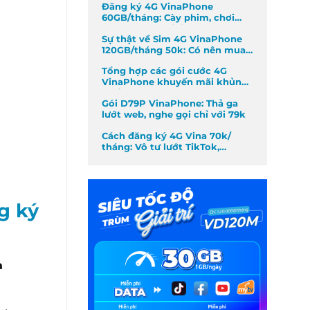
Đăng ký 4G VinaPhone
60GB/tháng: Cày phim, chơi
game không giới hạn
Sự thật về Sim 4G VinaPhone
120GB/tháng 50k: Có nên mua
không?
Tổng hợp các gói cước 4G
VinaPhone khuyến mãi khủng
nhất tháng
Gói D79P VinaPhone: Thả ga
lướt web, nghe gọi chỉ với 79k
Cách đăng ký 4G Vina 70k/
tháng: Vô tư lướt TikTok,
Facebook
g ký
a