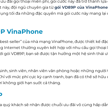
ưu đãi gọi thoại miễn phí, gói cước này đã trở thành lựa
t này, đội ngũ chuyên gia từ
gói VD89P của VinaPhone
n dụng tối đa những đặc quyền mà gói cước này mang lại
9P VinaPhone
est-seller” của nhà mạng VinaPhone, được thiết kế đặc
Internet thường xuyên kết hợp với nhu cầu gọi thoại l
 với gói VD89P, bạn sẽ được tận hưởng một hệ sinh thái ư
 sinh, sinh viên, nhân viên văn phòng hoặc những người
hỉ với mức phí cực kỳ cạnh tranh, bạn đã có thể sở hữu
rí không giới hạn suốt cả tháng.
P
a quý khách sẽ nhận được chuỗi ưu đãi vô cùng hấp dẫn