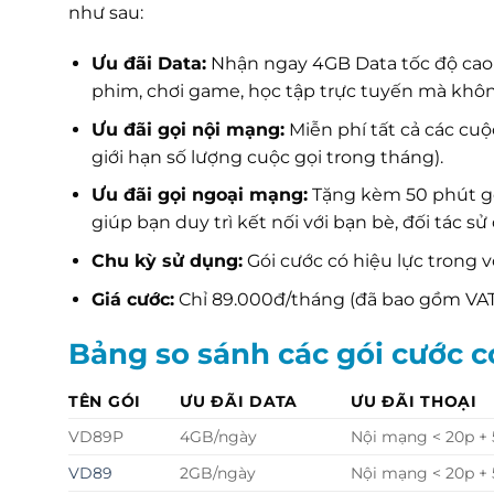
như sau:
Ưu đãi Data:
Nhận ngay 4GB Data tốc độ cao
phim, chơi game, học tập trực tuyến mà khôn
Ưu đãi gọi nội mạng:
Miễn phí tất cả các cu
giới hạn số lượng cuộc gọi trong tháng).
Ưu đãi gọi ngoại mạng:
Tặng kèm 50 phút gọ
giúp bạn duy trì kết nối với bạn bè, đối tác 
Chu kỳ sử dụng:
Gói cước có hiệu lực trong 
Giá cước:
Chỉ 89.000đ/tháng (đã bao gồm VAT
Bảng so sánh các gói cước 
TÊN GÓI
ƯU ĐÃI DATA
ƯU ĐÃI THOẠI
VD89P
4GB/ngày
Nội mạng < 20p +
VD89
2GB/ngày
Nội mạng < 20p +