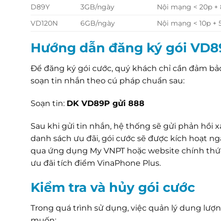
D89Y
3GB/ngày
Nội mạng < 20p +
VD120N
6GB/ngày
Nội mạng < 10p +
Hướng dẫn đăng ký gói VD
Để đăng ký gói cước, quý khách chỉ cần đảm bảo
soạn tin nhắn theo cú pháp chuẩn sau:
Soạn tin:
DK VD89P gửi 888
Sau khi gửi tin nhắn, hệ thống sẽ gửi phản hồ
danh sách ưu đãi, gói cước sẽ được kích hoạt ng
qua ứng dụng My VNPT hoặc website chính th
ưu đãi tích điểm VinaPhone Plus.
Kiểm tra và hủy gói cước
Trong quá trình sử dụng, việc quản lý dung lượ
muốn: