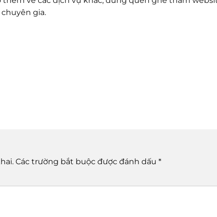
 trợ thêm về các dịch vụ khác, đừng quên ghé thăm websi
 chuyên gia.
hai.
Các trường bắt buộc được đánh dấu
*