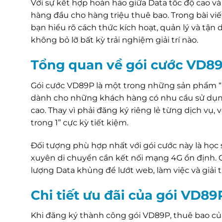
Với sự kết hợp hoàn hảo giữa Data tốc độ cao và 
hàng đầu cho hàng triệu thuê bao. Trong bài viế
bạn hiểu rõ cách thức kích hoạt, quản lý và tậ
không bỏ lỡ bất kỳ trải nghiệm giải trí nào.
Tổng quan về gói cước VD8
Gói cước VD89P là một trong những sản phẩm “b
dành cho những khách hàng có nhu cầu sử dụng 
cao. Thay vì phải đăng ký riêng lẻ từng dịch vụ,
trong 1” cực kỳ tiết kiệm.
Đối tượng phù hợp nhất với gói cước này là học
xuyên di chuyển cần kết nối mạng 4G ổn định. C
lượng Data khủng để lướt web, làm việc và giải t
Chi tiết ưu đãi của gói VD89
Khi đăng ký thành công gói VD89P, thuê bao củ