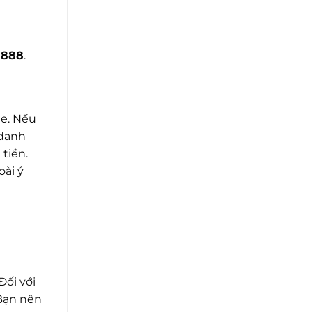
 888
.
ne. Nếu
 danh
tiền.
oài ý
Đối với
 Bạn nên