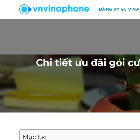
Chuyển
ĐĂNG KÝ 4G VINA
đến
nội
dung
Chi tiết ưu đãi gói
Mục lục