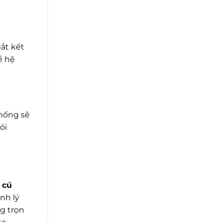
ắt kết
ể hệ
thống sẽ
ói
 cú
nh lý
g trọn