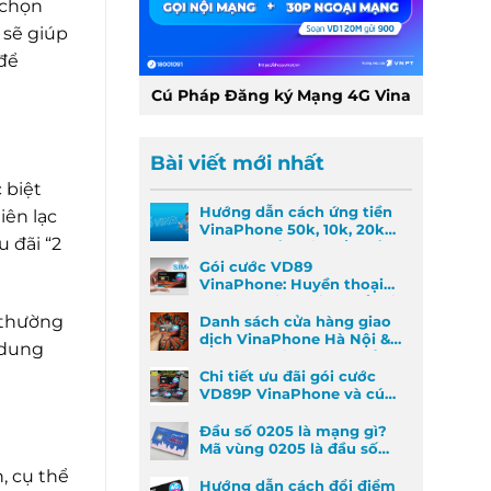
 chọn
sẽ giúp
 để
Cú Pháp Đăng ký Mạng 4G Vina
Bài viết mới nhất
 biệt
Hướng dẫn cách ứng tiền
iên lạc
VinaPhone 50k, 10k, 20k
u đãi “2
nhanh nhất khi khẩn cấp
Gói cước VD89
VinaPhone: Huyền thoại
Data & Gọi thoại đã trở lại
 thường
Danh sách cửa hàng giao
dịch VinaPhone Hà Nội &
 dung
Cách tìm VinaPhone gần
đây
Chi tiết ưu đãi gói cước
VD89P VinaPhone và cú
pháp đăng ký nhanh
Đầu số 0205 là mạng gì?
Mã vùng 0205 là đầu số
mã vùng nào?
, cụ thể
Hướng dẫn cách đổi điểm