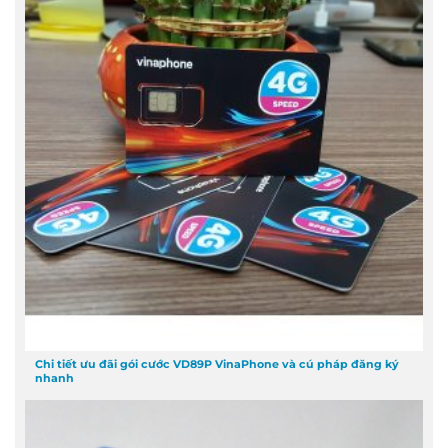
Chi tiết ưu đãi gói cước VD89P VinaPhone và cú pháp đăng ký
nhanh