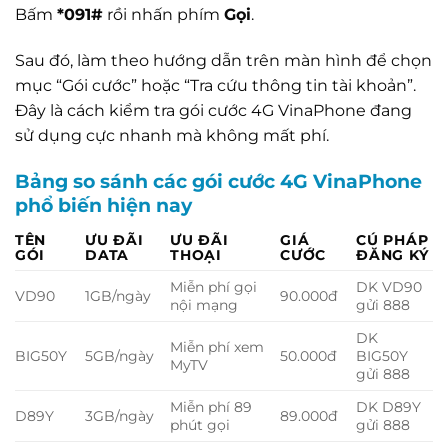
Bấm
*091#
rồi nhấn phím
Gọi
.
Sau đó, làm theo hướng dẫn trên màn hình để chọn
mục “Gói cước” hoặc “Tra cứu thông tin tài khoản”.
Đây là cách kiểm tra gói cước 4G VinaPhone đang
sử dụng cực nhanh mà không mất phí.
Bảng so sánh các gói cước 4G VinaPhone
phổ biến hiện nay
TÊN
ƯU ĐÃI
ƯU ĐÃI
GIÁ
CÚ PHÁP
GÓI
DATA
THOẠI
CƯỚC
ĐĂNG KÝ
Miễn phí gọi
DK VD90
VD90
1GB/ngày
90.000đ
nội mạng
gửi 888
DK
Miễn phí xem
BIG50Y
5GB/ngày
50.000đ
BIG50Y
MyTV
gửi 888
Miễn phí 89
DK D89Y
D89Y
3GB/ngày
89.000đ
phút gọi
gửi 888