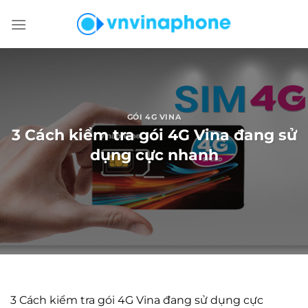
Chuyển
đến
nội
dung
GÓI 4G VINA
3 Cách kiểm tra gói 4G Vina đang sử
dụng cực nhanh
3 Cách kiểm tra gói 4G Vina đang sử dụng cực