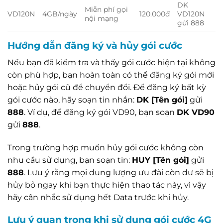
DK
Miễn phí gọi
VD120N
4GB/ngày
120.000đ
VD120N
nội mạng
gửi 888
Hướng dẫn đăng ký và hủy gói cước
Nếu bạn đã kiểm tra và thấy gói cước hiện tại không
còn phù hợp, bạn hoàn toàn có thể đăng ký gói mới
hoặc hủy gói cũ để chuyển đổi. Để đăng ký bất kỳ
gói cước nào, hãy soạn tin nhắn:
DK [Tên gói]
gửi
888
. Ví dụ, để đăng ký gói VD90, bạn soạn
DK VD90
gửi
888
.
Trong trường hợp muốn hủy gói cước không còn
nhu cầu sử dụng, bạn soạn tin:
HUY [Tên gói]
gửi
888
. Lưu ý rằng mọi dung lượng ưu đãi còn dư sẽ bị
hủy bỏ ngay khi bạn thực hiện thao tác này, vì vậy
hãy cân nhắc sử dụng hết Data trước khi hủy.
Lưu ý quan trọng khi sử dụng gói cước 4G