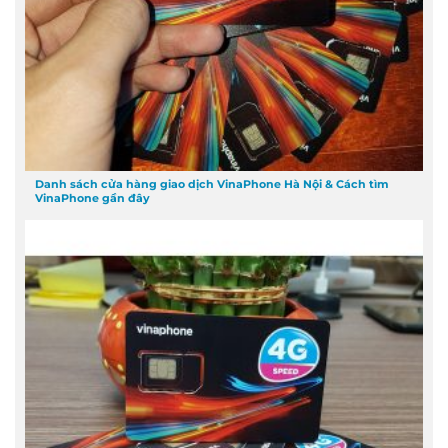
Danh sách cửa hàng giao dịch VinaPhone Hà Nội & Cách tìm
VinaPhone gần đây