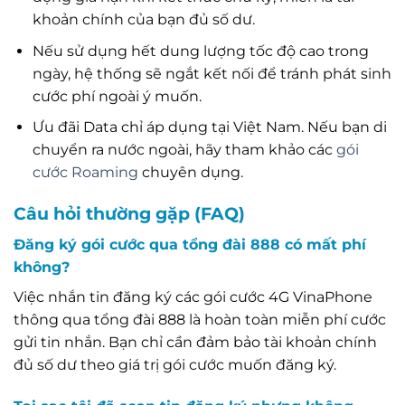
khoản chính của bạn đủ số dư.
Nếu sử dụng hết dung lượng tốc độ cao trong
ngày, hệ thống sẽ ngắt kết nối để tránh phát sinh
cước phí ngoài ý muốn.
Ưu đãi Data chỉ áp dụng tại Việt Nam. Nếu bạn di
chuyển ra nước ngoài, hãy tham khảo các
gói
cước Roaming
chuyên dụng.
Câu hỏi thường gặp (FAQ)
Đăng ký gói cước qua tổng đài 888 có mất phí
không?
Việc nhắn tin đăng ký các gói cước 4G VinaPhone
thông qua tổng đài 888 là hoàn toàn miễn phí cước
gửi tin nhắn. Bạn chỉ cần đảm bảo tài khoản chính
đủ số dư theo giá trị gói cước muốn đăng ký.