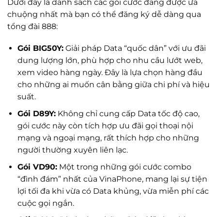
Dưới đây là danh sách các gói cước đang được ưa
chuộng nhất mà bạn có thể đăng ký dễ dàng qua
tổng đài 888:
Gói BIG50Y:
Giải pháp Data “quốc dân” với ưu đãi
dung lượng lớn, phù hợp cho nhu cầu lướt web,
xem video hàng ngày. Đây là lựa chọn hàng đầu
cho những ai muốn cân bằng giữa chi phí và hiệu
suất.
Gói D89Y:
Không chỉ cung cấp Data tốc độ cao,
gói cước này còn tích hợp ưu đãi gọi thoại nội
mạng và ngoại mạng, rất thích hợp cho những
người thường xuyên liên lạc.
Gói VD90:
Một trong những gói cước combo
“đình đám” nhất của VinaPhone, mang lại sự tiện
lợi tối đa khi vừa có Data khủng, vừa miễn phí các
cuộc gọi ngắn.