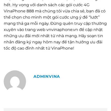
hết. Hy vọng với danh sách các gói cước 4G
VinaPhone 888 mà chúng tôi vừa chia sẻ, bạn đã có
thể chọn cho mình một gói cước ưng ý để “lướt”
mạng thả ga mỗi ngày. Đừng quên truy cập thường
xuyên vào trang web vnvinaphone.vn để cập nhật
những ưu đãi mới nhất từ nhà mạng. Hãy soạn tin
nhắn đăng ký ngay hôm nay để tận hưởng ưu đãi
tốc độ cao đỉnh nhất từ VinaPhone!
ADMINVINA