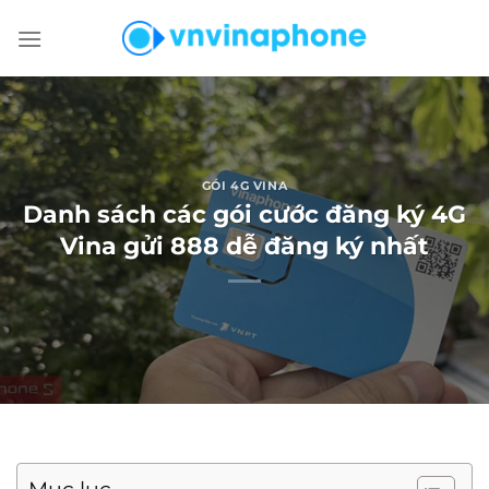
Chuyển
đến
nội
dung
GÓI 4G VINA
Danh sách các gói cước đăng ký 4G
Vina gửi 888 dễ đăng ký nhất