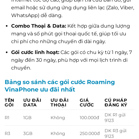
email hoặc sử dụng ứng dụng liên lạc (Zalo, Viber,
WhatsApp) dễ dàng.
Combo Thoại & Data:
Kết hợp giữa dung lượng
mạng và số phút gọi thoại quốc tế, giúp tối ưu
chi phí cho những chuyến đi dài ngày.
Gói cước linh hoạt:
Các gói có chu kỳ từ 1 ngày, 7
ngày đến 30 ngày, phù hợp với mọi lịch trình di
chuyển.
Bảng so sánh các gói cước Roaming
VinaPhone ưu đãi nhất
TÊN
ƯU ĐÃI
ƯU ĐÃI
GIÁ
CÚ PHÁP
GÓI
DATA
THOẠI
CƯỚC
ĐĂNG KÝ
DK R1 gửi
R1
1GB
Không
100.000đ
9123
DK R3 gửi
R3
3GB
Không
250.000đ
9123