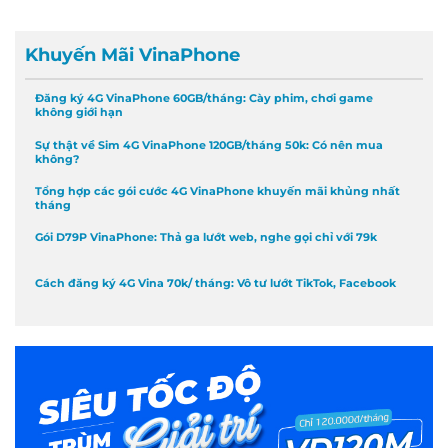
Khuyến Mãi VinaPhone
Đăng ký 4G VinaPhone 60GB/tháng: Cày phim, chơi game
không giới hạn
Sự thật về Sim 4G VinaPhone 120GB/tháng 50k: Có nên mua
không?
Tổng hợp các gói cước 4G VinaPhone khuyến mãi khủng nhất
tháng
Gói D79P VinaPhone: Thả ga lướt web, nghe gọi chỉ với 79k
Cách đăng ký 4G Vina 70k/ tháng: Vô tư lướt TikTok, Facebook