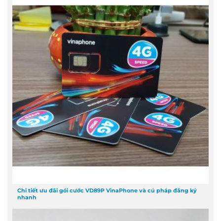
Chi tiết ưu đãi gói cước VD89P VinaPhone và cú pháp đăng ký
nhanh