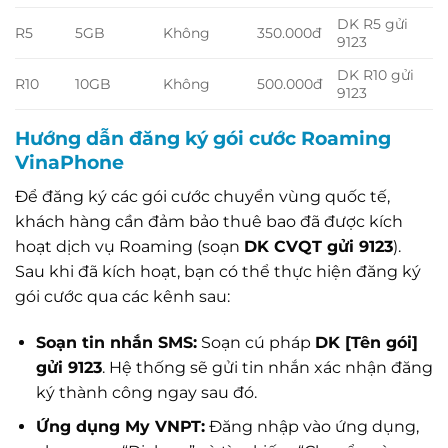
DK R5 gửi
R5
5GB
Không
350.000đ
9123
DK R10 gửi
R10
10GB
Không
500.000đ
9123
Hướng dẫn đăng ký gói cước Roaming
VinaPhone
Để đăng ký các gói cước chuyển vùng quốc tế,
khách hàng cần đảm bảo thuê bao đã được kích
hoạt dịch vụ Roaming (soạn
DK CVQT gửi 9123
).
Sau khi đã kích hoạt, bạn có thể thực hiện đăng ký
gói cước qua các kênh sau:
Soạn tin nhắn SMS:
Soạn cú pháp
DK [Tên gói]
gửi 9123
. Hệ thống sẽ gửi tin nhắn xác nhận đăng
ký thành công ngay sau đó.
Ứng dụng My VNPT:
Đăng nhập vào ứng dụng,