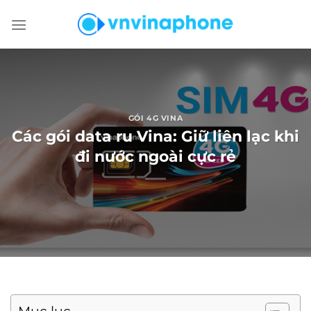
Chuyển
đến
nội
dung
GÓI 4G VINA
Các gói data ru Vina: Giữ liên lạc khi
đi nước ngoài cực rẻ