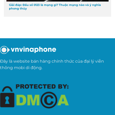
Giải đáp: Đầu số 0123 là mạng gì? Thuộc mạng nào và ý nghĩa
phong thủy
Đây là website bán hàng chính thức của đại lý viễn
thông mobi di động.