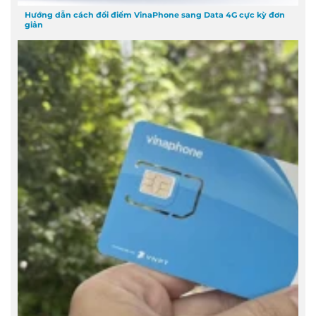
Hướng dẫn cách đổi điểm VinaPhone sang Data 4G cực kỳ đơn
giản