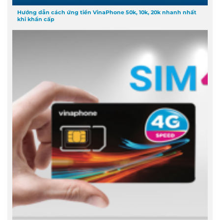
Hướng dẫn cách ứng tiền VinaPhone 50k, 10k, 20k nhanh nhất
khi khẩn cấp