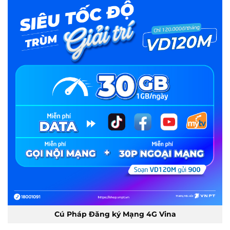
Cú Pháp Đăng ký Mạng 4G Vina