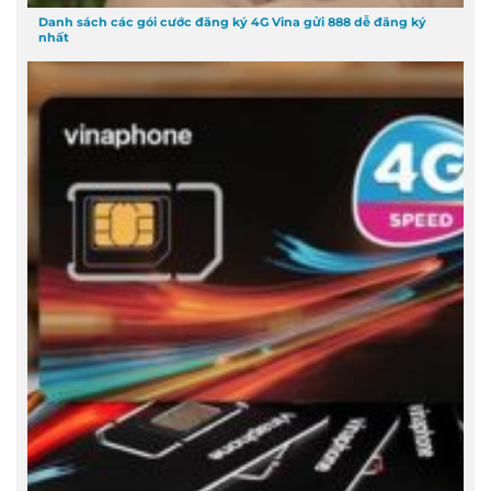
Danh sách các gói cước đăng ký 4G Vina gửi 888 dễ đăng ký
nhất