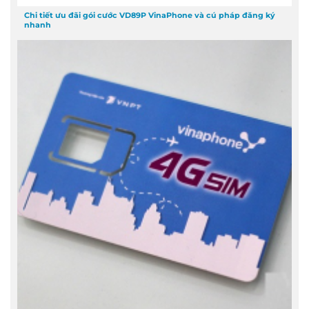
Chi tiết ưu đãi gói cước VD89P VinaPhone và cú pháp đăng ký
nhanh