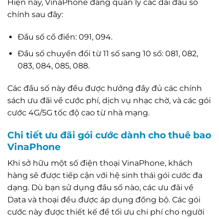
Hiện nay, VinaPhone đang quản lý các dải đầu số
chính sau đây:
Đầu số cổ điển: 091, 094.
Đầu số chuyển đổi từ 11 số sang 10 số: 081, 082,
083, 084, 085, 088.
Các đầu số này đều được hưởng đầy đủ các chính
sách ưu đãi về cước phí, dịch vụ nhạc chờ, và các gói
cước 4G/5G tốc độ cao từ nhà mạng.
Chi tiết ưu đãi gói cước dành cho thuê bao
VinaPhone
Khi sở hữu một số điện thoại VinaPhone, khách
hàng sẽ được tiếp cận với hệ sinh thái gói cước đa
dạng. Dù bạn sử dụng đầu số nào, các ưu đãi về
Data và thoại đều được áp dụng đồng bộ. Các gói
cước này được thiết kế để tối ưu chi phí cho người