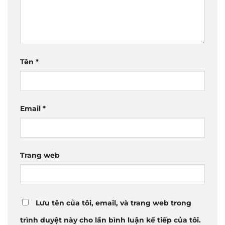
Tên
*
Email
*
Trang web
Lưu tên của tôi, email, và trang web trong
trình duyệt này cho lần bình luận kế tiếp của tôi.