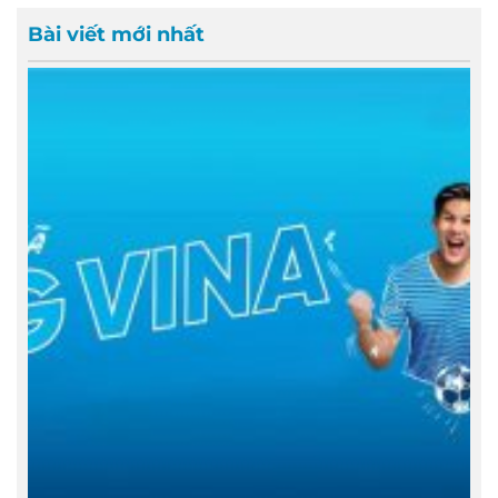
Bài viết mới nhất