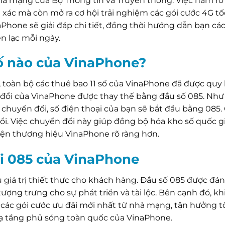
mã mạng của Bộ Thông tin và Truyền thông. Việc nắm rõ
xác mà còn mở ra cơ hội trải nghiệm các gói cước 4G tố
naPhone sẽ giải đáp chi tiết, đồng thời hướng dẫn bạn c
ên lạc mỗi ngày.
số nào của VinaPhone?
ố, toàn bộ các thuê bao 11 số của VinaPhone đã được quy
n đổi của VinaPhone được thay thế bằng đầu số 085. Như 
i chuyển đổi, số điện thoại của bạn sẽ bắt đầu bằng 085.
ổi. Việc chuyển đổi này giúp đồng bộ hóa kho số quốc gi
ện thương hiệu VinaPhone rõ ràng hơn.
ới 085 của VinaPhone
 giá trị thiết thực cho khách hàng. Đầu số 085 được đánh
ợng trưng cho sự phát triển và tài lộc. Bên cạnh đó, kh
 các gói cước ưu đãi mới nhất từ nhà mạng, tận hưởng t
 hạ tầng phủ sóng toàn quốc của VinaPhone.