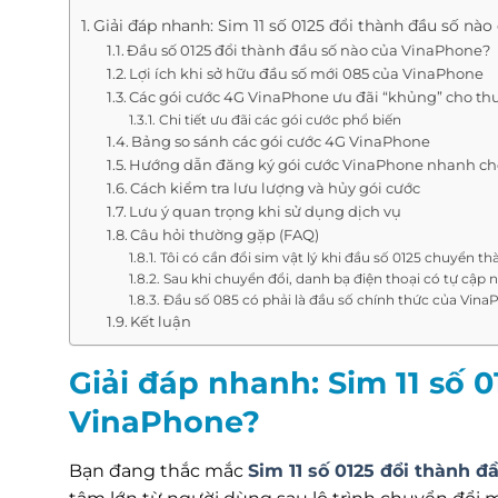
Giải đáp nhanh: Sim 11 số 0125 đổi thành đầu số nà
Đầu số 0125 đổi thành đầu số nào của VinaPhone?
Lợi ích khi sở hữu đầu số mới 085 của VinaPhone
Các gói cước 4G VinaPhone ưu đãi “khủng” cho th
Chi tiết ưu đãi các gói cước phổ biến
Bảng so sánh các gói cước 4G VinaPhone
Hướng dẫn đăng ký gói cước VinaPhone nhanh c
Cách kiểm tra lưu lượng và hủy gói cước
Lưu ý quan trọng khi sử dụng dịch vụ
Câu hỏi thường gặp (FAQ)
Tôi có cần đổi sim vật lý khi đầu số 0125 chuyển 
Sau khi chuyển đổi, danh bạ điện thoại có tự cập
Đầu số 085 có phải là đầu số chính thức của Vin
Kết luận
Giải đáp nhanh: Sim 11 số 
VinaPhone?
Bạn đang thắc mắc
Sim 11 số 0125 đổi thành 