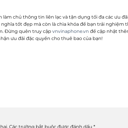
 làm chủ thông tin liên lạc và tận dụng tối đa các ưu đã
ghĩa tốt đẹp mà còn là chìa khóa để bạn trải nghiệm t
iệm. Đừng quên truy cập
vnvinaphone.vn
để cập nhật thê
hận ưu đãi đặc quyền cho thuê bao của bạn!
hai.
Các trường bắt buộc được đánh dấu
*