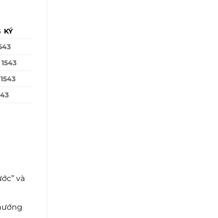
 KÝ
543
 1543
1543
543
ước” và
 hướng