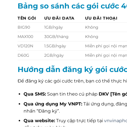
Bảng so sánh các gói cước 
TÊN GÓI
ƯU ĐÃI DATA
ƯU ĐÃI THOẠI
BIG90
1GB/ngày
Không
MAX100
30GB/tháng
Không
VD120N
1.5GB/ngày
Miễn phí gọi nội mạ
D60G
2GB/ngày
Miễn phí gọi nội mạ
Hướng dẫn đăng ký gói cướ
Để đăng ký các gói cước trên, bạn có thể thực
Qua SMS:
Soạn tin theo cú pháp
DKV [Tên gó
Qua ứng dụng My VNPT:
Tải ứng dụng, đăng
nhấn “Đăng ký”.
Qua website:
Truy cập trực tiếp tại
vnvinaph