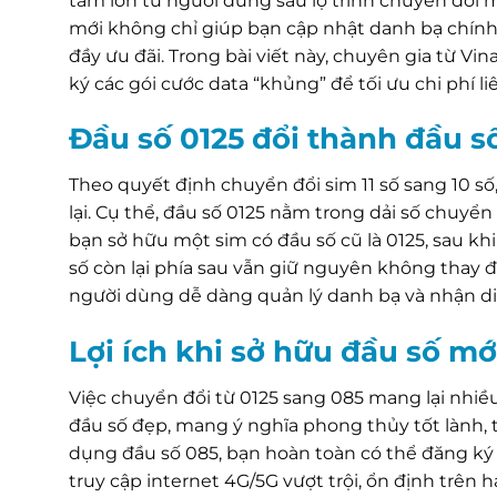
tâm lớn từ người dùng sau lộ trình chuyển đổi 
mới không chỉ giúp bạn cập nhật danh bạ chính 
đầy ưu đãi. Trong bài viết này, chuyên gia từ Vi
ký các gói cước data “khủng” để tối ưu chi phí li
Đầu số 0125 đổi thành đầu 
Theo quyết định chuyển đổi sim 11 số sang 10 s
lại. Cụ thể, đầu số 0125 nằm trong dải số chuyể
bạn sở hữu một sim có đầu số cũ là 0125, sau kh
số còn lại phía sau vẫn giữ nguyên không thay đ
người dùng dễ dàng quản lý danh bạ và nhận di
Lợi ích khi sở hữu đầu số m
Việc chuyển đổi từ 0125 sang 085 mang lại nhiều
đầu số đẹp, mang ý nghĩa phong thủy tốt lành, tư
dụng đầu số 085, bạn hoàn toàn có thể đăng ký
truy cập internet 4G/5G vượt trội, ổn định trên