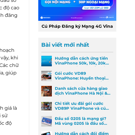
 đầu số
c độ cao
ách đăng
Cú Pháp Đăng ký Mạng 4G Vina
Bài viết mới nhất
 hoạch
vậy, khi
Hướng dẫn cách ứng tiền
VinaPhone 50k, 10k, 20k
 Các chữ
nhanh nhất khi khẩn cấp
a, giúp
Gói cước VD89
VinaPhone: Huyền thoại
Data & Gọi thoại đã trở lại
Danh sách cửa hàng giao
dịch VinaPhone Hà Nội &
Cách tìm VinaPhone gần
đây
Chi tiết ưu đãi gói cước
 giá là
VD89P VinaPhone và cú
pháp đăng ký nhanh
i sử
Đầu số 0205 là mạng gì?
ốc độ
Mã vùng 0205 là đầu số
mã vùng nào?
Hướng dẫn cách đổi điểm