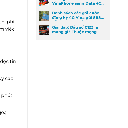
VinaPhone sang Data 4G
cực kỳ đơn giản
Danh sách các gói cước
đăng ký 4G Vina gửi 888
hi phí.
dễ đăng ký nhất
Giải đáp: Đầu số 0123 là
àm việc
mạng gì? Thuộc mạng
nào và ý nghĩa phong
thủy
đọc tin
uy cập
0 phút
goại