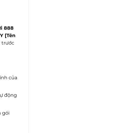
i 888
Y [Tên
ỹ trước
ính của
tự động
 gói