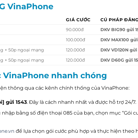
4G VinaPhone
GIÁ CƯỚC
CÚ PHÁP ĐĂNG
90.000đ
DKV BIG90 gửi 1
100.000đ
DKV MAX100 gửi
ng + 50p ngoại mạng
120.000đ
DKV VD120N gửi 
ng + 50p ngoại mạng
120.000đ
DKV D60G gửi 1
c VinaPhone nhanh chóng
 hiện thông qua các kênh chính thống của VinaPhone:
i] gửi 1543
. Đây là cách nhanh nhất và được hỗ trợ 24/7.
 nhập bằng số điện thoại 085 của bạn, chọn mục “Gói c
one.vn
để lựa chọn gói cước phù hợp và thực hiện theo