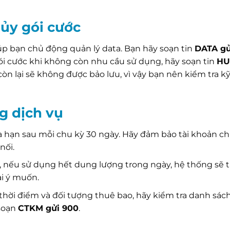
hủy gói cước
iúp bạn chủ động quản lý data. Bạn hãy soạn tin
DATA gử
i cước khi không còn nhu cầu sử dụng, hãy soạn tin
HU
 còn lại sẽ không được bảo lưu, vì vậy bạn nên kiểm tra k
g dịch vụ
a hạn sau mỗi chu kỳ 30 ngày. Hãy đảm bảo tài khoản ch
nối.
y, nếu sử dụng hết dung lượng trong ngày, hệ thống sẽ 
ài ý muốn.
 thời điểm và đối tượng thuê bao, hãy kiểm tra danh sách
 soạn
CTKM gửi 900
.