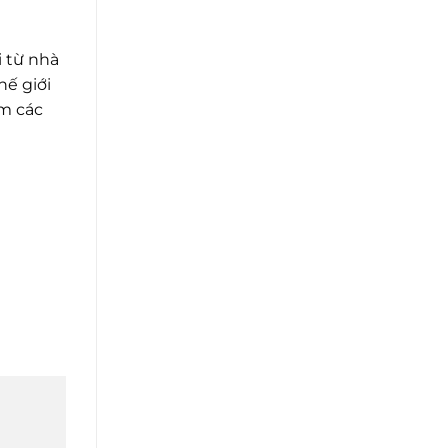
i từ nhà
hế giới
m các