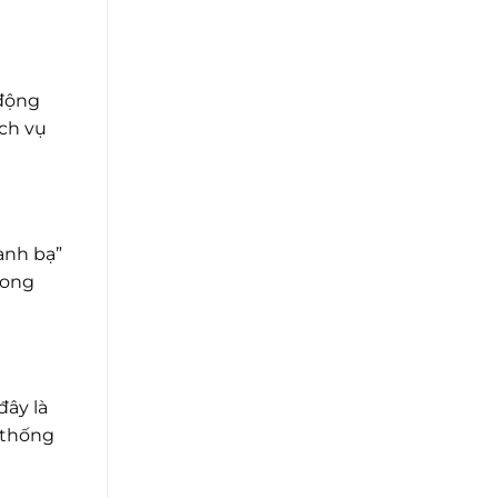
 động
ịch vụ
anh bạ”
rong
đây là
 thống