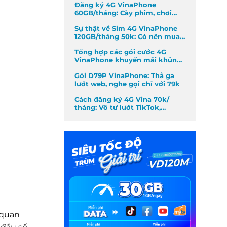
Đăng ký 4G VinaPhone
60GB/tháng: Cày phim, chơi
game không giới hạn
Sự thật về Sim 4G VinaPhone
120GB/tháng 50k: Có nên mua
không?
Tổng hợp các gói cước 4G
VinaPhone khuyến mãi khủng
nhất tháng
Gói D79P VinaPhone: Thả ga
lướt web, nghe gọi chỉ với 79k
Cách đăng ký 4G Vina 70k/
tháng: Vô tư lướt TikTok,
Facebook
 quan