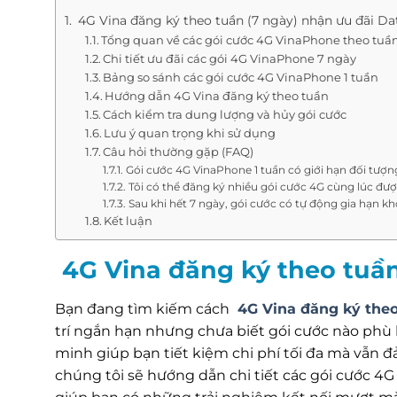
4G Vina đăng ký theo tuần (7 ngày) nhận ưu đãi D
Tổng quan về các gói cước 4G VinaPhone theo tuầ
Chi tiết ưu đãi các gói 4G VinaPhone 7 ngày
Bảng so sánh các gói cước 4G VinaPhone 1 tuần
Hướng dẫn 4G Vina đăng ký theo tuần
Cách kiểm tra dung lượng và hủy gói cước
Lưu ý quan trọng khi sử dụng
Câu hỏi thường gặp (FAQ)
Gói cước 4G VinaPhone 1 tuần có giới hạn đối tượ
Tôi có thể đăng ký nhiều gói cước 4G cùng lúc đư
Sau khi hết 7 ngày, gói cước có tự động gia hạn k
Kết luận
4G Vina đăng ký theo tuần
Bạn đang tìm kiếm cách
4G Vina đăng ký theo
trí ngắn hạn nhưng chưa biết gói cước nào phù 
minh giúp bạn tiết kiệm chi phí tối đa mà vẫn đả
chúng tôi sẽ hướng dẫn chi tiết các gói cước 4G