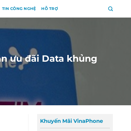
TIN CÔNG NGHỆ
HỖ TRỢ
ận ưu đãi Data khủng
Khuyến Mãi VinaPhone