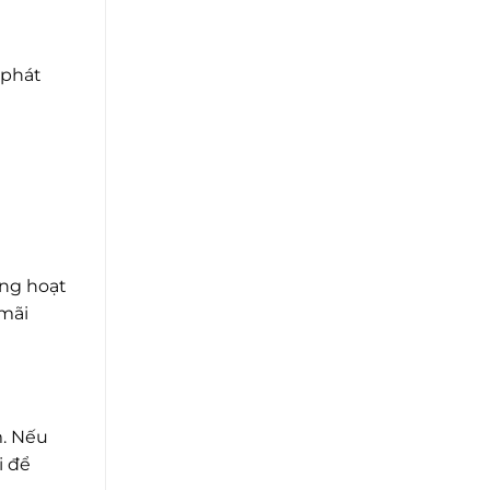
 phát
ang hoạt
 mãi
m. Nếu
i để