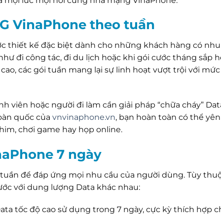
à mọi lúc mọi nơi cùng nhà mạng VinaPhone.
4G VinaPhone theo tuần
c thiết kế đặc biệt dành cho những khách hàng có nhu
hư đi công tác, đi du lịch hoặc khi gói cước tháng sắp 
 cao, các gói tuần mang lại sự linh hoạt vượt trội với mức
inh viên hoặc người đi làm cần giải pháp “chữa cháy” Dat
toàn quốc của
vnvinaphone.vn
, bạn hoàn toàn có thể yê
phim, chơi game hay họp online.
inaPhone 7 ngày
 tuần để đáp ứng mọi nhu cầu của người dùng. Tùy thu
cước với dung lượng Data khác nhau:
ata tốc độ cao sử dụng trong 7 ngày, cực kỳ thích hợp c