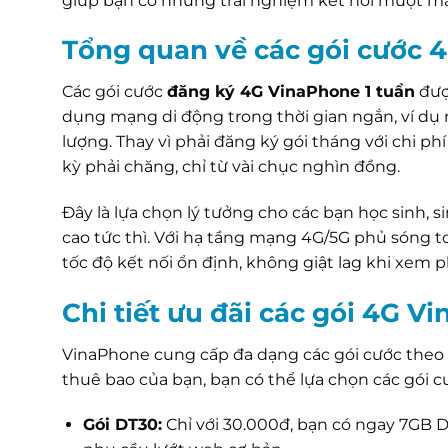
giúp bạn có những trải nghiệm kết nối mượt m
Tổng quan về các gói cước 
Các gói cước
đăng ký 4G VinaPhone 1 tuần
đượ
dụng mạng di động trong thời gian ngắn, ví dụ n
lượng. Thay vì phải đăng ký gói tháng với chi phí
kỳ phải chăng, chỉ từ vài chục nghìn đồng.
Đây là lựa chọn lý tưởng cho các bạn học sinh, s
cao tức thì. Với hạ tầng mạng 4G/5G phủ sóng 
tốc độ kết nối ổn định, không giật lag khi xem 
Chi tiết ưu đãi các gói 4G V
VinaPhone cung cấp đa dạng các gói cước theo
thuê bao của bạn, bạn có thể lựa chọn các gói 
Gói DT30:
Chỉ với 30.000đ, bạn có ngay 7GB D