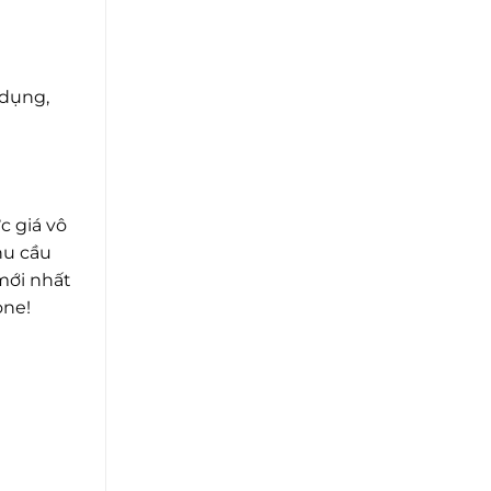
 dụng,
c giá vô
hu cầu
mới nhất
one!