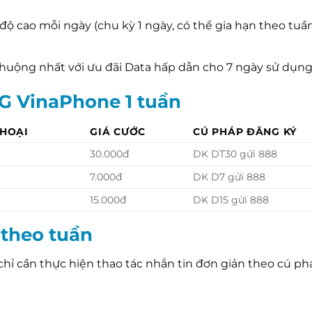
 độ cao mỗi ngày (chu kỳ 1 ngày, có thể gia hạn theo tuầ
uộng nhất với ưu đãi Data hấp dẫn cho 7 ngày sử dụng
4G VinaPhone 1 tuần
THOẠI
GIÁ CƯỚC
CÚ PHÁP ĐĂNG KÝ
30.000đ
DK DT30 gửi 888
7.000đ
DK D7 gửi 888
15.000đ
DK D15 gửi 888
theo tuần
chỉ cần thực hiện thao tác nhắn tin đơn giản theo cú ph