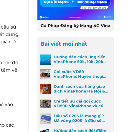
Cú Pháp Đăng ký Mạng 4G Vina
 cầu sử
hết dung
 giá cực
Bài viết mới nhất
Hướng dẫn cách ứng tiền
VinaPhone 50k, 10k, 20k
a tốc độ
nhanh nhất khi khẩn cấp
n tâm về
Gói cước VD89
VinaPhone: Huyền thoại
Data & Gọi thoại đã trở lại
Danh sách cửa hàng giao
dịch VinaPhone Hà Nội &
Cách tìm VinaPhone gần
đây
Chi tiết ưu đãi gói cước
ộc vào
VD89P VinaPhone và cú
pháp đăng ký nhanh
Đầu số 0205 là mạng gì?
Mã vùng 0205 là đầu số
ho các
mã vùng nào?
Hướng dẫn cách đổi điểm