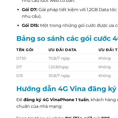
nhu cầu lướt web cơ bản.
Gói D7:
Giải pháp tiết kiệm với 1.2GB Data tốc
nhu cầu).
Gói D15:
Một trong những gói cước được ưa ch
Bảng so sánh các gói cước 
TÊN GÓI
ƯU ĐÃI DATA
ƯU ĐÃI 
DT30
7GB/7 ngày
Không
D7
1.2GB/ngày
Không
D15
3GB/7 ngày
Không
Hướng dẫn 4G Vina đăng ký 
Để
đăng ký 4G VinaPhone 1 tuần
, khách hàng 
chuẩn của nhà mạng: