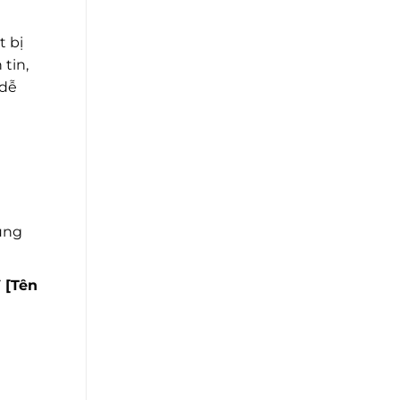
t bị
tin,
 dễ
dung
 [Tên