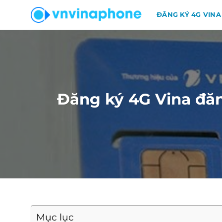
Chuyển
ĐĂNG KÝ 4G VINA
đến
nội
dung
Đăng ký 4G Vina đăn
Mục lục