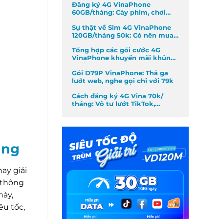
Đăng ký 4G VinaPhone
60GB/tháng: Cày phim, chơi
game không giới hạn
Sự thật về Sim 4G VinaPhone
120GB/tháng 50k: Có nên mua
không?
Tổng hợp các gói cước 4G
VinaPhone khuyến mãi khủng
nhất tháng
Gói D79P VinaPhone: Thả ga
lướt web, nghe gọi chỉ với 79k
Cách đăng ký 4G Vina 70k/
tháng: Vô tư lướt TikTok,
Facebook
ủng
ay giải
 thông
này,
êu tốc,