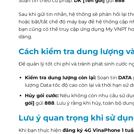
Soạn tin theo cú pháp:
DK [Tên gói]
gửi
888
Sau khi gửi tin nhắn, hệ thống sẽ phản hồi lại t
hoặc bật/tắt chế độ máy bay để hệ thống cập n
bạn cũng có thể truy cập ứng dụng My VNPT ho
dàng.
Cách kiểm tra dung lượng và
Để quản lý tốt chi phí và tránh phát sinh cước n
Kiểm tra dung lượng còn lại:
Soạn tin
DATA
lượng Data tốc độ cao còn lại và thời hạn sử d
Hủy gói cước:
Nếu không còn nhu cầu sử dụn
gói]
gửi
888
. Lưu ý rằng khi hủy, toàn bộ dun
Lưu ý quan trọng khi sử dụ
Khi bạn thực hiện
đăng ký 4G VinaPhone 1 tuầ