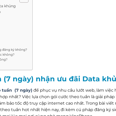
ata khủng
n
ng đăng ký không?
ợc không?
hông?
 (7 ngày) nhận ưu đãi Data kh
 tuần (7 ngày)
để phục vụ nhu cầu lướt web, làm việc h
hợp nhất? Việc lựa chọn gói cước theo tuần là giải pháp
m bảo tốc độ truy cập internet cao nhất. Trong bài viết 
 theo tuần hot nhất hiện nay, đi kèm cú pháp đăng ký si