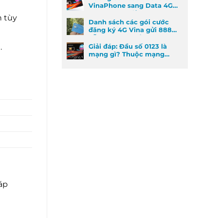
VinaPhone sang Data 4G
cực kỳ đơn giản
n tùy
Danh sách các gói cước
đăng ký 4G Vina gửi 888
dễ đăng ký nhất
.
Giải đáp: Đầu số 0123 là
mạng gì? Thuộc mạng
nào và ý nghĩa phong
thủy
áp