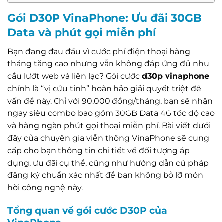
Gói D30P VinaPhone: Ưu đãi 30GB
Data và phút gọi miễn phí
Bạn đang đau đầu vì cước phí điện thoại hàng
tháng tăng cao nhưng vẫn không đáp ứng đủ nhu
cầu lướt web và liên lạc? Gói cước
d30p vinaphone
chính là “vị cứu tinh” hoàn hảo giải quyết triệt để
vấn đề này. Chỉ với 90.000 đồng/tháng, bạn sẽ nhận
ngay siêu combo bao gồm 30GB Data 4G tốc độ cao
và hàng ngàn phút gọi thoại miễn phí. Bài viết dưới
đây của chuyên gia viễn thông VinaPhone sẽ cung
cấp cho bạn thông tin chi tiết về đối tượng áp
dụng, ưu đãi cụ thể, cũng như hướng dẫn cú pháp
đăng ký chuẩn xác nhất để bạn không bỏ lỡ món
hời công nghệ này.
Tổng quan về gói cước D30P của
VinaPhone