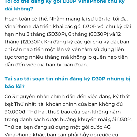
Tôi có thể đăng ký gói D30P VinaPhone chu kỳ
dài không?
Hoàn toàn có thể. Nhằm mang lại sự tiện lợi tối đa,
VinaPhone đã triển khai các gói D30P với chu kỳ dài
hạn như 3 tháng (3D30P), 6 tháng (6D30P) và 12
tháng (12D30P). Khi đăng ký các gói chu kỳ dài, bạn
chỉ cần nạp tiền một lần và yên tâm sử dụng liên
tục trong nhiều tháng mà không lo quên nạp tiền
dẫn đến việc gia hạn bị gián đoạn.
Tại sao tôi soạn tin nhắn đăng ký D30P nhưng bị
báo lỗi?
Có 3 nguyên nhân chính dẫn đến việc đăng ký thất
bại: Thứ nhất, tài khoản chính của bạn không đủ
90.000đ. Thứ hai, thuê bao của bạn không nằm
trong danh sách được hưởng khuyến mãi gói D30P.
Thứ ba, bạn đang sử dụng một gói cước 4G
VinaPhone khác, bạn cần phải hủy gói cước cũ