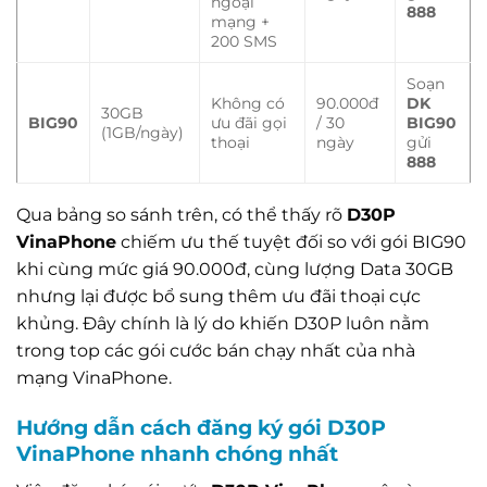
ngoại
888
mạng +
200 SMS
Soạn
Không có
90.000đ
DK
30GB
BIG90
ưu đãi gọi
/ 30
BIG90
(1GB/ngày)
thoại
ngày
gửi
888
Qua bảng so sánh trên, có thể thấy rõ
D30P
VinaPhone
chiếm ưu thế tuyệt đối so với gói BIG90
khi cùng mức giá 90.000đ, cùng lượng Data 30GB
nhưng lại được bổ sung thêm ưu đãi thoại cực
khủng. Đây chính là lý do khiến D30P luôn nằm
trong top các gói cước bán chạy nhất của nhà
mạng VinaPhone.
Hướng dẫn cách đăng ký gói D30P
VinaPhone nhanh chóng nhất