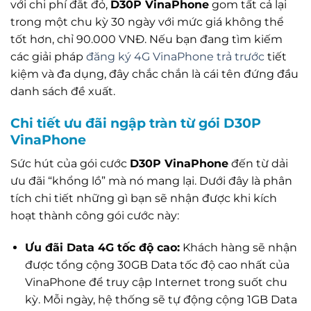
với chi phí đắt đỏ,
D30P VinaPhone
gom tất cả lại
trong một chu kỳ 30 ngày với mức giá không thể
tốt hơn, chỉ 90.000 VNĐ. Nếu bạn đang tìm kiếm
các giải pháp
đăng ký 4G VinaPhone trả trước
tiết
kiệm và đa dụng, đây chắc chắn là cái tên đứng đầu
danh sách đề xuất.
Chi tiết ưu đãi ngập tràn từ gói D30P
VinaPhone
Sức hút của gói cước
D30P VinaPhone
đến từ dải
ưu đãi “khổng lồ” mà nó mang lại. Dưới đây là phân
tích chi tiết những gì bạn sẽ nhận được khi kích
hoạt thành công gói cước này:
Ưu đãi Data 4G tốc độ cao:
Khách hàng sẽ nhận
được tổng cộng 30GB Data tốc độ cao nhất của
VinaPhone để truy cập Internet trong suốt chu
kỳ. Mỗi ngày, hệ thống sẽ tự động cộng 1GB Data