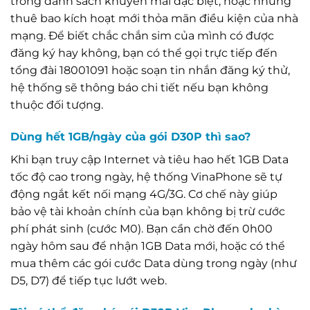
trong danh sách khuyến mãi đặc biệt, hoặc những
thuê bao kích hoạt mới thỏa mãn điều kiện của nhà
mạng. Để biết chắc chắn sim của mình có được
đăng ký hay không, bạn có thể gọi trực tiếp đến
tổng đài 18001091 hoặc soạn tin nhắn đăng ký thử,
hệ thống sẽ thông báo chi tiết nếu bạn không
thuộc đối tượng.
Dùng hết 1GB/ngày của gói D30P thì sao?
Khi bạn truy cập Internet và tiêu hao hết 1GB Data
tốc độ cao trong ngày, hệ thống VinaPhone sẽ tự
động ngắt kết nối mạng 4G/3G. Cơ chế này giúp
bảo vệ tài khoản chính của bạn không bị trừ cước
phí phát sinh (cước M0). Bạn cần chờ đến 0h00
ngày hôm sau để nhận 1GB Data mới, hoặc có thể
mua thêm các gói cước Data dùng trong ngày (như
D5, D7) để tiếp tục lướt web.