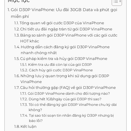
Mục lục
Gói D30P VinaPhone: Ưu đãi 30GB Data và phút gọi
miễn phí
Tổng quan về gói cước D30P của VinaPhone
Chi tiết ưu đãi ngập tràn từ gói D30P VinaPhone
Bảng so sánh gói D30P VinaPhone với các gói cước
HOT khác
Hướng dẫn cách đăng ký gói D30P VinaPhone
nhanh chóng nhất
Cú pháp kiểm tra và hủy gói D30P VinaPhone
Kiểm tra ưu đãi còn lại của gói D30P
Cách hủy gói cước D30P VinaPhone
Những lưu ý quan trọng khi sử dụng gói D30P
VinaPhone
Câu hỏi thường gặp (FAQ) về gói D30P VinaPhone
Gói D30P VinaPhone dành cho đối tượng nào?
Dùng hết 1GB/ngày của gói D30P thì sao?
Tôi có thể đăng ký gói D30P VinaPhone chu kỳ dài
không?
Tại sao tôi soạn tin nhắn đăng ký D30P nhưng bị
báo lỗi?
Kết luận