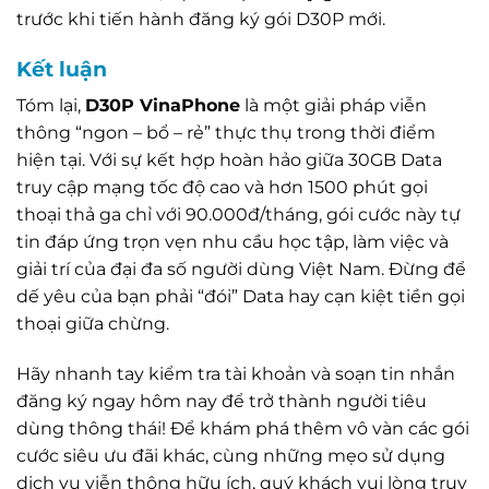
trước khi tiến hành đăng ký gói D30P mới.
Kết luận
Tóm lại,
D30P VinaPhone
là một giải pháp viễn
thông “ngon – bổ – rẻ” thực thụ trong thời điểm
hiện tại. Với sự kết hợp hoàn hảo giữa 30GB Data
truy cập mạng tốc độ cao và hơn 1500 phút gọi
thoại thả ga chỉ với 90.000đ/tháng, gói cước này tự
tin đáp ứng trọn vẹn nhu cầu học tập, làm việc và
giải trí của đại đa số người dùng Việt Nam. Đừng để
dế yêu của bạn phải “đói” Data hay cạn kiệt tiền gọi
thoại giữa chừng.
Hãy nhanh tay kiểm tra tài khoản và soạn tin nhắn
đăng ký ngay hôm nay để trở thành người tiêu
dùng thông thái! Để khám phá thêm vô vàn các gói
cước siêu ưu đãi khác, cùng những mẹo sử dụng
dịch vụ viễn thông hữu ích, quý khách vui lòng truy