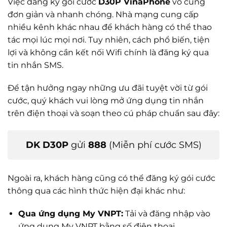
Việc đăng ký gói cước
D30P VinaPhone
vô cùng
đơn giản và nhanh chóng. Nhà mạng cung cấp
nhiều kênh khác nhau để khách hàng có thể thao
tác mọi lúc mọi nơi. Tuy nhiên, cách phổ biến, tiện
lợi và không cần kết nối Wifi chính là đăng ký qua
tin nhắn SMS.
Để tận hưởng ngay những ưu đãi tuyệt vời từ gói
cước, quý khách vui lòng mở ứng dụng tin nhắn
trên điện thoại và soạn theo cú pháp chuẩn sau đây:
DK D30P
gửi
888
(Miễn phí cước SMS)
Ngoài ra, khách hàng cũng có thể đăng ký gói cước
thông qua các hình thức hiện đại khác như:
Qua ứng dụng My VNPT:
Tải và đăng nhập vào
ứng dụng My VNPT bằng số điện thoại