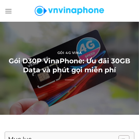
Chuyển
đến
nội
dung
GÓI 4G VINA
Gói D30P VinaPhone: Ưu đãi 30GB
Data và phút gọi miễn phí