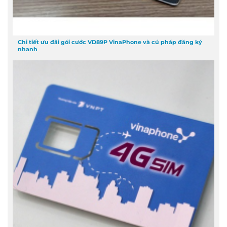
Chi tiết ưu đãi gói cước VD89P VinaPhone và cú pháp đăng ký
nhanh