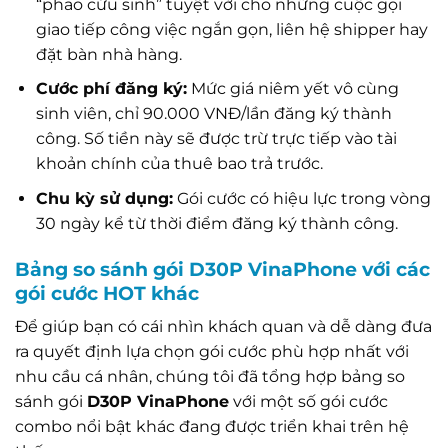
“phao cứu sinh” tuyệt vời cho những cuộc gọi
giao tiếp công việc ngắn gọn, liên hệ shipper hay
đặt bàn nhà hàng.
Cước phí đăng ký:
Mức giá niêm yết vô cùng
sinh viên, chỉ 90.000 VNĐ/lần đăng ký thành
công. Số tiền này sẽ được trừ trực tiếp vào tài
khoản chính của thuê bao trả trước.
Chu kỳ sử dụng:
Gói cước có hiệu lực trong vòng
30 ngày kể từ thời điểm đăng ký thành công.
Bảng so sánh gói D30P VinaPhone với các
gói cước HOT khác
Để giúp bạn có cái nhìn khách quan và dễ dàng đưa
ra quyết định lựa chọn gói cước phù hợp nhất với
nhu cầu cá nhân, chúng tôi đã tổng hợp bảng so
sánh gói
D30P VinaPhone
với một số gói cước
combo nổi bật khác đang được triển khai trên hệ