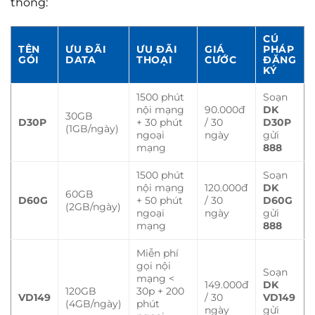
thống:
CÚ
TÊN
ƯU ĐÃI
ƯU ĐÃI
GIÁ
PHÁP
GÓI
DATA
THOẠI
CƯỚC
ĐĂNG
KÝ
1500 phút
Soạn
nội mạng
90.000đ
DK
30GB
D30P
+ 30 phút
/ 30
D30P
(1GB/ngày)
ngoại
ngày
gửi
mạng
888
1500 phút
Soạn
nội mạng
120.000đ
DK
60GB
D60G
+ 50 phút
/ 30
D60G
(2GB/ngày)
ngoại
ngày
gửi
mạng
888
Miễn phí
gọi nội
Soạn
mạng <
149.000đ
DK
120GB
30p + 200
VD149
/ 30
VD149
(4GB/ngày)
phút
ngày
gửi