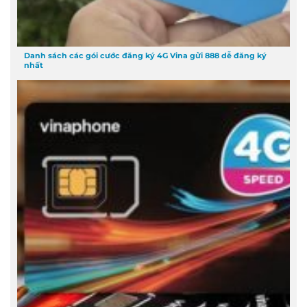
Danh sách các gói cước đăng ký 4G Vina gửi 888 dễ đăng ký
nhất