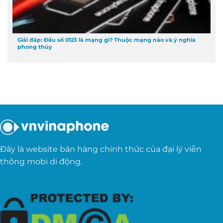
Giải đáp: Đầu số 0123 là mạng gì? Thuộc mạng nào và ý nghĩa
phong thủy
Đây là website bán hàng chính thức của đại lý viễn
thông mobi di động.