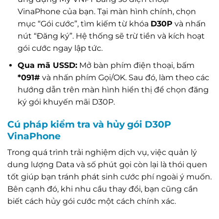
VinaPhone của bạn. Tại màn hình chính, chọn
mục “Gói cước”, tìm kiếm từ khóa
D30P
và nhấn
nút “Đăng ký”. Hệ thống sẽ trừ tiền và kích hoạt
gói cước ngay lập tức.
Qua mã USSD:
Mở bàn phím điện thoại, bấm
*091#
và nhấn phím Gọi/OK. Sau đó, làm theo các
hướng dẫn trên màn hình hiển thị để chọn đăng
ký gói khuyến mãi D30P.
Cú pháp kiểm tra và hủy gói D30P
VinaPhone
Trong quá trình trải nghiệm dịch vụ, việc quản lý
dung lượng Data và số phút gọi còn lại là thói quen
tốt giúp bạn tránh phát sinh cước phí ngoài ý muốn.
Bên cạnh đó, khi nhu cầu thay đổi, bạn cũng cần
biết cách hủy gói cước một cách chính xác.