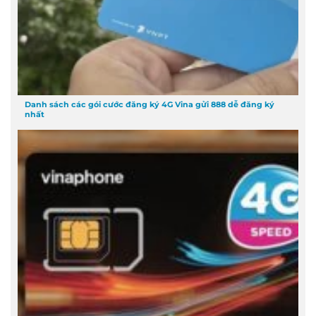
Danh sách các gói cước đăng ký 4G Vina gửi 888 dễ đăng ký
nhất