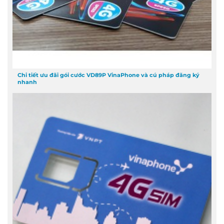
Chi tiết ưu đãi gói cước VD89P VinaPhone và cú pháp đăng ký
nhanh