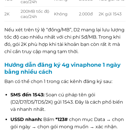
cao/24h
200MB tốc độ
2K
Không
2.000đ
2K gửi 1543
cao/24h
Nếu xét trên tỷ lệ “đồng/MB”, D2 mang lại lưu lượng
tốc độ cao nhiều nhất với chi phí 5đ/MB. Trong khi
đó, gói 2K phù hợp khi tài khoản bạn còn rất ít mà
chỉ cần truy cập mạng tạm thời.
Hướng dẫn đăng ký 4g vinaphone 1 ngày
bằng nhiều cách
Bạn có thể chọn 1 trong các kênh đăng ký sau:
SMS đến 1543:
Soạn cú pháp tên gói
(D2/D7/D5/TD5/2K) gửi 1543. Đây là cách phổ biến
và nhanh nhất.
USSD nhanh:
Bấm
*123#
chọn mục Data → chọn
gói ngày → chọn gói mong muốn → xác nhận.