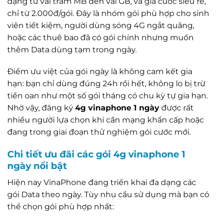
dạng từ vài trăm MB đến vài GB, và giá cước siêu rẻ,
chỉ từ 2.000đ/gói. Đây là nhóm gói phù hợp cho sinh
viên tiết kiệm, người dùng sóng 4G ngắt quãng,
hoặc các thuê bao đã có gói chính nhưng muốn
thêm Data dùng tạm trong ngày.
Điểm ưu việt của gói ngày là không cam kết gia
hạn: bạn chỉ dùng đúng 24h rồi hết, không lo bị trừ
tiền oan như một số gói tháng có chu kỳ tự gia hạn.
Nhờ vậy, đăng ký
4g vinaphone 1 ngày
được rất
nhiều người lựa chọn khi cần mạng khẩn cấp hoặc
đang trong giai đoạn thử nghiệm gói cước mới.
Chi tiết ưu đãi các gói 4g vinaphone 1
ngày nổi bật
Hiện nay VinaPhone đang triển khai đa dạng các
gói Data theo ngày. Tùy nhu cầu sử dụng mà bạn có
thể chọn gói phù hợp nhất: