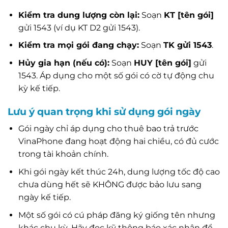
Kiểm tra dung lượng còn lại:
Soạn
KT [tên gói]
gửi 1543 (ví dụ KT D2 gửi 1543).
Kiểm tra mọi gói đang chạy:
Soạn
TK gửi 1543
.
Hủy gia hạn (nếu có):
Soạn
HUY [tên gói]
gửi
1543. Áp dụng cho một số gói có cờ tự động chu
kỳ kế tiếp.
Lưu ý quan trọng khi sử dụng gói ngày
Gói ngày chỉ áp dụng cho thuê bao trả trước
VinaPhone đang hoạt động hai chiều, có đủ cước
trong tài khoản chính.
Khi gói ngày kết thúc 24h, dung lượng tốc độ cao
chưa dùng hết sẽ KHÔNG được bảo lưu sang
ngày kế tiếp.
Một số gói có cú pháp đăng ký giống tên nhưng
khác chu kỳ. Hãy đọc kỹ thông báo xác nhận để