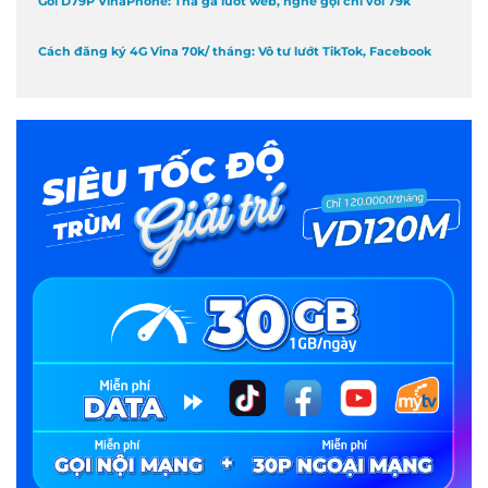
Gói D79P VinaPhone: Thả ga lướt web, nghe gọi chỉ với 79k
Cách đăng ký 4G Vina 70k/ tháng: Vô tư lướt TikTok, Facebook