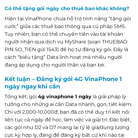
Có thể tặng gói ngày cho thuê bao khác không?
Hiện tại VinaPhone chưa hỗ trợ tính năng “tặng gói
cước” giữa các thuê bao thông qua cú pháp SMS.
Tuy nhiên, bạn có thể chuyển tiền vào tài khoản
người nhận qua dịch vụ MyShare (soạn THUEBAO
PIN SO_TIEN gửi 1543) để họ tự đăng ký gói. Đây là
cách “biếu tặng” Data linh hoạt mà nhiều người
đang áp dụng cho người thân và bạn bè.
Kết luận – Đăng ký gói 4G VinaPhone 1
ngày ngay khi cần
Tổng kết, gói
4g vinaphone 1 ngày
là giải pháp lý
tưởng cho những ai cần Data nhanh, gọn, tiết kiệm.
Chỉ với 2.000-10.000đ, bạn đã có thể duy trì kết nối
liên tục cả ngày để học, làm việc và giải trí. Đặc biệt,
các gói như D2 và D7 mang lại tỷ lệ giá/dung lượng
cực kỳ hợp lý, đáng để đăng ký bất cứ khi nào tài