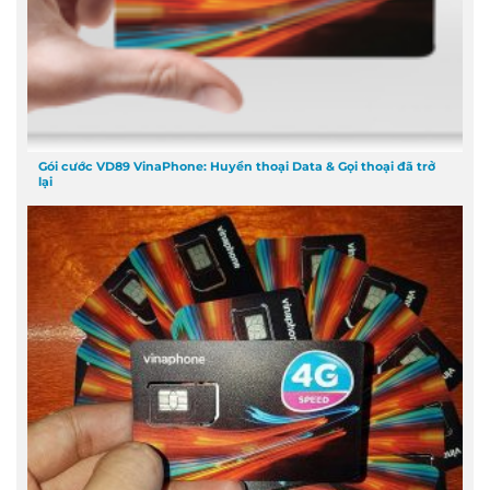
Gói cước VD89 VinaPhone: Huyền thoại Data & Gọi thoại đã trở
lại