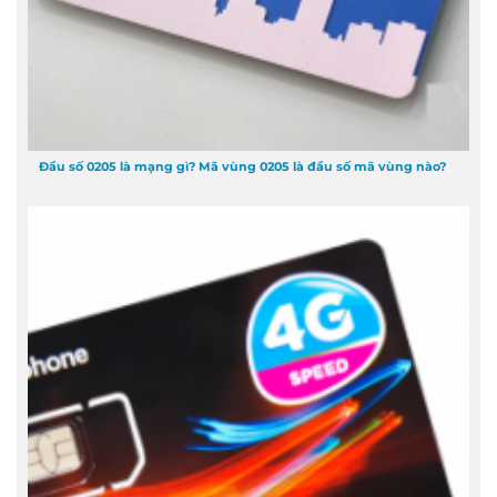
Đầu số 0205 là mạng gì? Mã vùng 0205 là đầu số mã vùng nào?