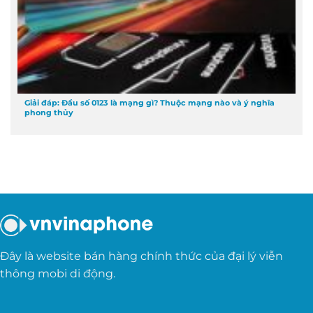
Giải đáp: Đầu số 0123 là mạng gì? Thuộc mạng nào và ý nghĩa
phong thủy
Đây là website bán hàng chính thức của đại lý viễn
thông mobi di động.