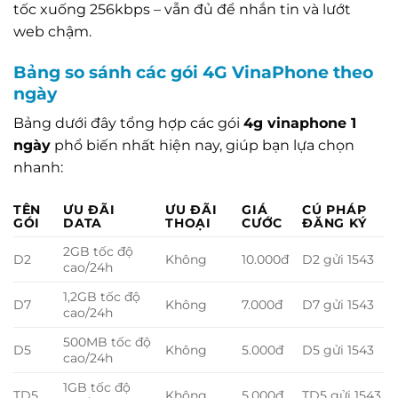
tốc xuống 256kbps – vẫn đủ để nhắn tin và lướt
web chậm.
Bảng so sánh các gói 4G VinaPhone theo
ngày
Bảng dưới đây tổng hợp các gói
4g vinaphone 1
ngày
phổ biến nhất hiện nay, giúp bạn lựa chọn
nhanh:
TÊN
ƯU ĐÃI
ƯU ĐÃI
GIÁ
CÚ PHÁP
GÓI
DATA
THOẠI
CƯỚC
ĐĂNG KÝ
2GB tốc độ
D2
Không
10.000đ
D2 gửi 1543
cao/24h
1,2GB tốc độ
D7
Không
7.000đ
D7 gửi 1543
cao/24h
500MB tốc độ
D5
Không
5.000đ
D5 gửi 1543
cao/24h
1GB tốc độ
TD5
Không
5.000đ
TD5 gửi 1543