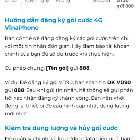
DT30
7GB/7 ngày
Không
30.000đ
DT30
gửi 888
Hướng dẫn đăng ký gói cước 4G
VinaPhone
Bạn có thể dễ dàng đăng ký các gói cước trên chỉ
với một tin nhắn đơn giản. Hãy đảm bảo tài khoản
chính của bạn đủ số dư trước khi thực hiện:
Cú pháp chung:
[Tên gói]
gửi
888
.
Ví dụ: Để đăng ký gói VD90, bạn soạn tin
DK VD90
gửi
888
. Sau khi gửi tin nhắn, hệ thống sẽ gửi phản
hồi xác nhận đăng ký thành công. Bạn nên khởi
động lại thiết bị để cấu hình cập nhật dung lượng
mới nhất.
Kiểm tra dung lượng và hủy gói cước
Để quản lý chi phí và lưu lượng Data hiệu quả, bạn