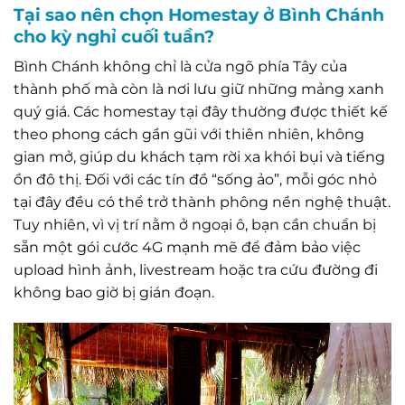
Tại sao nên chọn Homestay ở Bình Chánh
cho kỳ nghỉ cuối tuần?
Bình Chánh không chỉ là cửa ngõ phía Tây của
thành phố mà còn là nơi lưu giữ những mảng xanh
quý giá. Các homestay tại đây thường được thiết kế
theo phong cách gần gũi với thiên nhiên, không
gian mở, giúp du khách tạm rời xa khói bụi và tiếng
ồn đô thị. Đối với các tín đồ “sống ảo”, mỗi góc nhỏ
tại đây đều có thể trở thành phông nền nghệ thuật.
Tuy nhiên, vì vị trí nằm ở ngoại ô, bạn cần chuẩn bị
sẵn một gói cước 4G mạnh mẽ để đảm bảo việc
upload hình ảnh, livestream hoặc tra cứu đường đi
không bao giờ bị gián đoạn.