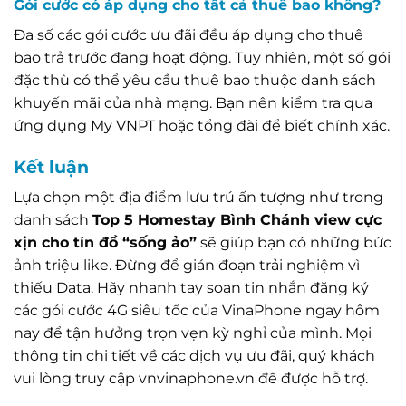
Gói cước có áp dụng cho tất cả thuê bao không?
Đa số các gói cước ưu đãi đều áp dụng cho thuê
bao trả trước đang hoạt động. Tuy nhiên, một số gói
đặc thù có thể yêu cầu thuê bao thuộc danh sách
khuyến mãi của nhà mạng. Bạn nên kiểm tra qua
ứng dụng My VNPT hoặc tổng đài để biết chính xác.
Kết luận
Lựa chọn một địa điểm lưu trú ấn tượng như trong
danh sách
Top 5 Homestay Bình Chánh view cực
xịn cho tín đồ “sống ảo”
sẽ giúp bạn có những bức
ảnh triệu like. Đừng để gián đoạn trải nghiệm vì
thiếu Data. Hãy nhanh tay soạn tin nhắn đăng ký
các gói cước 4G siêu tốc của VinaPhone ngay hôm
nay để tận hưởng trọn vẹn kỳ nghỉ của mình. Mọi
thông tin chi tiết về các dịch vụ ưu đãi, quý khách
vui lòng truy cập vnvinaphone.vn để được hỗ trợ.