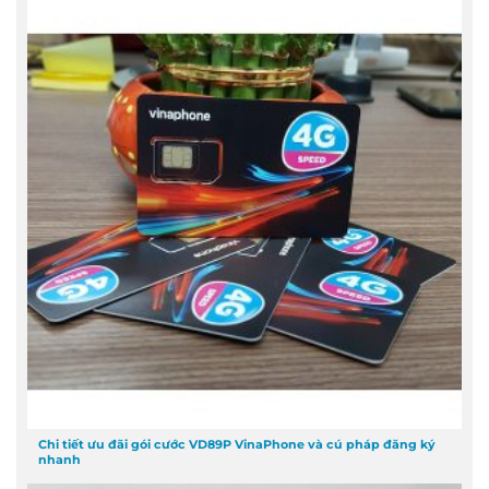
Chi tiết ưu đãi gói cước VD89P VinaPhone và cú pháp đăng ký
nhanh