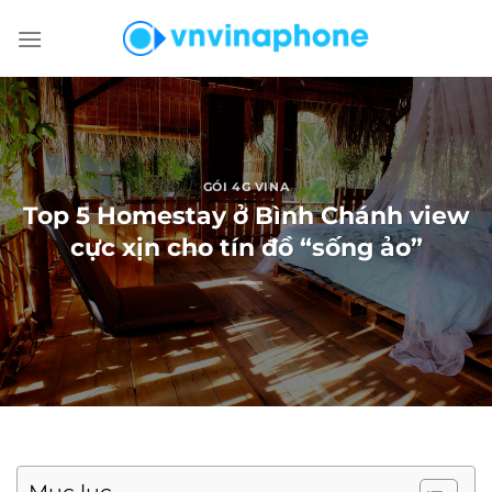
Chuyển
đến
nội
dung
GÓI 4G VINA
Top 5 Homestay ở Bình Chánh view
cực xịn cho tín đồ “sống ảo”