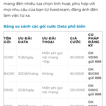
mang đến nhiều lựa chọn linh hoạt, phù hợp với
mọi nhu cầu của bạn từ livestream, đăng ảnh đến
làm việc từ xa.
Bảng so sánh các gói cước Data phổ biến
CÚ
TÊN
ƯU ĐÃI
ƯU ĐÃI
GIÁ
PHÁP
GÓI
DATA
THOẠI
CƯỚC
ĐĂNG
KÝ
Miễn phí gọi
DK
VD90
1GB/ngày
nội mạng
90.000đ
VD90
<10p
gửi 888
DK
BIG90
30GB/tháng
Không
90.000đ
BIG90
gửi 888
DK
Miễn phí gọi
D60G
2GB/ngày
120.000đ
D60G
nội mạng
gửi 888
DK