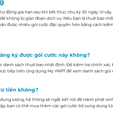
ng
tự động gia hạn sau khi kết thúc chu kỳ 30 ngày. Vì vậy,
để không bị gián đoạn dịch vụ. Nếu bạn là thuê bao mớ
nhận được nhiều gói cước đặc quyền hơn bằng cách kiểm 
 đăng ký được gói cước này không?
 danh sách thuê bao nhất định. Để kiểm tra chính xác, 
trực tiếp trên ứng dụng My VNPT để xem danh sách gói
trừ tiền không?
 dung lượng, hệ thống sẽ ngắt kết nối để tránh phát sin
cập, bạn có thể mua thêm các gói cước bổ sung dung l