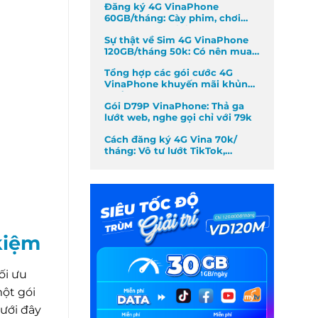
Đăng ký 4G VinaPhone
60GB/tháng: Cày phim, chơi
game không giới hạn
Sự thật về Sim 4G VinaPhone
120GB/tháng 50k: Có nên mua
không?
Tổng hợp các gói cước 4G
VinaPhone khuyến mãi khủng
nhất tháng
Gói D79P VinaPhone: Thả ga
lướt web, nghe gọi chỉ với 79k
Cách đăng ký 4G Vina 70k/
tháng: Vô tư lướt TikTok,
Facebook
kiệm
ối ưu
một gói
dưới đây