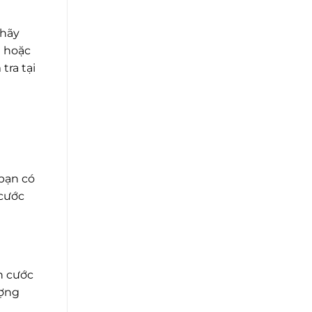
 hãy
i hoặc
tra tại
bạn có
 cước
h cước
ượng