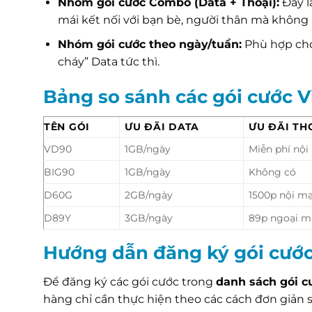
Nhóm gói cước Combo (Data + Thoại):
Đây l
mái kết nối với bạn bè, người thân mà không l
Nhóm gói cước theo ngày/tuần:
Phù hợp cho
cháy” Data tức thì.
Bảng so sánh các gói cước 
TÊN GÓI
ƯU ĐÃI DATA
ƯU ĐÃI TH
VD90
1GB/ngày
Miễn phí nội
BIG90
1GB/ngày
Không có
D60G
2GB/ngày
1500p nội m
D89Y
3GB/ngày
89p ngoại 
Hướng dẫn đăng ký gói cướ
Để đăng ký các gói cước trong
danh sách gói c
hàng chỉ cần thực hiện theo các cách đơn giản s