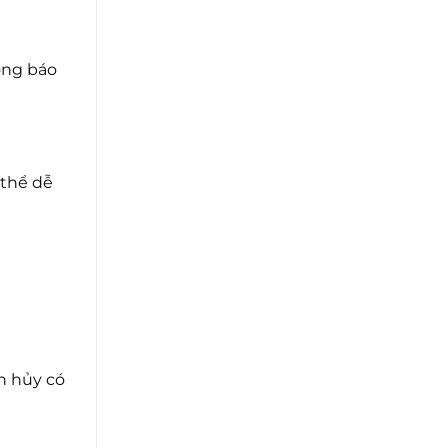
hông báo
 thể dễ
nh hủy có