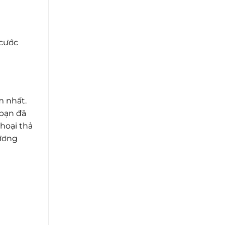
 cước
m nhất.
 bạn đã
hoại thả
hương