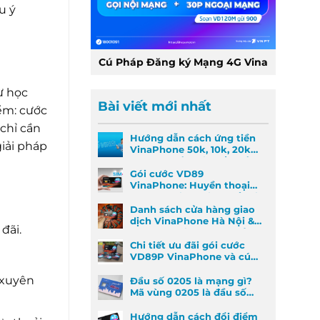
u ý
Cú Pháp Đăng ký Mạng 4G Vina
ừ học
Bài viết mới nhất
iểm: cước
chỉ cần
Hướng dẫn cách ứng tiền
iải pháp
VinaPhone 50k, 10k, 20k
nhanh nhất khi khẩn cấp
Gói cước VD89
VinaPhone: Huyền thoại
Data & Gọi thoại đã trở lại
Danh sách cửa hàng giao
dịch VinaPhone Hà Nội &
đãi.
Cách tìm VinaPhone gần
đây
Chi tiết ưu đãi gói cước
VD89P VinaPhone và cú
pháp đăng ký nhanh
 xuyên
Đầu số 0205 là mạng gì?
Mã vùng 0205 là đầu số
mã vùng nào?
Hướng dẫn cách đổi điểm