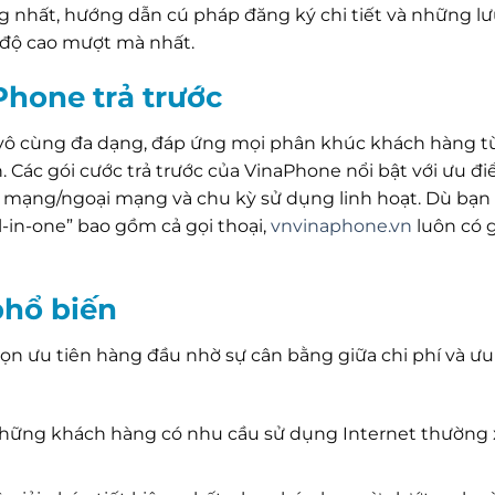
g nhất, hướng dẫn cú pháp đăng ký chi tiết và những lư
 độ cao mượt mà nhất.
Phone trả trước
 vô cùng đa dạng, đáp ứng mọi phân khúc khách hàng t
. Các gói cước trả trước của VinaPhone nổi bật với ưu đ
i mạng/ngoại mạng và chu kỳ sử dụng linh hoạt. Dù bạn 
-in-one” bao gồm cả gọi thoại,
vnvinaphone.vn
luôn có g
phổ biến
họn ưu tiên hàng đầu nhờ sự cân bằng giữa chi phí và ưu 
ững khách hàng có nhu cầu sử dụng Internet thường