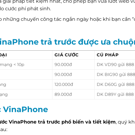
à giải pháp tiết kiệm nhất, cho phép bạn vừa lướt web v
o cước phí phát sinh.
 những chuyến công tác ngắn ngày hoặc khi bạn cần 
VinaPhone trả trước được ưa chu
OẠI
GIÁ CƯỚC
CÚ PHÁP
 mạng < 10p
90.000đ
DK VD90 gửi 888
90.000đ
DK BIG90 gửi 88
ạng
120.000đ
DK D60G gửi 888
mạng
89.000đ
DK D89Y gửi 888
c VinaPhone
ước VinaPhone trả trước phổ biến và tiết kiệm
, quý k
au: