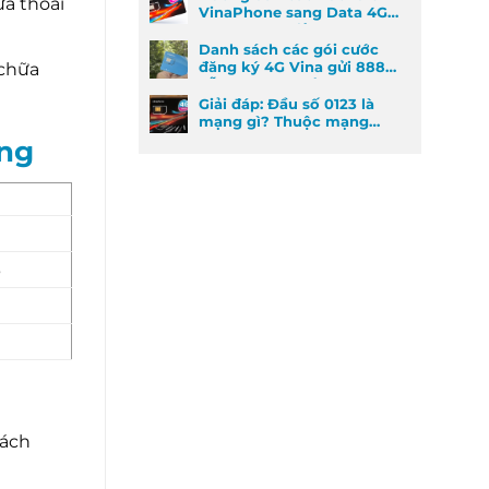
ừa thoải
VinaPhone sang Data 4G
cực kỳ đơn giản
Danh sách các gói cước
đăng ký 4G Vina gửi 888
“chữa
dễ đăng ký nhất
Giải đáp: Đầu số 0123 là
mạng gì? Thuộc mạng
nào và ý nghĩa phong
ộng
thủy
8
hách