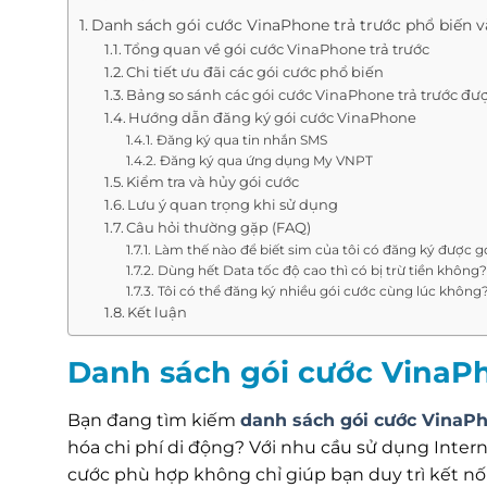
Danh sách gói cước VinaPhone trả trước phổ biến v
Tổng quan về gói cước VinaPhone trả trước
Chi tiết ưu đãi các gói cước phổ biến
Bảng so sánh các gói cước VinaPhone trả trước đ
Hướng dẫn đăng ký gói cước VinaPhone
Đăng ký qua tin nhắn SMS
Đăng ký qua ứng dụng My VNPT
Kiểm tra và hủy gói cước
Lưu ý quan trọng khi sử dụng
Câu hỏi thường gặp (FAQ)
Làm thế nào để biết sim của tôi có đăng ký được 
Dùng hết Data tốc độ cao thì có bị trừ tiền không?
Tôi có thể đăng ký nhiều gói cước cùng lúc không
Kết luận
Danh sách gói cước VinaPh
Bạn đang tìm kiếm
danh sách gói cước VinaPho
hóa chi phí di động? Với nhu cầu sử dụng Interne
cước phù hợp không chỉ giúp bạn duy trì kết nối