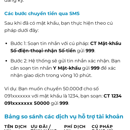
đăng ký.
Các bước chuyển tiền qua SMS
Sau khi đã có mật khẩu, bạn thực hiện theo cú
pháp dưới đây:
Bước 1: Soạn tin nhắn với cú pháp:
CT Mật-khẩu
Số-điện-thoại-nhận Số-tiền
gửi
999
.
Bước 2: Hệ thống sẽ gửi tin nhắn xác nhận. Bạn
cần soạn tin nhắn
Y Mật-khẩu
gửi
999
để xác
nhận giao dịch trong vòng 10 phút.
Ví dụ: Bạn muốn chuyển 50.000đ cho số
091xxxxxxx với mật khẩu là 1234, bạn soạn:
CT 1234
091xxxxxxx 50000
gửi
999
.
Bảng so sánh các dịch vụ hỗ trợ tài khoản
TÊN DỊCH
ƯU ĐÃI /
PHÍ DỊCH
CÚ PHÁP