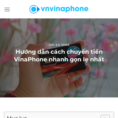
Chuyển
đến
nội
dung
GÓI 4G VINA
Hướng dẫn cách chuyển tiền
VinaPhone nhanh gọn lẹ nhất