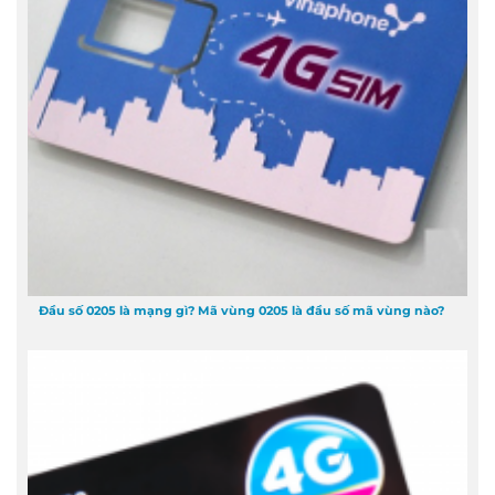
Đầu số 0205 là mạng gì? Mã vùng 0205 là đầu số mã vùng nào?