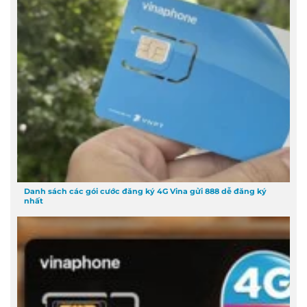
Danh sách các gói cước đăng ký 4G Vina gửi 888 dễ đăng ký
nhất