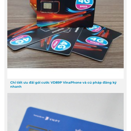
Chi tiết ưu đãi gói cước VD89P VinaPhone và cú pháp đăng ký
nhanh