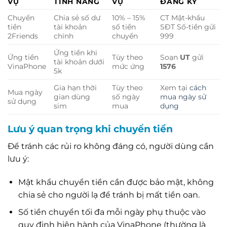
VỤ
TÍNH NĂNG
VỤ
ĐĂNG KÝ
Chuyển
Chia sẻ số dư
10% – 15%
CT Mật-khẩu
tiền
tài khoản
số tiền
SĐT Số-tiền gửi
2Friends
chính
chuyển
999
Ứng tiền khi
Ứng tiền
Tùy theo
Soạn
UT
gửi
tài khoản dưới
VinaPhone
mức ứng
1576
5k
Gia hạn thời
Tùy theo
Xem tại
cách
Mua ngày
gian dùng
số ngày
mua ngày sử
sử dụng
sim
mua
dụng
Lưu ý quan trọng khi chuyển tiền
Để tránh các rủi ro không đáng có, người dùng cần
lưu ý:
Mật khẩu chuyển tiền cần được bảo mật, không
chia sẻ cho người lạ để tránh bị mất tiền oan.
Số tiền chuyển tối đa mỗi ngày phụ thuộc vào
quy định hiện hành của VinaPhone (thường là