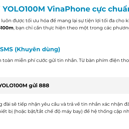
i YOLO100M VinaPhone cực chuẩ
uôn được tối ưu hóa để mang lại sự tiện lợi tối đa cho 
o100m
, bạn chỉ cần thực hiện theo một trong các phươ
n SMS (Khuyên dùng)
 toàn miễn phí cước gửi tin nhắn. Từ bàn phím điện tho
YOLO100M gửi 888
g đài sẽ tiếp nhận yêu cầu và trả về tin nhắn xác nhận đ
thiết bị (hoặc bật/tắt chế độ máy bay) để hệ thống cập n