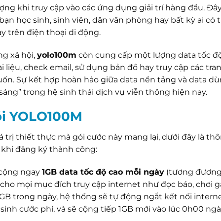
ng khi truy cập vào các ứng dụng giải trí hàng đầu. Đây
ạn học sinh, sinh viên, dân văn phòng hay bất kỳ ai có t
y trên điện thoại di động.
ng xã hội,
yolo100m
còn cung cấp một lượng data tốc độ
ài liệu, check email, sử dụng bản đồ hay truy cập các tr
uốn. Sự kết hợp hoàn hảo giữa data nền tảng và data d
sáng” trong hệ sinh thái dịch vụ viễn thông hiện nay.
gói YOLO100M
 trị thiết thực mà gói cước này mang lại, dưới đây là thô
 khi đăng ký thành công:
cộng ngay
1GB data tốc độ cao mỗi ngày
(tương đươn
cho mọi mục đích truy cập internet như đọc báo, chơi 
 1GB trong ngày, hệ thống sẽ tự động ngắt kết nối interne
t sinh cước phí, và sẽ cộng tiếp 1GB mới vào lúc 0h00 n