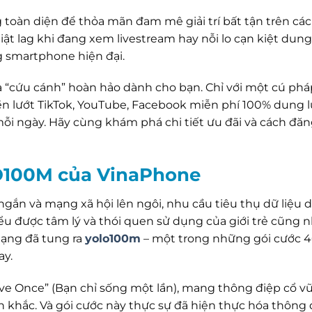
toàn diện để thỏa mãn đam mê giải trí bất tận trên cá
iật lag khi đang xem livestream hay nỗi lo cạn kiệt dun
ng smartphone hiện đại.
à “cứu cánh” hoàn hảo dành cho bạn. Chỉ với một cú phá
n lướt TikTok, YouTube, Facebook miễn phí 100% dung 
mỗi ngày. Hãy cùng khám phá chi tiết ưu đãi và cách đăn
O100M của VinaPhone
gắn và mạng xã hội lên ngôi, nhu cầu tiêu thụ dữ liệu 
ểu được tâm lý và thói quen sử dụng của giới trẻ cũng 
ạng đã tung ra
yolo100m
– một trong những gói cước 
ay.
ve Once” (Bạn chỉ sống một lần), mang thông điệp cổ vũ 
 khắc. Và gói cước này thực sự đã hiện thực hóa thông 