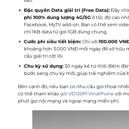
sau.
Đặc quyền Data giải trí (Free Data):
Đây chín
phí 100% dung lượng 4G/5G
ở tốc độ cao nhấ
Facebook, MyTV add-on. Bạn có thể xem video
chỉ 1KB data từ gói 1GB dùng chung.
Cước phí siêu tiết kiệm:
Chỉ với
100.000 VNĐ
khoảng hơn 3.000 VNĐ mỗi ngày để sở hữu mộ
cầu giải trí cốt lõi.
Chu kỳ sử dụng:
30 ngày kể từ thời điểm đăn
bước sang chu kỳ mới, giúp trải nghiệm của 
Bên cạnh đó, nếu bạn có nhu cầu gọi thoại nhiề
có thể tham khảo
gói VD120M VinaPhone
với m
phút gọi nội mạng và ngoại mạng miễn phí.