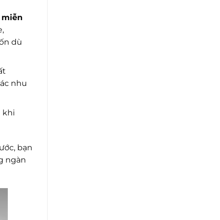
c
miễn
,
tốn dù
ất
các nhu
 khi
ước, bạn
g ngàn