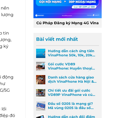
c nền
g lượng
Cú Pháp Đăng ký Mạng 4G Vina
p tin
Bài viết mới nhất
lượng,
g ký
Hướng dẫn cách ứng tiền
VinaPhone 50k, 10k, 20k
nhanh nhất khi khẩn cấp
Gói cước VD89
VinaPhone: Huyền thoại
Data & Gọi thoại đã trở lại
di động
Danh sách cửa hàng giao
dịch VinaPhone Hà Nội &
như
Cách tìm VinaPhone gần
4G/5G
đây
Chi tiết ưu đãi gói cước
VD89P VinaPhone và cú
pháp đăng ký nhanh
Đầu số 0205 là mạng gì?
Mã vùng 0205 là đầu số
lối
mã vùng nào?
điệp đó
Hướng dẫn cách đổi điểm