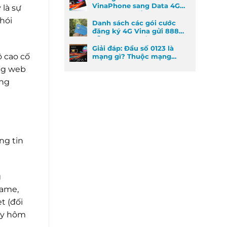
VinaPhone sang Data 4G
 là sự
cực kỳ đơn giản
hói
Danh sách các gói cước
đăng ký 4G Vina gửi 888
dễ đăng ký nhất
Giải đáp: Đầu số 0123 là
 cao cố
mạng gì? Thuộc mạng
nào và ý nghĩa phong
ang web
thủy
ùng
ng tin
g
game,
t (đối
gày hôm