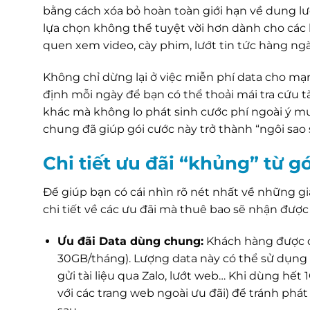
bằng cách xóa bỏ hoàn toàn giới hạn về dung lượ
lựa chọn không thể tuyệt vời hơn dành cho các b
quen xem video, cày phim, lướt tin tức hàng ngà
Không chỉ dừng lại ở việc miễn phí data cho mạ
định mỗi ngày để bạn có thể thoải mái tra cứu t
khác mà không lo phát sinh cước phí ngoài ý m
chung đã giúp gói cước này trở thành “ngôi sao 
Chi tiết ưu đãi “khủng” từ 
Để giúp bạn có cái nhìn rõ nét nhất về những giá
chi tiết về các ưu đãi mà thuê bao sẽ nhận được
Ưu đãi Data dùng chung:
Khách hàng được 
30GB/tháng). Lượng data này có thể sử dụng 
gửi tài liệu qua Zalo, lướt web… Khi dùng hết
với các trang web ngoài ưu đãi) để tránh phá