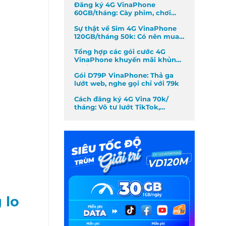
Đăng ký 4G VinaPhone
60GB/tháng: Cày phim, chơi
game không giới hạn
Sự thật về Sim 4G VinaPhone
120GB/tháng 50k: Có nên mua
không?
Tổng hợp các gói cước 4G
VinaPhone khuyến mãi khủng
nhất tháng
Gói D79P VinaPhone: Thả ga
lướt web, nghe gọi chỉ với 79k
Cách đăng ký 4G Vina 70k/
tháng: Vô tư lướt TikTok,
Facebook
 lo