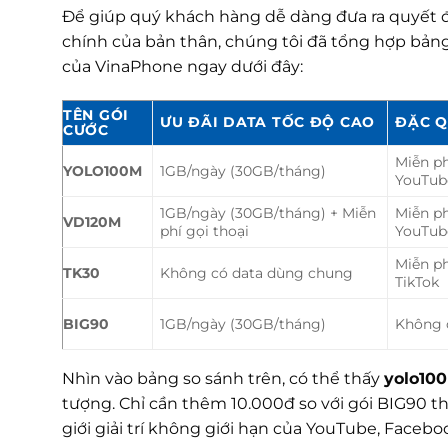
Để giúp quý khách hàng dễ dàng đưa ra quyết đ
chính của bản thân, chúng tôi đã tổng hợp bản
của VinaPhone ngay dưới đây:
TÊN GÓI
ƯU ĐÃI DATA TỐC ĐỘ CAO
ĐẶC Q
CƯỚC
Miễn ph
YOLO100M
1GB/ngày (30GB/tháng)
YouTub
1GB/ngày (30GB/tháng) + Miễn
Miễn ph
VD120M
phí gọi thoại
YouTub
Miễn ph
TK30
Không có data dùng chung
TikTok
BIG90
1GB/ngày (30GB/tháng)
Không 
Nhìn vào bảng so sánh trên, có thể thấy
yolo10
tượng. Chỉ cần thêm 10.000đ so với gói BIG90 
giới giải trí không giới hạn của YouTube, Faceboo