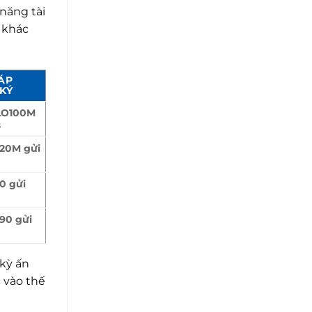
năng tài
 khác
ÁP
KÝ
LO100M
8
20M gửi
0 gửi
90 gửi
 kỳ ấn
 vào thế