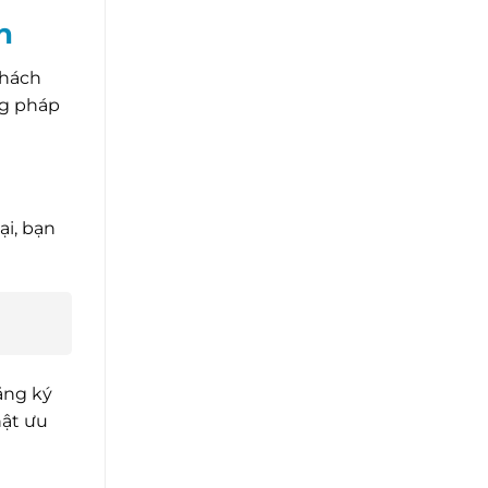
n
khách
ng pháp
ại, bạn
ăng ký
hật ưu