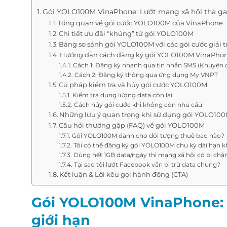
Gói YOLO100M VinaPhone: Lướt mạng xã hội thả ga 
Tổng quan về gói cước YOLO100M của VinaPhone
Chi tiết ưu đãi “khủng” từ gói YOLO100M
Bảng so sánh gói YOLO100M với các gói cước giải t
Hướng dẫn cách đăng ký gói YOLO100M VinaPhon
Cách 1: Đăng ký nhanh qua tin nhắn SMS (Khuyên 
Cách 2: Đăng ký thông qua ứng dụng My VNPT
Cú pháp kiểm tra và hủy gói cước YOLO100M
Kiểm tra dung lượng data còn lại
Cách hủy gói cước khi không còn nhu cầu
Những lưu ý quan trọng khi sử dụng gói YOLO10
Câu hỏi thường gặp (FAQ) về gói YOLO100M
Gói YOLO100M dành cho đối tượng thuê bao nào?
Tôi có thể đăng ký gói YOLO100M chu kỳ dài hạn 
Dùng hết 1GB data/ngày thì mạng xã hội có bị ch
Tại sao tôi lướt Facebook vẫn bị trừ data chung?
Kết luận & Lời kêu gọi hành động (CTA)
Gói YOLO100M VinaPhone: 
giới hạn