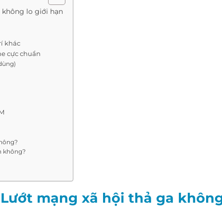
không lo giới hạn
rí khác
e cực chuẩn
dùng)
0M
không?
ặn không?
Lướt mạng xã hội thả ga không