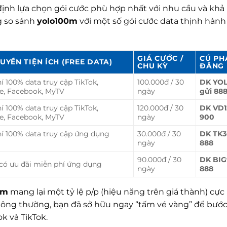
ịnh lựa chọn gói cước phù hợp nhất với nhu cầu và khả 
g so sánh
yolo100m
với một số gói cước data thịnh hành
GIÁ CƯỚC /
CÚ PH
UYỀN TIỆN ÍCH (FREE DATA)
CHU KỲ
ĐĂNG 
í 100% data truy cập TikTok,
100.000đ / 30
DK YO
e, Facebook, MyTV
ngày
gửi 88
í 100% data truy cập TikTok,
120.000đ / 30
DK VD1
e, Facebook, MyTV
ngày
900
í 100% data truy cập ứng dụng
30.000đ / 30
DK TK3
ngày
888
90.000đ / 30
DK BIG
có ưu đãi miễn phí ứng dụng
ngày
888
0m
mang lại một tỷ lệ p/p (hiệu năng trên giá thành) cực
thông thường, bạn đã sở hữu ngay “tấm vé vàng” để bước
k và TikTok.