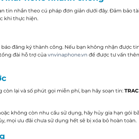
oạn tin nhắn theo cú pháp đơn giản dưới đây. Đảm bảo tà
c khi thực hiện.
ông báo đăng ký thành công. Nếu bạn không nhận được ti
 tổng đài hỗ trợ của
vnvinaphone.vn
để được tư vấn thê
ớc
còn lại và số phút gọi miễn phí, bạn hãy soạn tin:
TRAC
oặc không còn nhu cầu sử dụng, hãy hủy gia hạn gói b
hủy, mọi ưu đãi chưa sử dụng hết sẽ bị xóa bỏ hoàn toàn.
ng