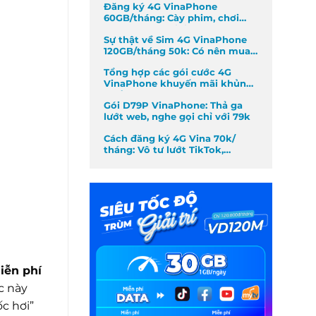
Đăng ký 4G VinaPhone
60GB/tháng: Cày phim, chơi
game không giới hạn
Sự thật về Sim 4G VinaPhone
120GB/tháng 50k: Có nên mua
không?
Tổng hợp các gói cước 4G
VinaPhone khuyến mãi khủng
nhất tháng
Gói D79P VinaPhone: Thả ga
lướt web, nghe gọi chỉ với 79k
Cách đăng ký 4G Vina 70k/
tháng: Vô tư lướt TikTok,
Facebook
iễn phí
c này
c hơi”