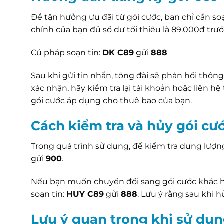
Để tận hưởng ưu đãi từ gói cước, bạn chỉ cần s
chính của bạn đủ số dư tối thiểu là 89.000đ trướ
Cú pháp soạn tin:
DK C89
gửi
888
Sau khi gửi tin nhắn, tổng đài sẽ phản hồi th
xác nhận, hãy kiểm tra lại tài khoản hoặc liên hệ
gói cước áp dụng cho thuê bao của bạn.
Cách kiểm tra và hủy gói cư
Trong quá trình sử dụng, để kiểm tra dung lượng 
gửi
900
.
Nếu bạn muốn chuyển đổi sang gói cước khác h
soạn tin:
HUY C89
gửi
888
. Lưu ý rằng sau khi 
Lưu ý quan trọng khi sử dụ