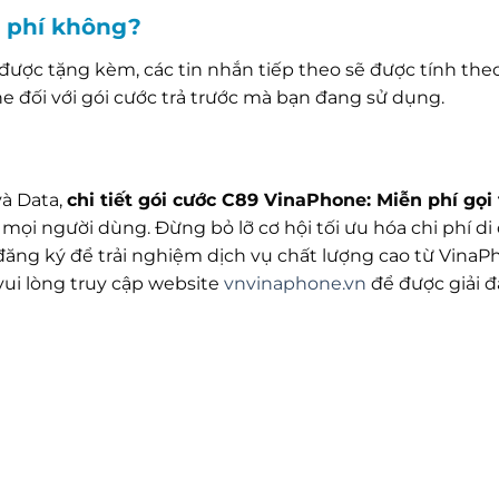
h phí không?
được tặng kèm, các tin nhắn tiếp theo sẽ được tính th
 đối với gói cước trả trước mà bạn đang sử dụng.
và Data,
chi tiết gói cước C89 VinaPhone: Miễn phí gọi 
 mọi người dùng. Đừng bỏ lỡ cơ hội tối ưu hóa chi phí d
ăng ký để trải nghiệm dịch vụ chất lượng cao từ VinaP
ui lòng truy cập website
vnvinaphone.vn
để được giải đ