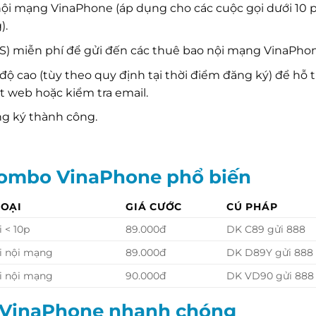
nội mạng VinaPhone (áp dụng cho các cuộc gọi dưới 10 
).
S) miễn phí để gửi đến các thuê bao nội mạng VinaPhon
 cao (tùy theo quy định tại thời điểm đăng ký) để hỗ 
t web hoặc kiểm tra email.
ng ký thành công.
combo VinaPhone phổ biến
HOẠI
GIÁ CƯỚC
CÚ PHÁP
i < 10p
89.000đ
DK C89 gửi 888
i nội mạng
89.000đ
DK D89Y gửi 888
i nội mạng
90.000đ
DK VD90 gửi 888
 VinaPhone nhanh chóng