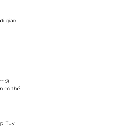
ời gian
 mới
n có thể
p. Tuy