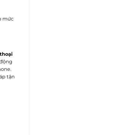
eo mức
thoại
i động
hone.
áp tận