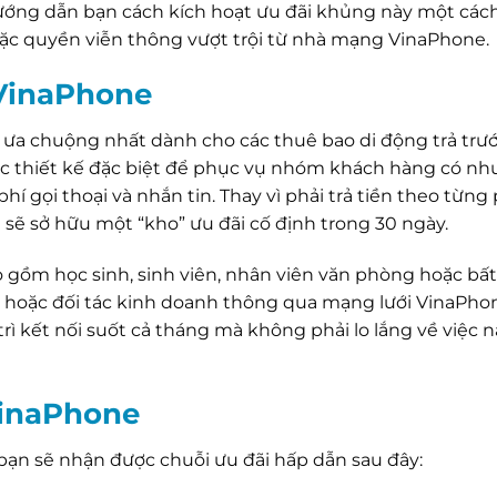
 hướng dẫn bạn cách kích hoạt ưu đãi khủng này một cá
ặc quyền viễn thông vượt trội từ nhà mạng VinaPhone.
 VinaPhone
 ưa chuộng nhất dành cho các thuê bao di động trả trư
ợc thiết kế đặc biệt để phục vụ nhóm khách hàng có nh
phí gọi thoại và nhắn tin. Thay vì phải trả tiền theo từng
n sẽ sở hữu một “kho” ưu đãi cố định trong 30 ngày.
gồm học sinh, sinh viên, nhân viên văn phòng hoặc bất 
ân hoặc đối tác kinh doanh thông qua mạng lưới VinaPhon
rì kết nối suốt cả tháng mà không phải lo lắng về việc 
 VinaPhone
bạn sẽ nhận được chuỗi ưu đãi hấp dẫn sau đây: