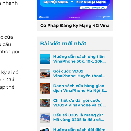
ch nhanh
Cú Pháp Đăng ký Mạng 4G Vina
ớc của
Bài viết mới nhất
u cầu
 phút gọi
Hướng dẫn cách ứng tiền
VinaPhone 50k, 10k, 20k
nhanh nhất khi khẩn cấp
Gói cước VD89
kỳ ai có
VinaPhone: Huyền thoại
e. Chỉ
Data & Gọi thoại đã trở lại
Danh sách cửa hàng giao
nạp thẻ
dịch VinaPhone Hà Nội &
Cách tìm VinaPhone gần
đây
Chi tiết ưu đãi gói cước
VD89P VinaPhone và cú
pháp đăng ký nhanh
Đầu số 0205 là mạng gì?
Mã vùng 0205 là đầu số
mã vùng nào?
Hướng dẫn cách đổi điểm