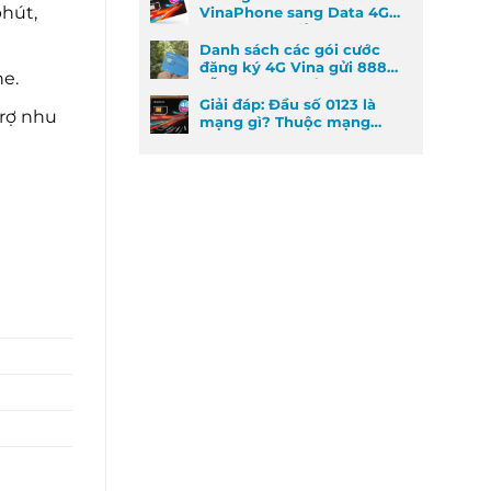
phút,
VinaPhone sang Data 4G
cực kỳ đơn giản
Danh sách các gói cước
đăng ký 4G Vina gửi 888
e.
dễ đăng ký nhất
Giải đáp: Đầu số 0123 là
trợ nhu
mạng gì? Thuộc mạng
nào và ý nghĩa phong
thủy