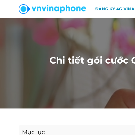
Chuyển
ĐĂNG KÝ 4G VINA
đến
nội
dung
Chi tiết gói cước
Mục lục