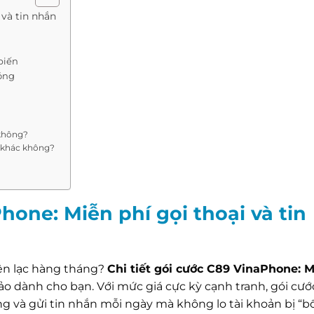
 và tin nhắn
biến
óng
không?
G khác không?
hone: Miễn phí gọi thoại và tin
iên lạc hàng tháng?
Chi tiết gói cước C89 VinaPhone: M
hảo dành cho bạn. Với mức giá cực kỳ cạnh tranh, gói cướ
g và gửi tin nhắn mỗi ngày mà không lo tài khoản bị “bố