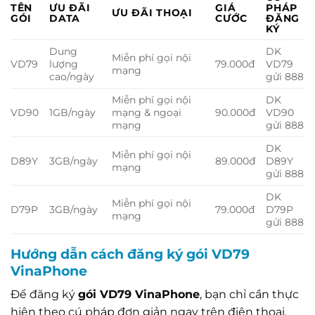
TÊN
ƯU ĐÃI
GIÁ
PHÁP
ƯU ĐÃI THOẠI
GÓI
DATA
CƯỚC
ĐĂNG
KÝ
Dung
DK
Miễn phí gọi nội
VD79
lượng
79.000đ
VD79
mạng
cao/ngày
gửi 888
Miễn phí gọi nội
DK
VD90
1GB/ngày
mạng & ngoại
90.000đ
VD90
mạng
gửi 888
DK
Miễn phí gọi nội
D89Y
3GB/ngày
89.000đ
D89Y
mạng
gửi 888
DK
Miễn phí gọi nội
D79P
3GB/ngày
79.000đ
D79P
mạng
gửi 888
Hướng dẫn cách đăng ký gói VD79
VinaPhone
Để đăng ký
gói VD79 VinaPhone
, bạn chỉ cần thực
hiện theo cú pháp đơn giản ngay trên điện thoại.