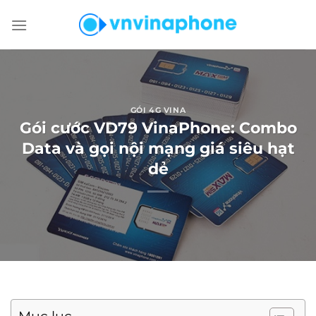
Chuyển
đến
nội
dung
GÓI 4G VINA
Gói cước VD79 VinaPhone: Combo
Data và gọi nội mạng giá siêu hạt
dẻ