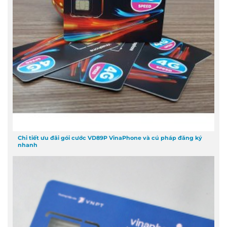
Chi tiết ưu đãi gói cước VD89P VinaPhone và cú pháp đăng ký
nhanh