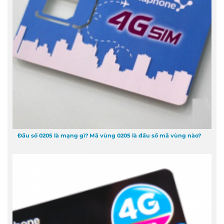
Đầu số 0205 là mạng gì? Mã vùng 0205 là đầu số mã vùng nào?