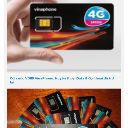
Gói cước VD89 VinaPhone: Huyền thoại Data & Gọi thoại đã trở
lại