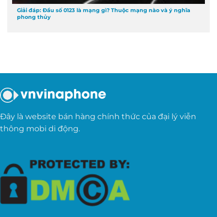
Giải đáp: Đầu số 0123 là mạng gì? Thuộc mạng nào và ý nghĩa
phong thủy
Đây là website bán hàng chính thức của đại lý viễn
thông mobi di động.