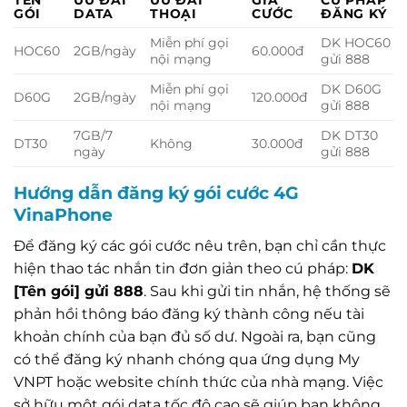
TÊN
ƯU ĐÃI
ƯU ĐÃI
GIÁ
CÚ PHÁP
GÓI
DATA
THOẠI
CƯỚC
ĐĂNG KÝ
Miễn phí gọi
DK HOC60
HOC60
2GB/ngày
60.000đ
nội mạng
gửi 888
Miễn phí gọi
DK D60G
D60G
2GB/ngày
120.000đ
nội mạng
gửi 888
7GB/7
DK DT30
DT30
Không
30.000đ
ngày
gửi 888
Hướng dẫn đăng ký gói cước 4G
VinaPhone
Để đăng ký các gói cước nêu trên, bạn chỉ cần thực
hiện thao tác nhắn tin đơn giản theo cú pháp:
DK
[Tên gói] gửi 888
. Sau khi gửi tin nhắn, hệ thống sẽ
phản hồi thông báo đăng ký thành công nếu tài
khoản chính của bạn đủ số dư. Ngoài ra, bạn cũng
có thể đăng ký nhanh chóng qua ứng dụng My
VNPT hoặc website chính thức của nhà mạng. Việc
sở hữu một gói data tốc độ cao sẽ giúp bạn không