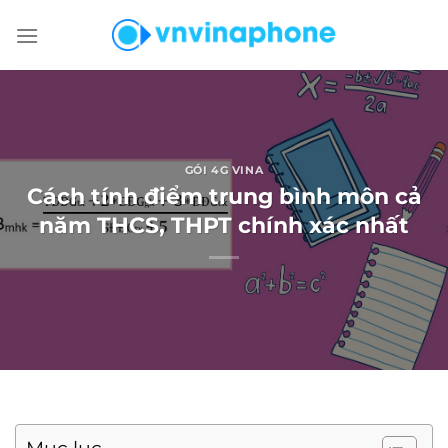
Chuyển
đến
nội
dung
GÓI 4G VINA
Cách tính điểm trung bình môn cả
năm THCS, THPT chính xác nhất