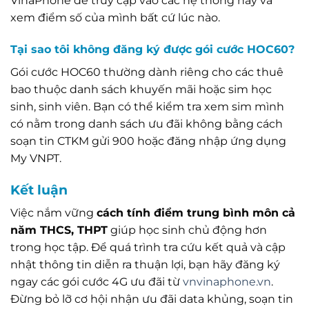
VinaPhone để truy cập vào các hệ thống này và
xem điểm số của mình bất cứ lúc nào.
Tại sao tôi không đăng ký được gói cước HOC60?
Gói cước HOC60 thường dành riêng cho các thuê
bao thuộc danh sách khuyến mãi hoặc sim học
sinh, sinh viên. Bạn có thể kiểm tra xem sim mình
có nằm trong danh sách ưu đãi không bằng cách
soạn tin CTKM gửi 900 hoặc đăng nhập ứng dụng
My VNPT.
Kết luận
Việc nắm vững
cách tính điểm trung bình môn cả
năm THCS, THPT
giúp học sinh chủ động hơn
trong học tập. Để quá trình tra cứu kết quả và cập
nhật thông tin diễn ra thuận lợi, bạn hãy đăng ký
ngay các gói cước 4G ưu đãi từ
vnvinaphone.vn
.
Đừng bỏ lỡ cơ hội nhận ưu đãi data khủng, soạn tin