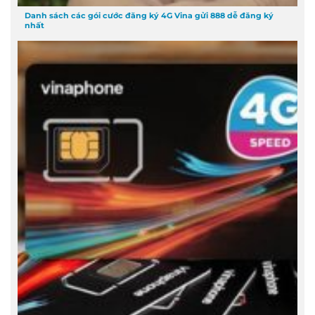
Danh sách các gói cước đăng ký 4G Vina gửi 888 dễ đăng ký
nhất