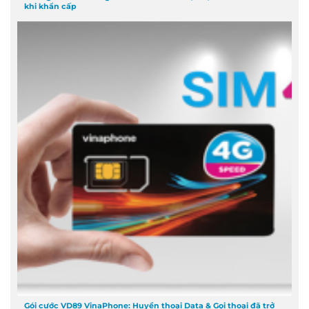
khi khẩn cấp
Gói cước VD89 VinaPhone: Huyền thoại Data & Gọi thoại đã trở