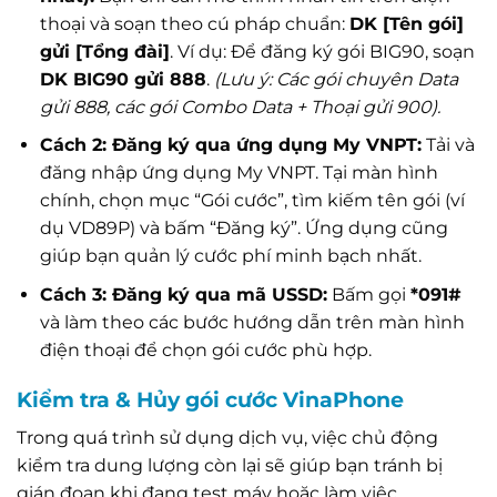
thoại và soạn theo cú pháp chuẩn:
DK [Tên gói]
gửi [Tổng đài]
. Ví dụ: Để đăng ký gói BIG90, soạn
DK BIG90 gửi 888
.
(Lưu ý: Các gói chuyên Data
gửi 888, các gói Combo Data + Thoại gửi 900).
Cách 2: Đăng ký qua ứng dụng My VNPT:
Tải và
đăng nhập ứng dụng My VNPT. Tại màn hình
chính, chọn mục “Gói cước”, tìm kiếm tên gói (ví
dụ VD89P) và bấm “Đăng ký”. Ứng dụng cũng
giúp bạn quản lý cước phí minh bạch nhất.
Cách 3: Đăng ký qua mã USSD:
Bấm gọi
*091#
và làm theo các bước hướng dẫn trên màn hình
điện thoại để chọn gói cước phù hợp.
Kiểm tra & Hủy gói cước VinaPhone
Trong quá trình sử dụng dịch vụ, việc chủ động
kiểm tra dung lượng còn lại sẽ giúp bạn tránh bị
gián đoạn khi đang test máy hoặc làm việc.