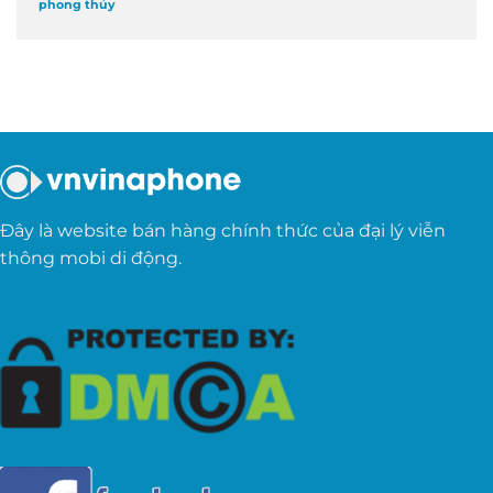
phong thủy
Đây là website bán hàng chính thức của đại lý viễn
thông mobi di động.