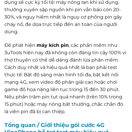
dụng sẽ cực kỳ tồi tệ: máy nóng ran khi sử dụng,
thường xuyên sập nguồn khi pin vẫn báo còn 20-
30%, và nguy hiểm nhất là nguy cơ phồng pin gây
cháy nổ, đe dọa trực tiếp đến an toàn của người
dùng.
Để phát hiện
máy kích pin
, các phần mềm như
3uTools hiện nay đã không còn đáng tin cậy 100% vì
thợ thuyền có thể dễ dàng đánh lừa phần mềm.
Cách duy nhất và hiệu quả nhất là bạn phải test
thực tế: Bật độ sáng màn hình tối đa, bật kết nối
mạng 4G, xem video độ phân giải cao hoặc chơi
game đồ họa nặng liên tục trong 15 đến 30 phút.
Nếu phần trăm pin tụt quá nhanh (trên 10% trong
15 phút) hoặc máy nóng bất thường, chắc chắn đó
là viên pin đã bị can thiệp.
Tổng quan / Giới thiệu gói cước 4G
VinaPhone hỗ trợ test máy hiệu quả