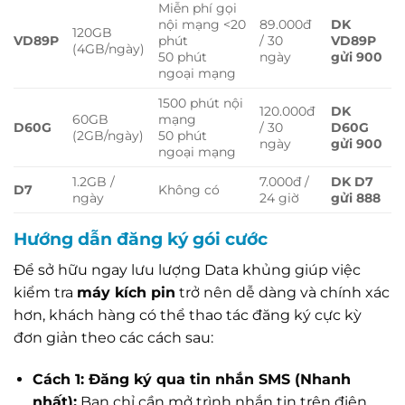
Miễn phí gọi
nội mạng <20
89.000đ
DK
120GB
VD89P
phút
/ 30
VD89P
(4GB/ngày)
50 phút
ngày
gửi 900
ngoại mạng
1500 phút nội
120.000đ
DK
60GB
mạng
D60G
/ 30
D60G
(2GB/ngày)
50 phút
ngày
gửi 900
ngoại mạng
1.2GB /
7.000đ /
DK D7
D7
Không có
ngày
24 giờ
gửi 888
Hướng dẫn đăng ký gói cước
Để sở hữu ngay lưu lượng Data khủng giúp việc
kiểm tra
máy kích pin
trở nên dễ dàng và chính xác
hơn, khách hàng có thể thao tác đăng ký cực kỳ
đơn giản theo các cách sau:
Cách 1: Đăng ký qua tin nhắn SMS (Nhanh
nhất):
Bạn chỉ cần mở trình nhắn tin trên điện