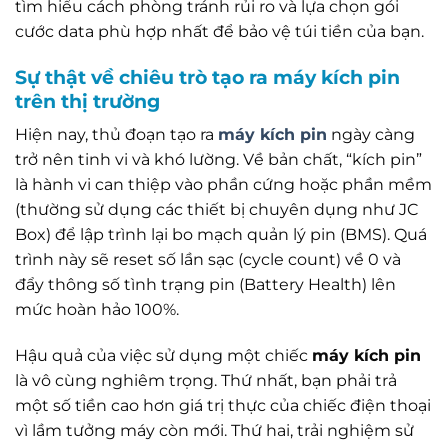
tìm hiểu cách phòng tránh rủi ro và lựa chọn gói
cước data phù hợp nhất để bảo vệ túi tiền của bạn.
Sự thật về chiêu trò tạo ra máy kích pin
trên thị trường
Hiện nay, thủ đoạn tạo ra
máy kích pin
ngày càng
trở nên tinh vi và khó lường. Về bản chất, “kích pin”
là hành vi can thiệp vào phần cứng hoặc phần mềm
(thường sử dụng các thiết bị chuyên dụng như JC
Box) để lập trình lại bo mạch quản lý pin (BMS). Quá
trình này sẽ reset số lần sạc (cycle count) về 0 và
đẩy thông số tình trạng pin (Battery Health) lên
mức hoàn hảo 100%.
Hậu quả của việc sử dụng một chiếc
máy kích pin
là vô cùng nghiêm trọng. Thứ nhất, bạn phải trả
một số tiền cao hơn giá trị thực của chiếc điện thoại
vì lầm tưởng máy còn mới. Thứ hai, trải nghiệm sử