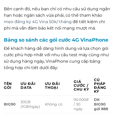
Bên cạnh đó, nếu bạn chỉ có nhu cầu sử dụng ngắn
hạn hoặc ngân sách vừa phải, có thể tham khảo
mẹo đăng ký 4G Vina 50k/ tháng
để tiết kiệm chi
phí mà vẫn đảm bảo kết nối mạng mượt mà.
Bảng so sánh các gói cước 4G VinaPhone
Để khách hàng dễ dàng hình dung và lựa chọn gói
cước phù hợp nhất với nhu cầu test máy cũng như
sử dụng hàng ngày, VinaPhone cung cấp bảng
tổng hợp chi tiết dưới đây:
CÚ
GIÁ
TÊN
ƯU ĐÃI
ƯU ĐÃI
PHÁP
CƯỚC /
GÓI
DATA
THOẠI
ĐĂNG
CHU KỲ
KÝ
90.000đ
DK
30GB
BIG90
Không có
/ 30
BIG90
(1GB/ngày)
ngày
gửi 888