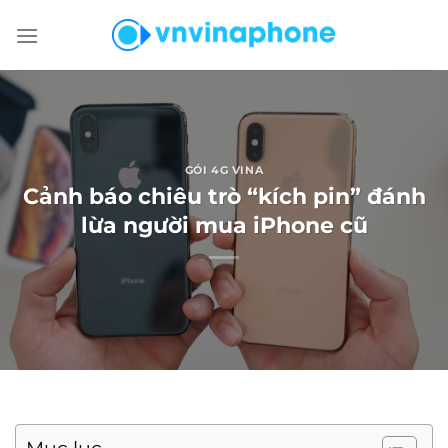
Chuyển
đến
nội
dung
GÓI 4G VINA
Cảnh báo chiêu trò “kích pin” đánh
lừa người mua iPhone cũ