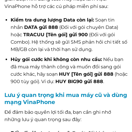
VinaPhone hỗ trợ các cú pháp miễn phí sau:
Kiểm tra dung lượng Data còn lại:
Soạn tin
nhắn
DATA gửi 888
(Đối với gói chuyên Data)
hoặc
TRACUU [Tên gói] gửi 900
(Đối với gói
Combo). Hệ thống sẽ gửi SMS phản hồi chi tiết số
MB/GB còn lại và thời hạn sử dụng.
Hủy gói cước khi không còn nhu cầu:
Nếu bạn
đã mua máy thành công và muốn đổi sang gói
cước khác, hãy soạn
HUY [Tên gói] gửi 888
(hoặc
900 tùy gói). Ví dụ:
HUY BIG90 gửi 888
.
Lưu ý quan trọng khi mua máy cũ và dùng
mạng VinaPhone
Để đảm bảo quyền lợi tối đa, bạn cần ghi nhớ
những lưu ý quan trọng sau đây: