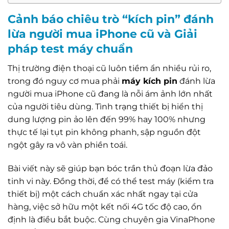
Cảnh báo chiêu trò “kích pin” đánh
lừa người mua iPhone cũ và Giải
pháp test máy chuẩn
Thị trường điện thoại cũ luôn tiềm ẩn nhiều rủi ro,
trong đó nguy cơ mua phải
máy kích pin
đánh lừa
người mua iPhone cũ đang là nỗi ám ảnh lớn nhất
của người tiêu dùng. Tình trạng thiết bị hiển thị
dung lượng pin ảo lên đến 99% hay 100% nhưng
thực tế lại tụt pin không phanh, sập nguồn đột
ngột gây ra vô vàn phiền toái.
Bài viết này sẽ giúp bạn bóc trần thủ đoạn lừa đảo
tinh vi này. Đồng thời, để có thể test máy (kiểm tra
thiết bị) một cách chuẩn xác nhất ngay tại cửa
hàng, việc sở hữu một kết nối 4G tốc độ cao, ổn
định là điều bắt buộc. Cùng chuyên gia VinaPhone