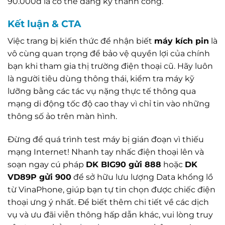
90.000đ là có thể đăng ký thành công.
Kết luận & CTA
Việc trang bị kiến thức để nhận biết
máy kích pin
là
vô cùng quan trọng để bảo vệ quyền lợi của chính
bạn khi tham gia thị trường điện thoại cũ. Hãy luôn
là người tiêu dùng thông thái, kiểm tra máy kỹ
lưỡng bằng các tác vụ nặng thực tế thông qua
mạng di động tốc độ cao thay vì chỉ tin vào những
thông số ảo trên màn hình.
Đừng để quá trình test máy bị gián đoạn vì thiếu
mạng Internet! Nhanh tay nhấc điện thoại lên và
soạn ngay cú pháp
DK BIG90 gửi 888
hoặc
DK
VD89P gửi 900
để sở hữu lưu lượng Data khổng lồ
từ VinaPhone, giúp bạn tự tin chọn được chiếc điện
thoại ưng ý nhất. Để biết thêm chi tiết về các dịch
vụ và ưu đãi viễn thông hấp dẫn khác, vui lòng truy