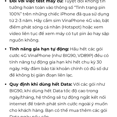
Đối với việc test máy cũ:
Tuyệt đối không tin
tưởng hoàn toàn vào thông số “Tình trạng pin
100%” trên những chiếc iPhone đã qua sử dụng
từ 2-3 năm. Hãy cắm sim VinaPhone 4G vào, bật
điểm phát sóng cá nhân (Hotspot) hoặc xem
video liên tục để xem máy có tụt pin ảo hay sập
nguồn không.
Tính năng gia hạn tự động:
Hầu hết các gói
cước 4G VinaPhone (như BIG90, VD89P) đều có
tính năng tự động gia hạn khi hết chu kỳ 30
ngày. Hãy đảm bảo tài khoản chính có đủ số dư
để không bị gián đoạn liên lạc.
Quy định khi dùng hết Data:
Với các gói như
BIG90, khi dùng hết Data tốc độ cao trong
ngày/tháng, hệ thống sẽ tự động ngắt kết nối
internet để tránh phát sinh cước ngoài ý muốn
cho khách hàng. Bạn có thể mua thêm các gói
Data ngày nếu cần.