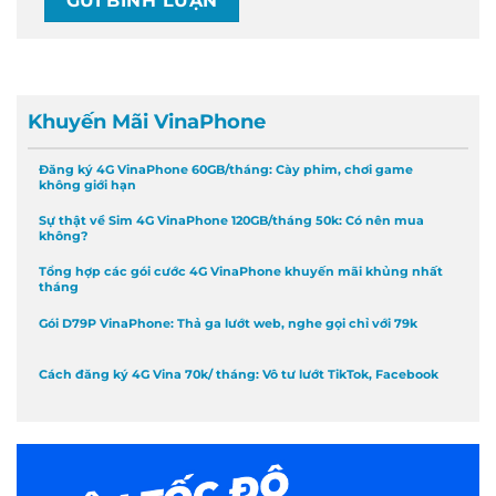
Khuyến Mãi VinaPhone
Đăng ký 4G VinaPhone 60GB/tháng: Cày phim, chơi game
không giới hạn
Sự thật về Sim 4G VinaPhone 120GB/tháng 50k: Có nên mua
không?
Tổng hợp các gói cước 4G VinaPhone khuyến mãi khủng nhất
tháng
Gói D79P VinaPhone: Thả ga lướt web, nghe gọi chỉ với 79k
Cách đăng ký 4G Vina 70k/ tháng: Vô tư lướt TikTok, Facebook