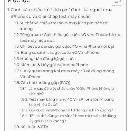
Mục lục
Cảnh báo chiêu trò “kích pin” đánh lừa người mua
iPhone cũ và Giải pháp test máy chuẩn
Sự thật về chiêu trò tạo ra máy kích pin trên thị
trường
Tổng quan / Giới thiệu gói cước 4G VinaPhone hỗ trợ
test máy hiệu quả
Chi tiết ưu đãi các gói cước 4G VinaPhone nổi bật
Bảng so sánh các gói cước 4G VinaPhone
Hướng dẫn đăng ký gói cước
Kiểm tra & Hủy gói cước VinaPhone
Lưu ý quan trọng khi mua máy cũ và dùng mạng
VinaPhone
Câu hỏi thường gặp (FAQ)
Làm sao để biết chắc chắn 100% iPhone không bị
kích pin?
Test máy bằng mạng 4G VinaPhone tốn khoảng
bao nhiêu Data?
Gói cước VinaPhone có tự động gia hạn không?
Tôi có thể dùng sim VinaPhone trả trước để đăng
ký gói BIG90 không?
Kết luận & CTA