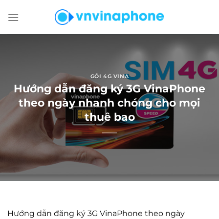
Chuyển
đến
nội
dung
GÓI 4G VINA
Hướng dẫn đăng ký 3G VinaPhone
theo ngày nhanh chóng cho mọi
thuê bao
Hướng dẫn đăng ký 3G VinaPhone theo ngày