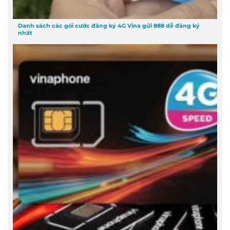
Danh sách các gói cước đăng ký 4G Vina gửi 888 dễ đăng ký
nhất