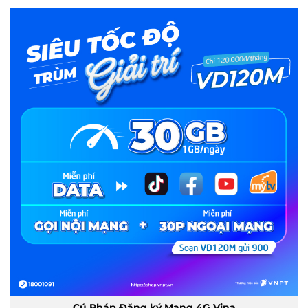
Cú Pháp Đăng ký Mạng 4G Vina