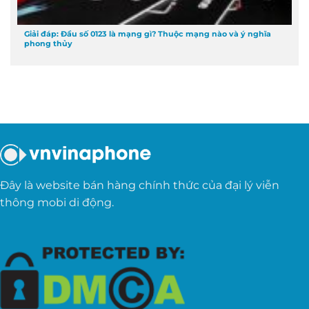
Giải đáp: Đầu số 0123 là mạng gì? Thuộc mạng nào và ý nghĩa
phong thủy
Đây là website bán hàng chính thức của đại lý viễn
thông mobi di động.