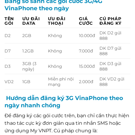
Bảng so sánh các gói cước 3G/4G
VinaPhone theo ngày
TÊN
ƯU ĐÃI
ƯU ĐÃI
GIÁ
CÚ PHÁP
GÓI
DATA
THOẠI
CƯỚC
ĐĂNG KÝ
DK D2 gửi
D2
2GB
Không
10.000đ
888
DK D7 gửi
D7
1.2GB
Không
7.000đ
888
3GB (3
DK D3 gửi
D3
Không
15.000đ
ngày)
888
Miễn phí nội
DK VD2 gửi
VD2
1GB
2.000đ
mạng
888
Hướng dẫn đăng ký 3G VinaPhone theo
ngày nhanh chóng
Để đăng ký các gói cước trên, bạn chỉ cần thực hiện
thao tác cực kỳ đơn giản qua tin nhắn SMS hoặc
ứng dụng My VNPT. Cú pháp chung là: