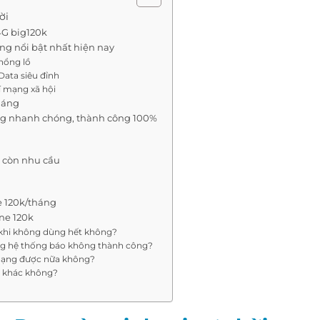
ời
4G big120k
áng nổi bật nhất hiện nay
hổng lồ
ata siêu đỉnh
í mạng xã hội
tháng
ng nhanh chóng, thành công 100%
g còn nhu cầu
e 120k/tháng
ne 120k
 khi không dùng hết không?
ưng hệ thống báo không thành công?
 mạng được nữa không?
ớc khác không?