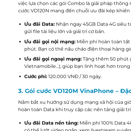
việc lựa chọn các gói Combo là giải pháp thông
cước VD120N mang đến chuỗi ưu đãi kép khiến b
Ưu đãi Data:
Nhận ngay 45GB Data 4G siêu tốc
gửi file tài liệu lớn và giải trí cơ bản.
Ưu đãi gọi nội mạng:
Miễn phí hoàn toàn tất
phút. Bạn có thể nấu cháo điện thoại hàng g
Ưu đãi gọi ngoại mạng:
Tặng thêm 50 phút g
Vietnamobile…), giúp bạn linh hoạt hơn trong 
Cước phí:
120.000 VNĐ / 30 ngày.
3. Gói cước VD120M VinaPhone – Đặc
Nắm bắt xu hướng sử dụng mạng xã hội của giới
hoàn toàn Data khi truy cập các nền tảng giải trí
Ưu đãi Data nền tảng:
Miễn phí 100% Data 4G
có thể lướt video ngắn, xem livestream xuy