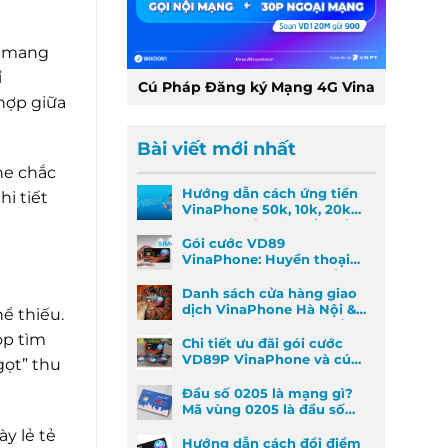
o mang
ỉ
Cú Pháp Đăng ký Mạng 4G Vina
hợp giữa
Bài viết mới nhất
ne chắc
Hướng dẫn cách ứng tiền
i tiết
VinaPhone 50k, 10k, 20k
nhanh nhất khi khẩn cấp
Gói cước VD89
VinaPhone: Huyền thoại
Data & Gọi thoại đã trở lại
Danh sách cửa hàng giao
dịch VinaPhone Hà Nội &
ể thiếu.
Cách tìm VinaPhone gần
op tìm
đây
Chi tiết ưu đãi gói cước
VD89P VinaPhone và cú
gọt” thu
pháp đăng ký nhanh
Đầu số 0205 là mạng gì?
Mã vùng 0205 là đầu số
mã vùng nào?
y lẻ tẻ
Hướng dẫn cách đổi điểm