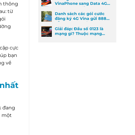
ễn thông
VinaPhone sang Data 4G
cực kỳ đơn giản
au: từ
Danh sách các gói cước
gói
đăng ký 4G Vina gửi 888
dễ đăng ký nhất
hường
Giải đáp: Đầu số 0123 là
mạng gì? Thuộc mạng
nào và ý nghĩa phong
thủy
 cập cực
iúp bạn
ng về
 nhất
0k đang
h một