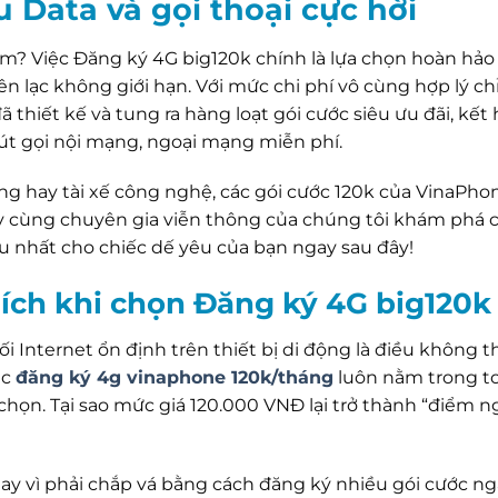
 Data và gọi thoại cực hời
iệm? Việc Đăng ký 4G big120k chính là lựa chọn hoàn hả
n lạc không giới hạn. Với mức chi phí vô cùng hợp lý ch
hiết kế và tung ra hàng loạt gói cước siêu ưu đãi, kết 
t gọi nội mạng, ngoại mạng miễn phí.
òng hay tài xế công nghệ, các gói cước 120k của VinaPho
 cùng chuyên gia viễn thông của chúng tôi khám phá ch
 ưu nhất cho chiếc dế yêu của bạn ngay sau đây!
 ích khi chọn Đăng ký 4G big120k
 Internet ổn định trên thiết bị di động là điều không th
ệc
đăng ký 4g vinaphone 120k/tháng
luôn nằm trong t
họn. Tại sao mức giá 120.000 VNĐ lại trở thành “điểm n
hay vì phải chắp vá bằng cách đăng ký nhiều gói cước ngà