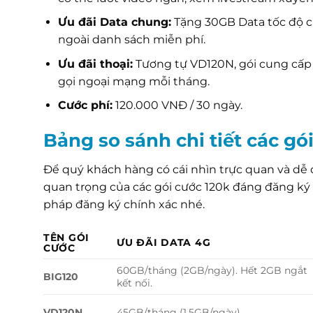
Ưu đãi Data chung:
Tặng 30GB Data tốc độ c
ngoài danh sách miễn phí.
Ưu đãi thoại:
Tương tự VD120N, gói cung cấp 
gọi ngoại mạng mỗi tháng.
Cước phí:
120.000 VNĐ / 30 ngày.
Bảng so sánh chi tiết các g
Để quý khách hàng có cái nhìn trực quan và dễ 
quan trọng của các gói cước 120k đáng đăng ký 
pháp đăng ký chính xác nhé.
TÊN GÓI
ƯU ĐÃI DATA 4G
CƯỚC
60GB/tháng (2GB/ngày). Hết 2GB ngắt
BIG120
kết nối.
VD120N
45GB/tháng (1.5GB/ngày).