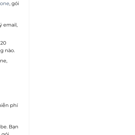
hone
, gói
 email,
 20
g nào.
ne,
iễn phí
ube. Bạn
gói.