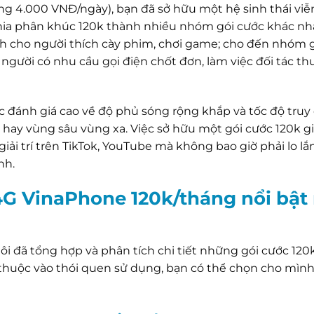
ng 4.000 VNĐ/ngày), bạn đã sở hữu một hệ sinh thái vi
 chia phân khúc 120k thành nhiều nhóm gói cước khác nh
h cho người thích cày phim, chơi game; cho đến nhóm 
ười có nhu cầu gọi điện chốt đơn, làm việc đối tác t
đánh giá cao về độ phủ sóng rộng khắp và tốc độ truy
 hay vùng sâu vùng xa. Việc sở hữu một gói cước 120k g
giải trí trên TikTok, YouTube mà không bao giờ phải lo lắ
nh.
 4G VinaPhone 120k/tháng nổi bật
ôi đã tổng hợp và phân tích chi tiết những gói cước 12
y thuộc vào thói quen sử dụng, bạn có thể chọn cho mìn