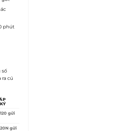
hác
0 phút
 số
 ra cú
ÁP
KÝ
120 gửi
20N gửi