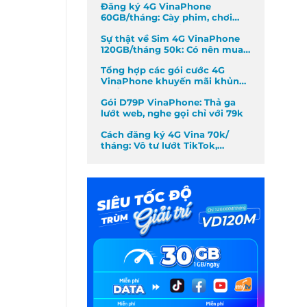
Đăng ký 4G VinaPhone
60GB/tháng: Cày phim, chơi
game không giới hạn
Sự thật về Sim 4G VinaPhone
120GB/tháng 50k: Có nên mua
không?
Tổng hợp các gói cước 4G
VinaPhone khuyến mãi khủng
nhất tháng
Gói D79P VinaPhone: Thả ga
lướt web, nghe gọi chỉ với 79k
Cách đăng ký 4G Vina 70k/
tháng: Vô tư lướt TikTok,
Facebook