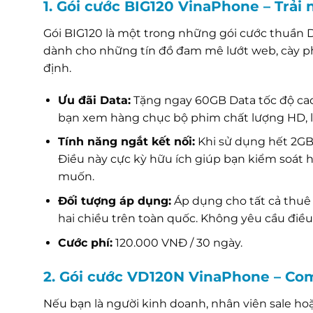
1. Gói cước BIG120 VinaPhone – Trải
Gói BIG120 là một trong những gói cước thuần D
dành cho những tín đồ đam mê lướt web, cày ph
định.
Ưu đãi Data:
Tặng ngay 60GB Data tốc độ cao
bạn xem hàng chục bộ phim chất lượng HD, 
Tính năng ngắt kết nối:
Khi sử dụng hết 2GB 
Điều này cực kỳ hữu ích giúp bạn kiểm soát 
muốn.
Đối tượng áp dụng:
Áp dụng cho tất cả thuê 
hai chiều trên toàn quốc. Không yêu cầu điều
Cước phí:
120.000 VNĐ / 30 ngày.
2. Gói cước VD120N VinaPhone – Com
Nếu bạn là người kinh doanh, nhân viên sale hoặ