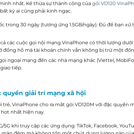
 minh nhất. Kế thừa sự thành công của
gói VD120 VinaP
ất kỳ ai cũng phải kinh ngạc.
 trong 30 ngày (tương ứng 1.5GB/ngày). Đủ để bạn xử lý
 cả các cuộc gọi nội mạng VinaPhone có thời lượng dưới
iờ đồng hồ mà tài khoản chính vẫn không bị trừ một đồn
ọi ngoại mạng đến các nhà mạng khác (Viettel, MobiFo
giao tiếp.
 quyền giải trí mạng xã hội
 trẻ, VinaPhone cho ra mắt gói VD120M với đặc quyền m
 hot nhất hiện nay.
/5G khi truy cập các ứng dụng: TikTok, Facebook, YouT
ên màn đêm mà không tốn một chút dung lượng nào của 