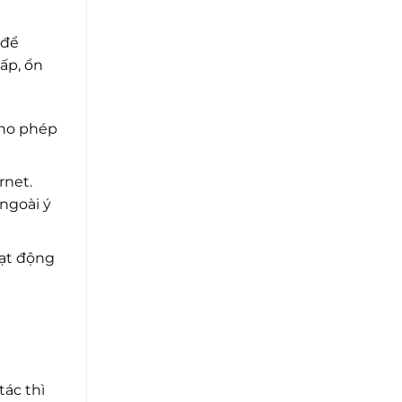
 để
ấp, ổn
cho phép
rnet.
ngoài ý
oạt động
tác thì