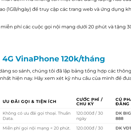
ao (1GB/ngày) để truy cập các trang web và ứng dụng k
miễn phí các cuộc gọi nội mạng dưới 20 phút và tặng 3
ói 4G VinaPhone 120k/tháng
dàng so sánh, chúng tôi đã lập bảng tổng hợp các thông
nhất hiện nay. Hãy xem xét kỹ nhu cầu của mình để đưa
CƯỚC PHÍ /
CÚ PH
ƯU ĐÃI GỌI & TIỆN ÍCH
CHU KỲ
ĐĂNG 
Không có ưu đãi gọi thoại. Thuần
120.000đ / 30
DK BIG
Data.
ngày
888
Miễn phí gọi nội mạng < 20 phút.
120.000đ / 30
DK VD1