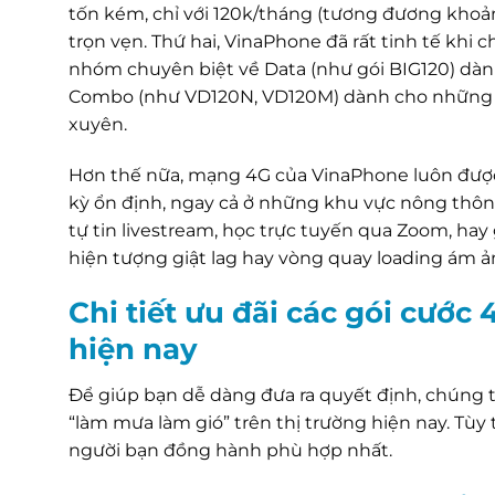
tốn kém, chỉ với 120k/tháng (tương đương khoả
trọn vẹn. Thứ hai, VinaPhone đã rất tinh tế khi
nhóm chuyên biệt về Data (như gói BIG120) dàn
Combo (như VD120N, VD120M) dành cho những ng
xuyên.
Hơn thế nữa, mạng 4G của VinaPhone luôn được 
kỳ ổn định, ngay cả ở những khu vực nông thôn
tự tin livestream, học trực tuyến qua Zoom, hay 
hiện tượng giật lag hay vòng quay loading ám ả
Chi tiết ưu đãi các gói cước
hiện nay
Để giúp bạn dễ dàng đưa ra quyết định, chúng t
“làm mưa làm gió” trên thị trường hiện nay. Tù
người bạn đồng hành phù hợp nhất.