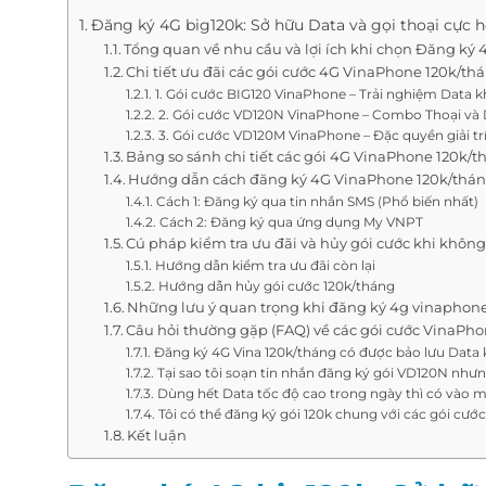
Đăng ký 4G big120k: Sở hữu Data và gọi thoại cực h
Tổng quan về nhu cầu và lợi ích khi chọn Đăng ký 
Chi tiết ưu đãi các gói cước 4G VinaPhone 120k/th
1. Gói cước BIG120 VinaPhone – Trải nghiệm Data k
2. Gói cước VD120N VinaPhone – Combo Thoại và D
3. Gói cước VD120M VinaPhone – Đặc quyền giải tr
Bảng so sánh chi tiết các gói 4G VinaPhone 120k/
Hướng dẫn cách đăng ký 4G VinaPhone 120k/thá
Cách 1: Đăng ký qua tin nhắn SMS (Phổ biến nhất)
Cách 2: Đăng ký qua ứng dụng My VNPT
Cú pháp kiểm tra ưu đãi và hủy gói cước khi khôn
Hướng dẫn kiểm tra ưu đãi còn lại
Hướng dẫn hủy gói cước 120k/tháng
Những lưu ý quan trọng khi đăng ký 4g vinaphon
Câu hỏi thường gặp (FAQ) về các gói cước VinaPho
Đăng ký 4G Vina 120k/tháng có được bảo lưu Data
Tại sao tôi soạn tin nhắn đăng ký gói VD120N nh
Dùng hết Data tốc độ cao trong ngày thì có vào
Tôi có thể đăng ký gói 120k chung với các gói cư
Kết luận