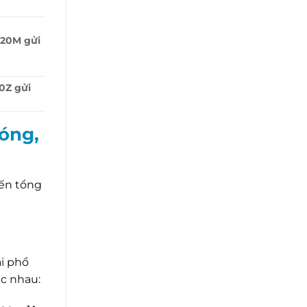
20M gửi
0Z gửi
óng,
đến tổng
i phổ
ác nhau: