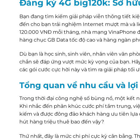
Đăng ký 4G big120k: Sở hữu
Bạn đang tìm kiếm giải pháp viễn thông tiết k
đến cho bạn trải nghiệm Internet mượt mà và liê
120.000 VNĐ mỗi tháng, nhà mạng VinaPhone đã t
hàng chục GB Data tốc độ cao và hàng ngàn phú
Dù bạn là học sinh, sinh viên, nhân viên văn ph
chắn sẽ đáp ứng vượt mức kỳ vọng của bạn. Hãy
các gói cước cực hời này và tìm ra giải pháp tối
Tổng quan về nhu cầu và lợi
Trong thời đại công nghệ số bùng nổ, một kết nối
Khi nhắc đến phân khúc cước phí tầm trung, vi
kiếm và được đông đảo khách hàng ưu tiên lựa c
hút hàng triệu thuê bao đến vậy?
Thứ nhất, đây là mức chi phí cực kỳ cân bằng. T