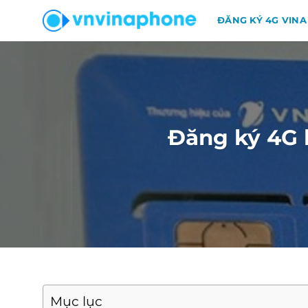
Chuyển
ĐĂNG KÝ 4G VINA
đến
nội
dung
Đăng ký 4G b
Mục lục