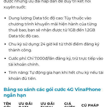
được những ưu đãi hấp dẫn để duy trì kết nối
xuyên suốt:
Dung lượng Data tốc độ cao: Tùy thuộc vào
chương trình khuyến mãi hiện hành của từng
thuê bao, bạn sẽ nhận được từ 1GB đến 1.2GB
Data tốc độ cao.
Chu kỳ sử dụng: 24 giờ kể từ thời điểm đăng ký
thành công.
Cước phí: Chỉ 7.000đ/lần đăng ký, trừ trực tiếp vào
tài khoản chính.
Tính năng: Tự động gia hạn khi hết chu kỳ nếu tài
khoản đủ tiền.
Bảng so sánh các gói cước 4G VinaPhone
ngắn hạn
TÊN
ƯU ĐÃI
ƯU ĐÃI
GIÁ
CÚ PHÁP