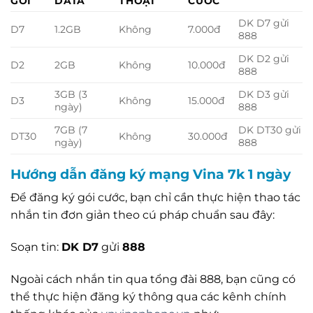
GÓI
DATA
THOẠI
CƯỚC
DK D7 gửi
D7
1.2GB
Không
7.000đ
888
DK D2 gửi
D2
2GB
Không
10.000đ
888
3GB (3
DK D3 gửi
D3
Không
15.000đ
ngày)
888
7GB (7
DK DT30 gửi
DT30
Không
30.000đ
ngày)
888
Hướng dẫn đăng ký mạng Vina 7k 1 ngày
Để đăng ký gói cước, bạn chỉ cần thực hiện thao tác
nhắn tin đơn giản theo cú pháp chuẩn sau đây:
Soạn tin:
DK D7
gửi
888
Ngoài cách nhắn tin qua tổng đài 888, bạn cũng có
thể thực hiện đăng ký thông qua các kênh chính