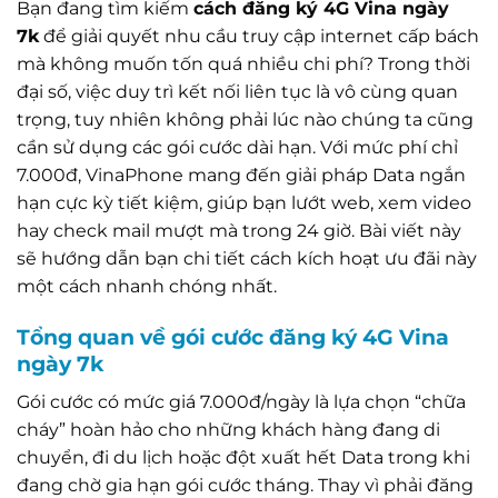
Bạn đang tìm kiếm
cách đăng ký 4G Vina ngày
7k
để giải quyết nhu cầu truy cập internet cấp bách
mà không muốn tốn quá nhiều chi phí? Trong thời
đại số, việc duy trì kết nối liên tục là vô cùng quan
trọng, tuy nhiên không phải lúc nào chúng ta cũng
cần sử dụng các gói cước dài hạn. Với mức phí chỉ
7.000đ, VinaPhone mang đến giải pháp Data ngắn
hạn cực kỳ tiết kiệm, giúp bạn lướt web, xem video
hay check mail mượt mà trong 24 giờ. Bài viết này
sẽ hướng dẫn bạn chi tiết cách kích hoạt ưu đãi này
một cách nhanh chóng nhất.
Tổng quan về gói cước đăng ký 4G Vina
ngày 7k
Gói cước có mức giá 7.000đ/ngày là lựa chọn “chữa
cháy” hoàn hảo cho những khách hàng đang di
chuyển, đi du lịch hoặc đột xuất hết Data trong khi
đang chờ gia hạn gói cước tháng. Thay vì phải đăng