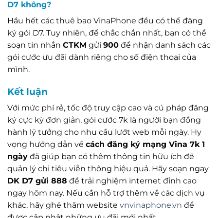
D7 không?
Hầu hết các thuê bao VinaPhone đều có thể đăng
ký gói D7. Tuy nhiên, để chắc chắn nhất, bạn có thể
soạn tin nhắn
CTKM
gửi
900
để nhận danh sách các
gói cước ưu đãi dành riêng cho số điện thoại của
mình.
Kết luận
Với mức phí rẻ, tốc độ truy cập cao và cú pháp đăng
ký cực kỳ đơn giản, gói cước 7k là người bạn đồng
hành lý tưởng cho nhu cầu lướt web mỗi ngày. Hy
vọng hướng dẫn về
cách đăng ký mạng Vina 7k 1
ngày
đã giúp bạn có thêm thông tin hữu ích để
quản lý chi tiêu viễn thông hiệu quả. Hãy soạn ngay
DK D7 gửi 888
để trải nghiệm internet đỉnh cao
ngay hôm nay. Nếu cần hỗ trợ thêm về các dịch vụ
khác, hãy ghé thăm website
vnvinaphone.vn
để
được cập nhật những ưu đãi mới nhất.