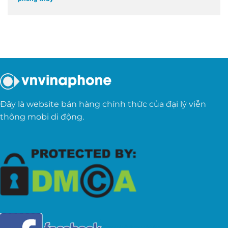
Đây là website bán hàng chính thức của đại lý viễn
thông mobi di động.