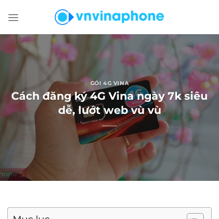
Chuyển
đến
nội
dung
GÓI 4G VINA
Cách đăng ký 4G Vina ngày 7k siêu
dễ, lướt web vù vù