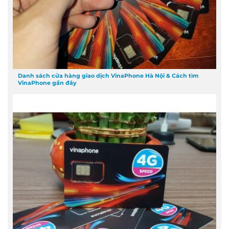
Danh sách cửa hàng giao dịch VinaPhone Hà Nội & Cách tìm
VinaPhone gần đây