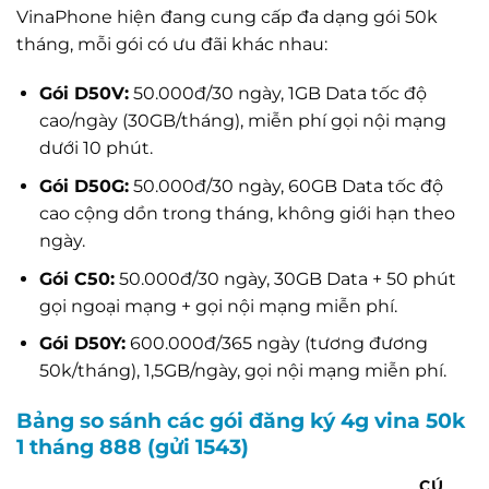
VinaPhone hiện đang cung cấp đa dạng gói 50k
tháng, mỗi gói có ưu đãi khác nhau:
Gói D50V:
50.000đ/30 ngày, 1GB Data tốc độ
cao/ngày (30GB/tháng), miễn phí gọi nội mạng
dưới 10 phút.
Gói D50G:
50.000đ/30 ngày, 60GB Data tốc độ
cao cộng dồn trong tháng, không giới hạn theo
ngày.
Gói C50:
50.000đ/30 ngày, 30GB Data + 50 phút
gọi ngoại mạng + gọi nội mạng miễn phí.
Gói D50Y:
600.000đ/365 ngày (tương đương
50k/tháng), 1,5GB/ngày, gọi nội mạng miễn phí.
Bảng so sánh các gói đăng ký 4g vina 50k
1 tháng 888 (gửi 1543)
CÚ