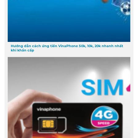
Hướng dẫn cách ứng tiền VinaPhone 50k, 10k, 20k nhanh nhất
khi khẩn cấp