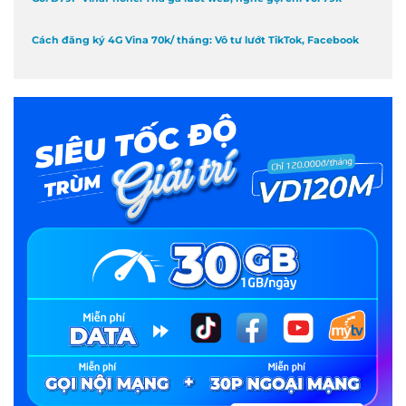
Cách đăng ký 4G Vina 70k/ tháng: Vô tư lướt TikTok, Facebook