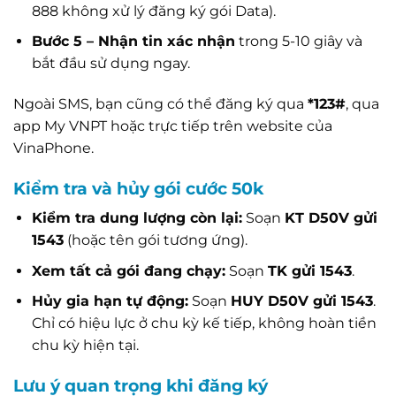
888 không xử lý đăng ký gói Data).
Bước 5 – Nhận tin xác nhận
trong 5-10 giây và
bắt đầu sử dụng ngay.
Ngoài SMS, bạn cũng có thể đăng ký qua
*123#
, qua
app My VNPT hoặc trực tiếp trên website của
VinaPhone.
Kiểm tra và hủy gói cước 50k
Kiểm tra dung lượng còn lại:
Soạn
KT D50V gửi
1543
(hoặc tên gói tương ứng).
Xem tất cả gói đang chạy:
Soạn
TK gửi 1543
.
Hủy gia hạn tự động:
Soạn
HUY D50V gửi 1543
.
Chỉ có hiệu lực ở chu kỳ kế tiếp, không hoàn tiền
chu kỳ hiện tại.
Lưu ý quan trọng khi đăng ký