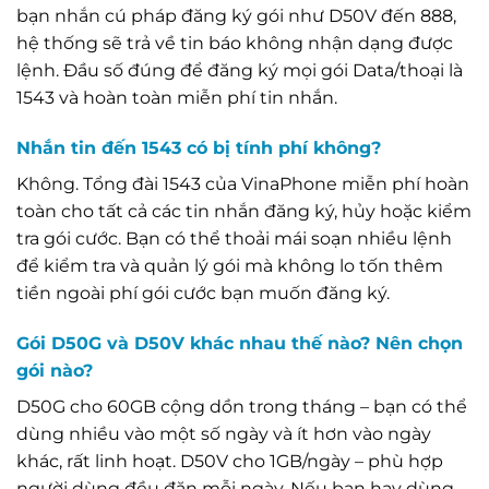
bạn nhắn cú pháp đăng ký gói như D50V đến 888,
hệ thống sẽ trả về tin báo không nhận dạng được
lệnh. Đầu số đúng để đăng ký mọi gói Data/thoại là
1543 và hoàn toàn miễn phí tin nhắn.
Nhắn tin đến 1543 có bị tính phí không?
Không. Tổng đài 1543 của VinaPhone miễn phí hoàn
toàn cho tất cả các tin nhắn đăng ký, hủy hoặc kiểm
tra gói cước. Bạn có thể thoải mái soạn nhiều lệnh
để kiểm tra và quản lý gói mà không lo tốn thêm
tiền ngoài phí gói cước bạn muốn đăng ký.
Gói D50G và D50V khác nhau thế nào? Nên chọn
gói nào?
D50G cho 60GB cộng dồn trong tháng – bạn có thể
dùng nhiều vào một số ngày và ít hơn vào ngày
khác, rất linh hoạt. D50V cho 1GB/ngày – phù hợp
người dùng đều đặn mỗi ngày. Nếu bạn hay dùng