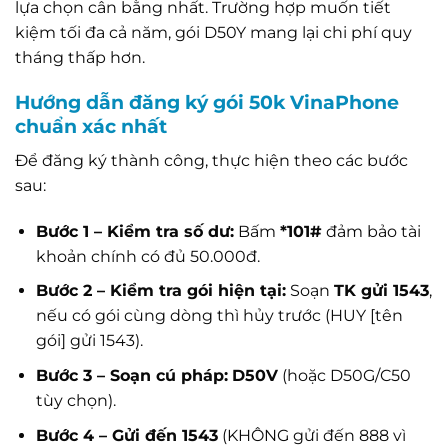
lựa chọn cân bằng nhất. Trường hợp muốn tiết
kiệm tối đa cả năm, gói D50Y mang lại chi phí quy
tháng thấp hơn.
Hướng dẫn đăng ký gói 50k VinaPhone
chuẩn xác nhất
Để đăng ký thành công, thực hiện theo các bước
sau:
Bước 1 – Kiểm tra số dư:
Bấm
*101#
đảm bảo tài
khoản chính có đủ 50.000đ.
Bước 2 – Kiểm tra gói hiện tại:
Soạn
TK gửi 1543
,
nếu có gói cùng dòng thì hủy trước (HUY [tên
gói] gửi 1543).
Bước 3 – Soạn cú pháp:
D50V
(hoặc D50G/C50
tùy chọn).
Bước 4 – Gửi đến 1543
(KHÔNG gửi đến 888 vì