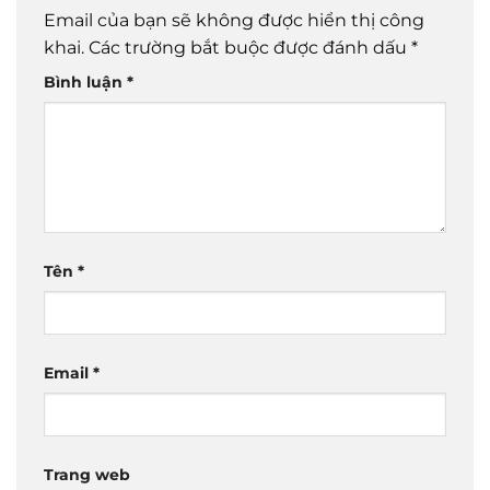
Email của bạn sẽ không được hiển thị công
khai.
Các trường bắt buộc được đánh dấu
*
Bình luận
*
Tên
*
Email
*
Trang web