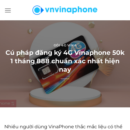
Chuyển
đến
nội
dung
GÓI 4G VINA
Cú pháp đăng ký 4G Vinaphone 50k
1 tháng 888 chuẩn xác nhất hiện
nay
Nhiều người dùng VinaPhone thắc mắc liệu có thể