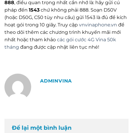
888
, điều quan trọng nhất cần nhớ là: hãy gửi cú
pháp đến
1543
chứ không phải 888. Soạn D50V
(hoặc D50G, C50 tùy nhu cầu) gửi 1543 là đủ để kích
hoạt gói trong 10 giây. Truy cập
vnvinaphone.vn
để
theo dõi thêm các chương trình khuyến mãi mới
nhất hoặc tham khảo
các gói cước 4G Vina 50k
tháng
đang được cập nhật liên tục nhé!
ADMINVINA
Để lại một bình luận