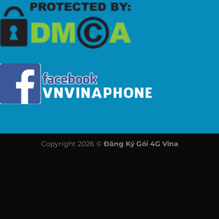
Copyright 2026 ©
Đăng Ký Gói 4G Vina