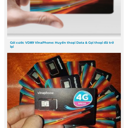
Gói cước VD89 VinaPhone: Huyền thoại Data & Gọi thoại đã trở
lại