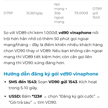
Nội
mạng +
D79P
D79P
3GB/ngày
30p
79.000đ
gửi
ngoại
1543
mạng
So với VD89 chỉ kém 1.000đ,
vd90 vinaphone
nổi
trội hơn hẳn nhờ có thêm 50 phút gọi ngoại
mạng/tháng – đây là điểm khiến nhiều khách hàng
chọn VD90 thay vì VD89. Nếu bạn không cần ngoại
mạng thì VD89 tiết kiệm hơn; còn cần gọi liên
mạng thì VD90 xứng đáng hơn.
Hướng dẫn đăng ký gói vd90 vinaphone
SMS đến 1543:
Soạn
VD90 gửi 1543
. Kích hoạt
trong 5-10 giây.
USSD:
Bấm
*123#
→ chọn “Đăng ký gói cước” →
“Gói trả sau” → tìm VD90.