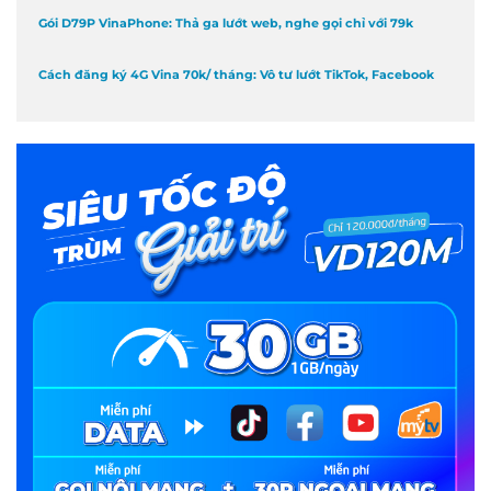
Gói D79P VinaPhone: Thả ga lướt web, nghe gọi chỉ với 79k
Cách đăng ký 4G Vina 70k/ tháng: Vô tư lướt TikTok, Facebook