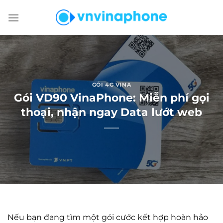
Chuyển
đến
nội
dung
GÓI 4G VINA
Gói VD90 VinaPhone: Miễn phí gọi
thoại, nhận ngay Data lướt web
Nếu bạn đang tìm một gói cước kết hợp hoàn hảo