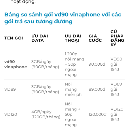
hoạt động.
Bảng so sánh gói vd90 vinaphone với các
gói trả sau tương đương
CÚ
ƯU ĐÃI
ƯU ĐÃI
GIÁ
PHÁP
TÊN GÓI
DATA
THOẠI
CƯỚC
ĐĂNG
KÝ
1.200p
nội mạng
VD90
vd90
3GB/ngày
+ 50p
90.000đ
gửi
vinaphone
(90GB/tháng)
ngoại
1543
mạng
Nội
VD89
3GB/ngày
VD89
mạng
89.000đ
gửi
(90GB/tháng)
miễn phí
1543
Nội
mạng +
VD120
4GB/ngày
VD120
50p
120.000đ
gửi
(120GB/tháng)
ngoại
1543
mạng