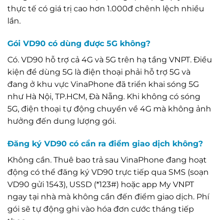
thực tế có giá trị cao hơn 1.000đ chênh lệch nhiều
lần.
Gói VD90 có dùng được 5G không?
Có. VD90 hỗ trợ cả 4G và 5G trên hạ tầng VNPT. Điều
kiện để dùng 5G là điện thoại phải hỗ trợ 5G và
đang ở khu vực VinaPhone đã triển khai sóng 5G
như Hà Nội, TP.HCM, Đà Nẵng. Khi không có sóng
5G, điện thoại tự động chuyển về 4G mà không ảnh
hưởng đến dung lượng gói.
Đăng ký VD90 có cần ra điểm giao dịch không?
Không cần. Thuê bao trả sau VinaPhone đang hoạt
động có thể đăng ký VD90 trực tiếp qua SMS (soạn
VD90 gửi 1543), USSD (*123#) hoặc app My VNPT
ngay tại nhà mà không cần đến điểm giao dịch. Phí
gói sẽ tự động ghi vào hóa đơn cước tháng tiếp