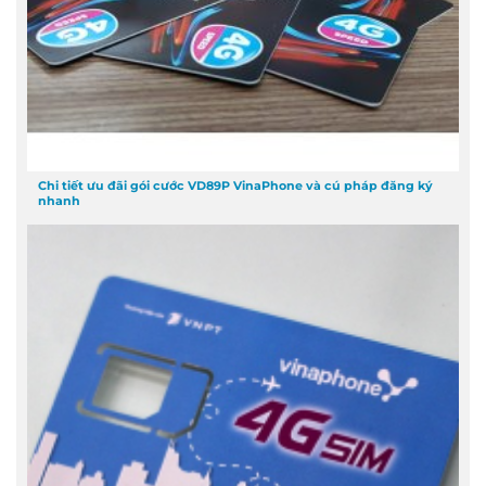
Chi tiết ưu đãi gói cước VD89P VinaPhone và cú pháp đăng ký
nhanh