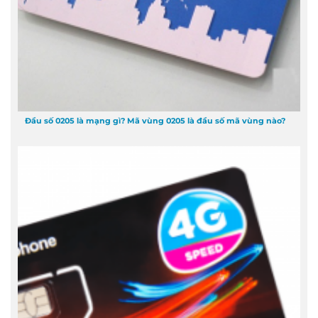
Đầu số 0205 là mạng gì? Mã vùng 0205 là đầu số mã vùng nào?