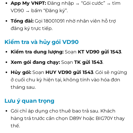
App My VNPT:
Đăng nhập → “Gói cước” → tìm
VD90 → bấm “Đăng ký”.
Tổng đài:
Gọi 18001091 nhờ nhân viên hỗ trợ
đăng ký trực tiếp.
Kiểm tra và hủy gói VD90
Kiểm tra dung lượng:
Soạn
KT VD90 gửi 1543
.
Xem gói đang chạy:
Soạn
TK gửi 1543
.
Hủy gói:
Soạn
HUY VD90 gửi 1543
. Gói sẽ ngừng
ở cuối chu kỳ hiện tại, không tính vào hóa đơn
tháng sau.
Lưu ý quan trọng
Gói chỉ áp dụng cho thuê bao trả sau. Khách
hàng trả trước cần chọn D89Y hoặc BIG70Y thay
thế.