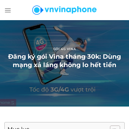
Chuyển
đến
nội
dung
GÓI 4G VINA
Đăng ký gói Vina tháng 30k: Dùng
mạng xả láng không lo hết tiền