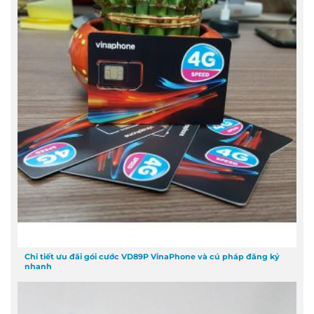
Chi tiết ưu đãi gói cước VD89P VinaPhone và cú pháp đăng ký
nhanh