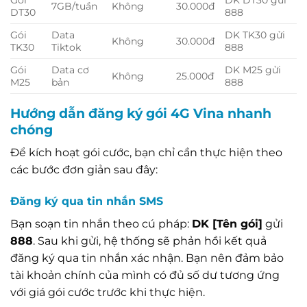
7GB/tuần
Không
30.000đ
DT30
888
Gói
Data
DK TK30 gửi
Không
30.000đ
TK30
Tiktok
888
Gói
Data cơ
DK M25 gửi
Không
25.000đ
M25
bản
888
Hướng dẫn đăng ký gói 4G Vina nhanh
chóng
Để kích hoạt gói cước, bạn chỉ cần thực hiện theo
các bước đơn giản sau đây:
Đăng ký qua tin nhắn SMS
Bạn soạn tin nhắn theo cú pháp:
DK [Tên gói]
gửi
888
. Sau khi gửi, hệ thống sẽ phản hồi kết quả
đăng ký qua tin nhắn xác nhận. Bạn nên đảm bảo
tài khoản chính của mình có đủ số dư tương ứng
với giá gói cước trước khi thực hiện.