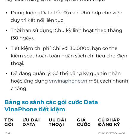
Dung lượng Data tốc độ cao: Phù hợp cho việc
duy trì kết nối liên tục.
Thời hạn sử dụng: Chu kỳ linh hoạt theo tháng
(30 ngày).
Tiết kiệm chi phí: Chỉ với 30.000đ, bạn có thể
kiểm soát hoàn toàn ngân sách chi tiêu cho điện
thoại.
Dễ dàng quản lý: Có thể đăng ký qua tin nhắn
hoặc ứng dụng
vnvinaphone.vn
một cách nhanh
chóng.
Bảng so sánh các gói cước Data
VinaPhone tiết kiệm
TÊN
ƯU ĐÃI
ƯU ĐÃI
GIÁ
CÚ PHÁP
GÓI
DATA
THOẠI
CƯỚC
ĐĂNG KÝ
Gói
DK DT30 gửi