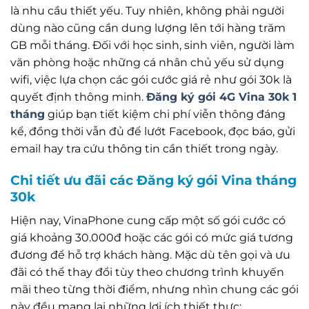
là nhu cầu thiết yếu. Tuy nhiên, không phải người
dùng nào cũng cần dung lượng lên tới hàng trăm
GB mỗi tháng. Đối với học sinh, sinh viên, người làm
văn phòng hoặc những cá nhân chủ yếu sử dụng
wifi, việc lựa chọn các gói cước giá rẻ như gói 30k là
quyết định thông minh.
Đăng ký gói 4G Vina 30k 1
tháng
giúp bạn tiết kiệm chi phí viễn thông đáng
kể, đồng thời vẫn đủ để lướt Facebook, đọc báo, gửi
email hay tra cứu thông tin cần thiết trong ngày.
Chi tiết ưu đãi các Đăng ký gói Vina tháng
30k
Hiện nay, VinaPhone cung cấp một số gói cước có
giá khoảng 30.000đ hoặc các gói có mức giá tương
đương để hỗ trợ khách hàng. Mặc dù tên gọi và ưu
đãi có thể thay đổi tùy theo chương trình khuyến
mãi theo từng thời điểm, nhưng nhìn chung các gói
này đều mang lại những lợi ích thiết thực: