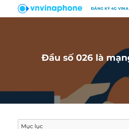
Chuyển
ĐĂNG KÝ 4G VINA
đến
nội
dung
Đầu số 026 là mạn
Mục lục