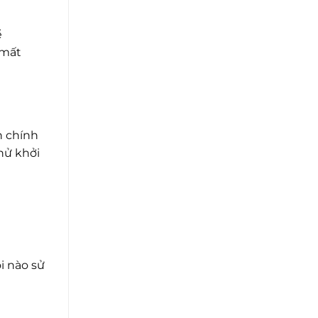
ể
 mất
n chính
thử khởi
i nào sử