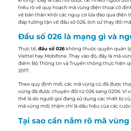
không? Đây là câu hỏi được rất nhiều người dùn
hiểu rõ về quy hoạch mã vùng điện thoại cố đị
vệ bản thân khỏi các nguy cơ lừa đảo qua điện th
đáp tường tận về đầu số 026, lịch sử thay đổi m
Đầu số 026 là mạng gì và n
Thực tế,
đầu số 026
không thuộc quyền quản lý
Viettel hay Mobifone. Thay vào đó, đây là mã vù
điểm Bộ Thông tin và Truyền thông thực hiện q
2017.
Theo quy định mới, các mã vùng cũ đã được tha
vùng đã được chuyển đổi từ 026 sang 0206. Vì vậ
thể là do người gọi đang sử dụng các thiết bị c
mã vùng mới, thậm chí là dấu hiệu của các cuộc
Tại sao cần nắm rõ mã vùng 