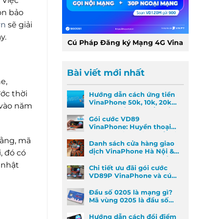
 Việc
òn bảo
vn
sẽ giải
y.
Cú Pháp Đăng ký Mạng 4G Vina
Bài viết mới nhất
e,
ớc thời
Hướng dẫn cách ứng tiền
VinaPhone 50k, 10k, 20k
 vào năm
nhanh nhất khi khẩn cấp
Gói cước VD89
VinaPhone: Huyền thoại
Data & Gọi thoại đã trở lại
Bằng, mã
Danh sách cửa hàng giao
dịch VinaPhone Hà Nội &
, đó có
Cách tìm VinaPhone gần
 nhật
đây
Chi tiết ưu đãi gói cước
VD89P VinaPhone và cú
pháp đăng ký nhanh
Đầu số 0205 là mạng gì?
Mã vùng 0205 là đầu số
mã vùng nào?
Hướng dẫn cách đổi điểm