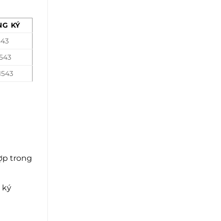
NG KÝ
543
1543
1543
ợp trong
 ký