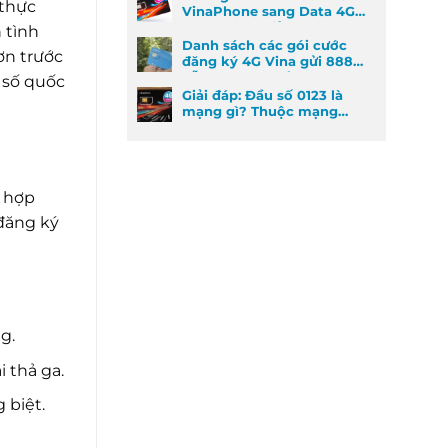
 thực
VinaPhone sang Data 4G
cực kỳ đơn giản
 tình
Danh sách các gói cước
ơn trước
đăng ký 4G Vina gửi 888
dễ đăng ký nhất
u số quốc
Giải đáp: Đầu số 0123 là
mạng gì? Thuộc mạng
nào và ý nghĩa phong
thủy
h hợp
 đăng ký
g.
 thả ga.
 biệt.