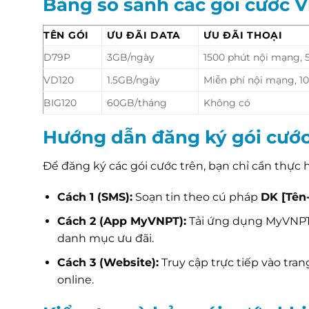
Bảng so sánh các gói cước 
TÊN GÓI
ƯU ĐÃI DATA
ƯU ĐÃI THOẠI
D79P
3GB/ngày
1500 phút nội mạng,
VD120
1.5GB/ngày
Miễn phí nội mạng, 1
BIG120
60GB/tháng
Không có
Hướng dẫn đăng ký gói cướ
Để đăng ký các gói cước trên, bạn chỉ cần thực 
Cách 1 (SMS):
Soạn tin theo cú pháp
DK [Tên-
Cách 2 (App MyVNPT):
Tải ứng dụng MyVNPT,
danh mục ưu đãi.
Cách 3 (Website):
Truy cập trực tiếp vào tra
online.