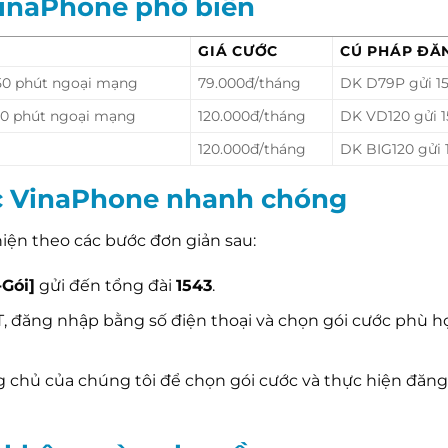
VinaPhone phổ biến
GIÁ CƯỚC
CÚ PHÁP ĐĂ
 50 phút ngoại mạng
79.000đ/tháng
DK D79P gửi 1
00 phút ngoại mạng
120.000đ/tháng
DK VD120 gửi 
120.000đ/tháng
DK BIG120 gửi 
c VinaPhone nhanh chóng
hiện theo các bước đơn giản sau:
Gói]
gửi đến tổng đài
1543
.
 đăng nhập bằng số điện thoại và chọn gói cước phù h
ng chủ của chúng tôi để chọn gói cước và thực hiện đăng