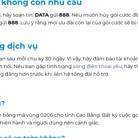
i không còn nhu cầu
 hãy soạn tin:
DATA
gửi
888
. Nếu muốn hủy gói cước đ
gửi
888
. Lưu ý rằng mọi ưu đãi còn lại của gói cước sẽ bị
g dịch vụ
ạn sau mỗi chu kỳ 30 ngày. Vì vậy, hãy đảm bảo tài khoả
t nối. Nếu bạn gặp tình trạng
sóng điện thoại yếu
, hãy 
 đãng hơn trước khi liên hệ tổng đài hỗ trợ.
g?
n bằng mã vùng 0206 cho tỉnh Cao Bằng. Bất kỳ cuộc gọ
hiện hành và người dùng nên cảnh giác.