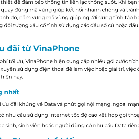
 thiết để đảm bảo thông tin liên lạc thông suốt. Khi bạn
iệc quay đúng mã vùng giúp kết nối nhanh chóng và tránh
ên cạnh đó, nắm vững mã vùng giúp người dùng tỉnh táo h
ững đối tượng xấu cố tình sử dụng các đầu số cũ hoặc đầ
ưu đãi từ VinaPhone
hi phí tối ưu, VinaPhone hiện cung cấp nhiều gói cước tíc
xuyên sử dụng điện thoại để làm việc hoặc giải trí, việc
 hiện nay.
g nhất
i ưu đãi khủng về Data và phút gọi nội mạng, ngoại mạn
 nhu cầu sử dụng Internet tốc độ cao kết hợp gọi thoại
 sinh, sinh viên hoặc người dùng có nhu cầu Data riêng