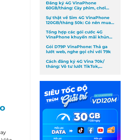
Đăng ký 4G VinaPhone
60GB/tháng: Cày phim, chơi
game không giới hạn
Sự thật về Sim 4G VinaPhone
120GB/tháng 50k: Có nên mua
không?
Tổng hợp các gói cước 4G
VinaPhone khuyến mãi khủng
nhất tháng
Gói D79P VinaPhone: Thả ga
lướt web, nghe gọi chỉ với 79k
Cách đăng ký 4G Vina 70k/
tháng: Vô tư lướt TikTok,
Facebook
ao
hay