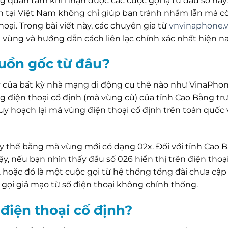
g quan tâm khi nhận được các cuộc gọi lạ từ đầu số này.
nh tại Việt Nam không chỉ giúp bạn tránh nhầm lẫn mà c
oại. Trong bài viết này, các chuyên gia từ
vnvinaphone.
ã vùng và hướng dẫn cách liên lạc chính xác nhất hiện na
guồn gốc từ đâu?
 của bất kỳ nhà mạng di động cụ thể nào như VinaPhon
ng điện thoại cố định (mã vùng cũ) của tỉnh Cao Bằng trư
uy hoạch lại mã vùng điện thoại cố định trên toàn quốc
y thế bằng mã vùng mới có dạng 02x. Đối với tỉnh Cao 
y, nếu bạn nhìn thấy đầu số 026 hiển thị trên điện thoại
ũ, hoặc đó là một cuộc gọi từ hệ thống tổng đài chưa cập
 gọi giả mạo từ số điện thoại không chính thống.
điện thoại cố định?