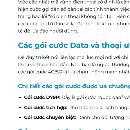
Việc cập nhật mã vùng điện thoại cố định là cần
hiện cuộc gọi đến số bàn tại các tỉnh thành, v
trạng báo lỗi “số điện thoại không tồn tại”. B
các cuộc gọi từ đầu số lạ, đặc biệt là khi có nh
tế để lừa đảo người dùng.
Các gói cước Data và thoại 
Để duy trì kết nối liên lạc mọi lúc mọi nơi với c
Data và thoại hấp dẫn. Nếu bạn là người thường 
các gói cước 4G/5G là lựa chọn thông minh nhất
Chi tiết các gói cước được ưa chuộn
Gói cước D79P:
Đây là gói cước “quốc dân” vớ
Gói cước tích hợp:
Phù hợp cho khách hàng có
Gói cước chuyên biệt:
Dành cho đối tượng học