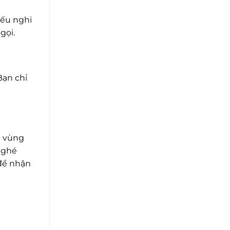
Nếu nghi
gọi.
Bạn chỉ
ã vùng
 ghé
 để nhận