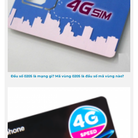
Đầu số 0205 là mạng gì? Mã vùng 0205 là đầu số mã vùng nào?