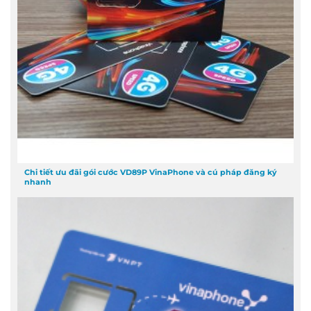
Chi tiết ưu đãi gói cước VD89P VinaPhone và cú pháp đăng ký
nhanh