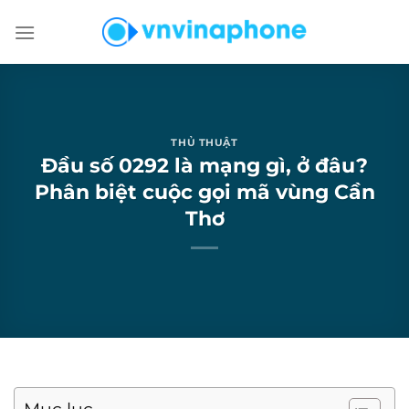
Chuyển
đến
nội
dung
THỦ THUẬT
Đầu số 0292 là mạng gì, ở đâu?
Phân biệt cuộc gọi mã vùng Cần
Thơ