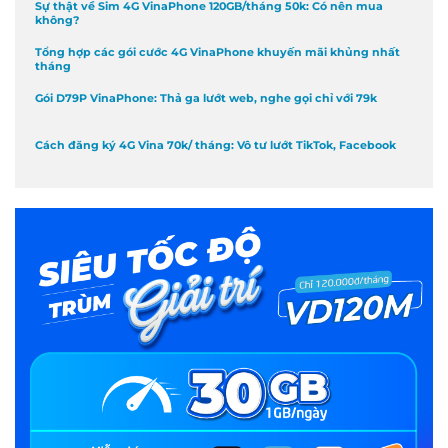
Sự thật về Sim 4G VinaPhone 120GB/tháng 50k: Có nên mua
không?
Tổng hợp các gói cước 4G VinaPhone khuyến mãi khủng nhất
tháng
Gói D79P VinaPhone: Thả ga lướt web, nghe gọi chỉ với 79k
Cách đăng ký 4G Vina 70k/ tháng: Vô tư lướt TikTok, Facebook