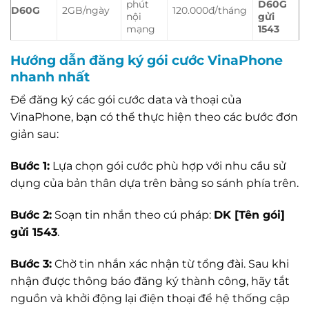
phút
D60G
D60G
2GB/ngày
120.000đ/tháng
nội
gửi
mạng
1543
Hướng dẫn đăng ký gói cước VinaPhone
nhanh nhất
Để đăng ký các gói cước data và thoại của
VinaPhone, bạn có thể thực hiện theo các bước đơn
giản sau:
Bước 1:
Lựa chọn gói cước phù hợp với nhu cầu sử
dụng của bản thân dựa trên bảng so sánh phía trên.
Bước 2:
Soạn tin nhắn theo cú pháp:
DK [Tên gói]
gửi 1543
.
Bước 3:
Chờ tin nhắn xác nhận từ tổng đài. Sau khi
nhận được thông báo đăng ký thành công, hãy tắt
nguồn và khởi động lại điện thoại để hệ thống cập