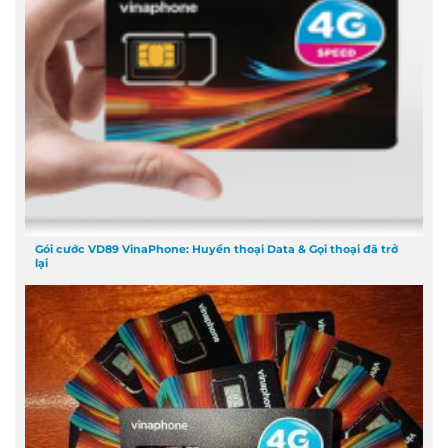
Gói cước VD89 VinaPhone: Huyền thoại Data & Gọi thoại đã trở
lại