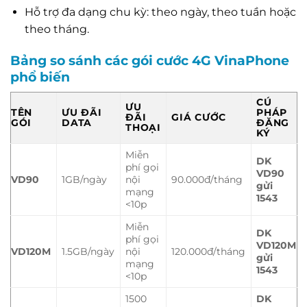
Hỗ trợ đa dạng chu kỳ: theo ngày, theo tuần hoặc
theo tháng.
Bảng so sánh các gói cước 4G VinaPhone
phổ biến
CÚ
ƯU
TÊN
ƯU ĐÃI
PHÁP
ĐÃI
GIÁ CƯỚC
GÓI
DATA
ĐĂNG
THOẠI
KÝ
Miễn
DK
phí gọi
VD90
VD90
1GB/ngày
nội
90.000đ/tháng
gửi
mạng
1543
<10p
Miễn
DK
phí gọi
VD120M
VD120M
1.5GB/ngày
nội
120.000đ/tháng
gửi
mạng
1543
<10p
1500
DK