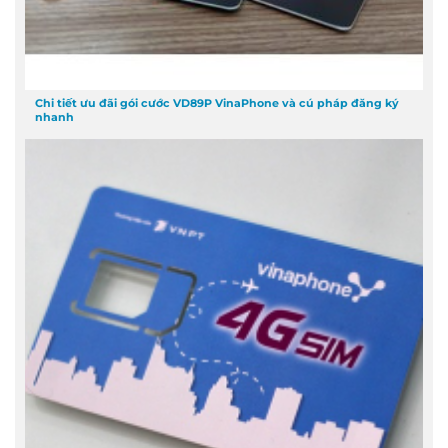
Chi tiết ưu đãi gói cước VD89P VinaPhone và cú pháp đăng ký
nhanh