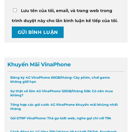
Lưu tên của tôi, email, và trang web trong
trình duyệt này cho lần bình luận kế tiếp của tôi.
Khuyến Mãi VinaPhone
Đăng ký 4G VinaPhone 60GB/tháng: Cày phim, chơi game
không giới hạn
Sự thật về Sim 4G VinaPhone 120GB/tháng 50k: Có nên mua
không?
Tổng hợp các gói cước 4G VinaPhone khuyến mãi khủng nhất
tháng
Gói D79P VinaPhone: Thả ga lướt web, nghe gọi chỉ với 79k
Cách đăng ký 4G Vina 70k/ tháng: Vô tư lướt TikTok, Facebook