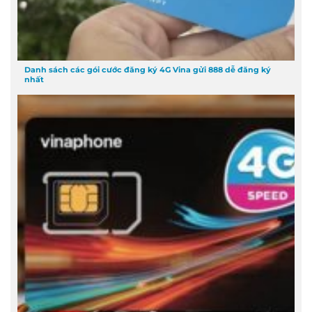
Danh sách các gói cước đăng ký 4G Vina gửi 888 dễ đăng ký
nhất