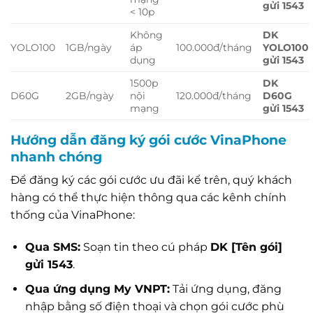
gửi 1543
< 10p
Không
DK
YOLO100
1GB/ngày
áp
100.000đ/tháng
YOLO100
dụng
gửi 1543
1500p
DK
D60G
2GB/ngày
nội
120.000đ/tháng
D60G
mạng
gửi 1543
Hướng dẫn đăng ký gói cước VinaPhone
nhanh chóng
Để đăng ký các gói cước ưu đãi kể trên, quý khách
hàng có thể thực hiện thông qua các kênh chính
thống của VinaPhone:
Qua SMS:
Soạn tin theo cú pháp
DK [Tên gói]
gửi 1543
.
Qua ứng dụng My VNPT:
Tải ứng dụng, đăng
nhập bằng số điện thoại và chọn gói cước phù