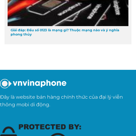
Giải đáp: Đầu số 0123 là mạng gì? Thuộc mạng nào và ý nghĩa
phong thủy
Đây là website bán hàng chính thức của đại lý viễn
thông mobi di động.