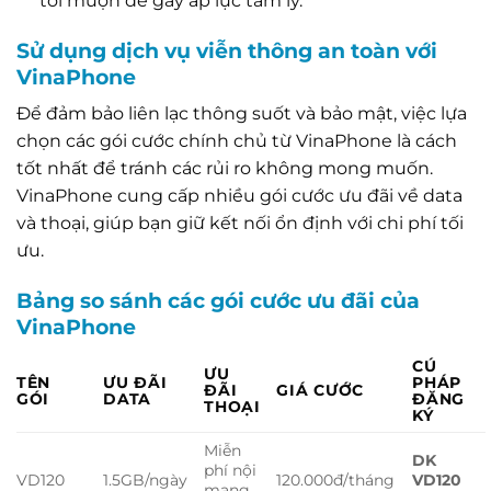
tối muộn để gây áp lực tâm lý.
Sử dụng dịch vụ viễn thông an toàn với
VinaPhone
Để đảm bảo liên lạc thông suốt và bảo mật, việc lựa
chọn các gói cước chính chủ từ VinaPhone là cách
tốt nhất để tránh các rủi ro không mong muốn.
VinaPhone cung cấp nhiều gói cước ưu đãi về data
và thoại, giúp bạn giữ kết nối ổn định với chi phí tối
ưu.
Bảng so sánh các gói cước ưu đãi của
VinaPhone
CÚ
ƯU
TÊN
ƯU ĐÃI
PHÁP
ĐÃI
GIÁ CƯỚC
GÓI
DATA
ĐĂNG
THOẠI
KÝ
Miễn
DK
phí nội
VD120
1.5GB/ngày
120.000đ/tháng
VD120
mạng