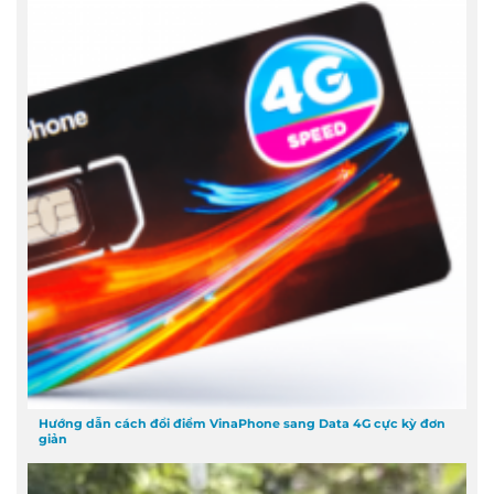
Hướng dẫn cách đổi điểm VinaPhone sang Data 4G cực kỳ đơn
giản