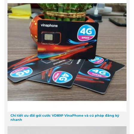
Chi tiết ưu đãi gói cước VD89P VinaPhone và cú pháp đăng ký
nhanh