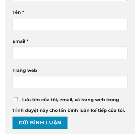
Tên
*
Email
*
Trang web
Lưu tên của tôi, email, và trang web trong
trình duyệt này cho lần bình luận kế tiếp của tôi.