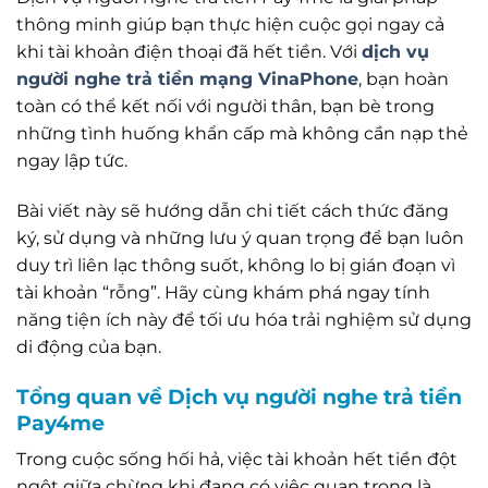
thông minh giúp bạn thực hiện cuộc gọi ngay cả
khi tài khoản điện thoại đã hết tiền. Với
dịch vụ
người nghe trả tiền mạng VinaPhone
, bạn hoàn
toàn có thể kết nối với người thân, bạn bè trong
những tình huống khẩn cấp mà không cần nạp thẻ
ngay lập tức.
Bài viết này sẽ hướng dẫn chi tiết cách thức đăng
ký, sử dụng và những lưu ý quan trọng để bạn luôn
duy trì liên lạc thông suốt, không lo bị gián đoạn vì
tài khoản “rỗng”. Hãy cùng khám phá ngay tính
năng tiện ích này để tối ưu hóa trải nghiệm sử dụng
di động của bạn.
Tổng quan về Dịch vụ người nghe trả tiền
Pay4me
Trong cuộc sống hối hả, việc tài khoản hết tiền đột
ngột giữa chừng khi đang có việc quan trọng là