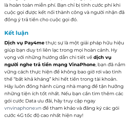
là hoàn toàn miễn phí. Bạn chỉ bị tính cước phí khi
cuộc gọi được kết nối thành công và người nhận đã
đồng ý trả tiền cho cuộc gọi đó.
Kết luận
Dịch vụ Pay4me
thực sự là một giải pháp hữu hiệu
giúp bạn duy trì liên lạc trong mọi hoàn cảnh. Hy
vọng với những hướng dẫn chi tiết về
dịch vụ
người nghe trả tiền mạng VinaPhone
, bạn đã nắm
vững cách thực hiện để không bao giờ rơi vào tình
thế “bất khả kháng” khi hết tiền trong tài khoản.
Hãy luôn đồng hành cùng nhà mạng để tận hưởng
những tiện ích tốt nhất. Nếu bạn cần tìm thêm các
gói cước Data ưu đãi, hãy truy cập ngay
vnvinaphone.vn
để tham khảo và đăng ký các gói
cước 4G tốc độ cao nhất hiện nay!