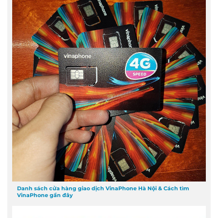
Danh sách cửa hàng giao dịch VinaPhone Hà Nội & Cách tìm
VinaPhone gần đây