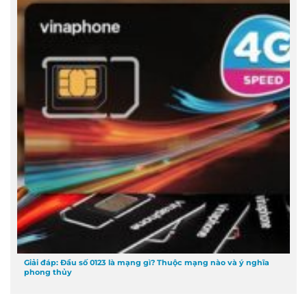
Giải đáp: Đầu số 0123 là mạng gì? Thuộc mạng nào và ý nghĩa
phong thủy