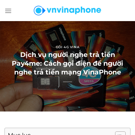
Chuyển
đến
nội
dung
GÓI 4G VINA
Dịch vụ người nghe trả tiền
Pay4me: Cách gọi điện để người
nghe trả tiền mạng VinaPhone