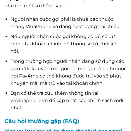
ghi nhớ một số điểm sau:
Người nhận cuộc gọi phải là thuê bao thuộc
mạng VinaPhone và đang hoạt động hai chiều.
Nếu người nhận cuộc gọi không có đủ số dư
trong tài khoản chính, hệ thống sẽ từ chối kết
nối.
Trong trường hợp người nhận đang sử dụng các
gói cước khuyến mãi gọi nội mạng, cước phí cuộc
gọi Pay4me có thể không được trừ vào số phút
khuyến mãi mà trừ vào tài khoản chính.
Bạn có thể tra cứu thêm thông tin tại
vnvinaphone.vn
để cập nhật các chính sách mới
nhất.
Câu hỏi thường gặp (FAQ)