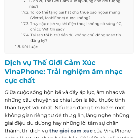
Dịch vụ Thế Giới Cảm Xúc áp dụng cho đối tượng
nào?
Tôi có thể tặng bài hát cho thuê bao ngoại mạng
(Viettel, MobiFone) được không?
Truy cập dịch vụ khi điện thoại không có sóng 4G,
chỉ có Wifi thì sao?
Tại sao tôi bị trừ tiền dù không chủ động soạn tin
đăng ký?
Kết luận
Dịch vụ Thế Giới Cảm Xúc
VinaPhone: Trải nghiệm âm nhạc
cực chất
Giữa cuộc sống bộn bề và đầy áp lực, âm nhạc và
những câu chuyện sẻ chia luôn là liều thuốc tinh
thần tuyệt vời nhất. Nếu bạn đang tìm kiếm một
không gian riêng tư để thư giãn, lắng nghe những
giai điệu du dương hay những lời tâm sự chân
thành, thì dịch vụ
the gioi cam xuc
của VinaPhone