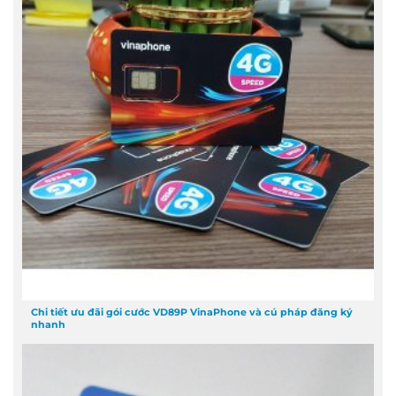
Chi tiết ưu đãi gói cước VD89P VinaPhone và cú pháp đăng ký
nhanh