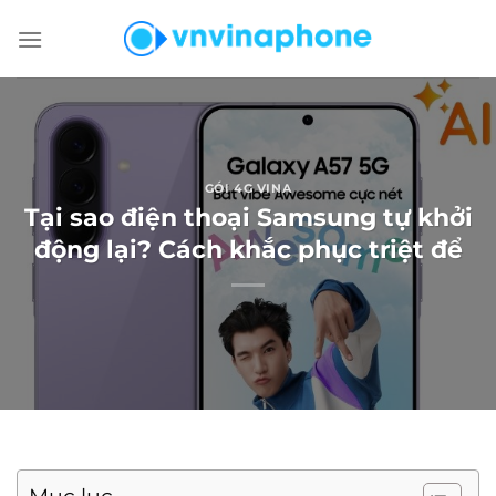
Chuyển
đến
nội
dung
GÓI 4G VINA
Tại sao điện thoại Samsung tự khởi
động lại? Cách khắc phục triệt để