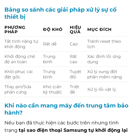
Bảng so sánh các giải pháp xử lý sự cố
thiết bị
PHƯƠNG
HIỆU
ĐỘ KHÓ
MỤC ĐÍCH
PHÁP
QUẢ
Tắt tính năng tự
Tránh reset theo
Rất dễ
Cao
khởi động
lịch
Khởi động chế
Trung
Rất
Xác định lỗi ứng
độ an toàn
bình
cao
dụng
Khôi phục cài
Trung
Tuyệt
Xử lý xung đột
đặt gốc
bình
đối
phần mềm nặng
Thay pin/Sửa
Khó (cần
Triệt
Xử lý lỗi vật lý
phần cứng
kỹ thuật)
để
Khi nào cần mang máy đến trung tâm bảo
hành?
Nếu bạn đã thực hiện các bước trên nhưng tình
trạng
tại sao điện thoại Samsung tự khởi động lại