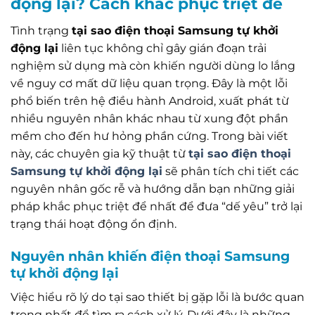
động lại? Cách khắc phục triệt để
Tình trạng
tại sao điện thoại Samsung tự khởi
động lại
liên tục không chỉ gây gián đoạn trải
nghiệm sử dụng mà còn khiến người dùng lo lắng
về nguy cơ mất dữ liệu quan trọng. Đây là một lỗi
phổ biến trên hệ điều hành Android, xuất phát từ
nhiều nguyên nhân khác nhau từ xung đột phần
mềm cho đến hư hỏng phần cứng. Trong bài viết
này, các chuyên gia kỹ thuật từ
tại sao điện thoại
Samsung tự khởi động lại
sẽ phân tích chi tiết các
nguyên nhân gốc rễ và hướng dẫn bạn những giải
pháp khắc phục triệt để nhất để đưa “dế yêu” trở lại
trạng thái hoạt động ổn định.
Nguyên nhân khiến điện thoại Samsung
tự khởi động lại
Việc hiểu rõ lý do tại sao thiết bị gặp lỗi là bước quan
trọng nhất để tìm ra cách xử lý. Dưới đây là những