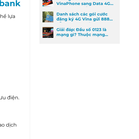
mbank
VinaPhone sang Data 4G
cực kỳ đơn giản
Danh sách các gói cước
hể lựa
đăng ký 4G Vina gửi 888
dễ đăng ký nhất
Giải đáp: Đầu số 0123 là
mạng gì? Thuộc mạng
nào và ý nghĩa phong
thủy
ưu điện.
ao dịch