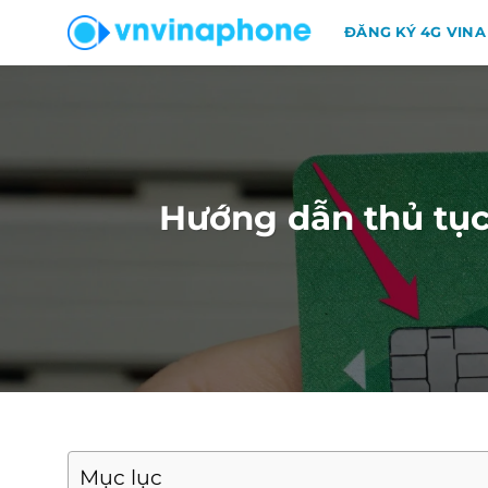
Chuyển
ĐĂNG KÝ 4G VINA
đến
nội
dung
Hướng dẫn thủ tục
Mục lục