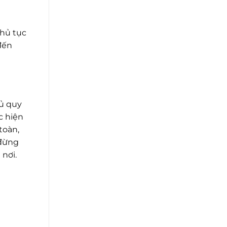
thủ tục
đến
hủ quy
c hiện
toàn,
 đừng
 nơi.