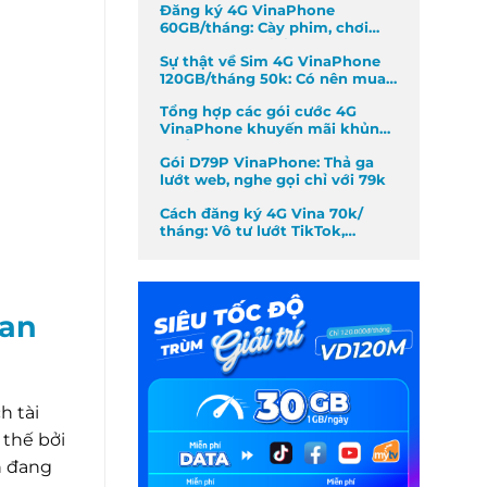
Đăng ký 4G VinaPhone
60GB/tháng: Cày phim, chơi
game không giới hạn
Sự thật về Sim 4G VinaPhone
120GB/tháng 50k: Có nên mua
không?
Tổng hợp các gói cước 4G
VinaPhone khuyến mãi khủng
nhất tháng
Gói D79P VinaPhone: Thả ga
lướt web, nghe gọi chỉ với 79k
Cách đăng ký 4G Vina 70k/
tháng: Vô tư lướt TikTok,
Facebook
 an
h tài
 thế bởi
n đang