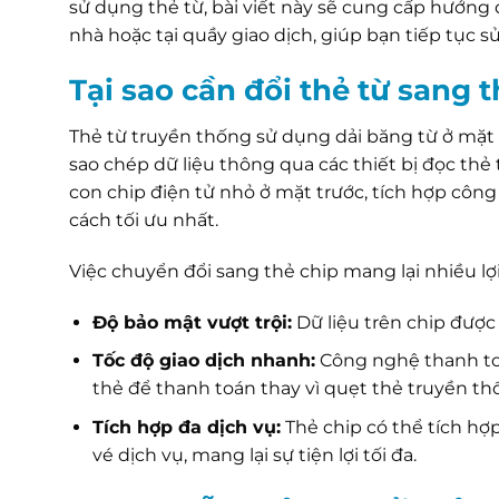
sử dụng thẻ từ, bài viết này sẽ cung cấp hướng 
nhà hoặc tại quầy giao dịch, giúp bạn tiếp tục
Tại sao cần đổi thẻ từ sang
Thẻ từ truyền thống sử dụng dải băng từ ở mặt s
sao chép dữ liệu thông qua các thiết bị đọc thẻ
con chip điện tử nhỏ ở mặt trước, tích hợp côn
cách tối ưu nhất.
Việc chuyển đổi sang thẻ chip mang lại nhiều lợi 
Độ bảo mật vượt trội:
Dữ liệu trên chip được
Tốc độ giao dịch nhanh:
Công nghệ thanh toá
thẻ để thanh toán thay vì quẹt thẻ truyền th
Tích hợp đa dịch vụ:
Thẻ chip có thể tích h
vé dịch vụ, mang lại sự tiện lợi tối đa.