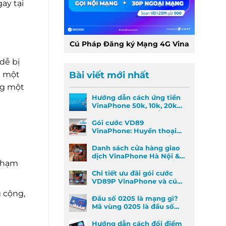
ay tại
Cú Pháp Đăng ký Mạng 4G Vina
dễ bị
ị một
Bài viết mới nhất
ng một
Hướng dẫn cách ứng tiền
VinaPhone 50k, 10k, 20k
nhanh nhất khi khẩn cấp
Gói cước VD89
VinaPhone: Huyền thoại
Data & Gọi thoại đã trở lại
Danh sách cửa hàng giao
dịch VinaPhone Hà Nội &
 chạm
Cách tìm VinaPhone gần
đây
Chi tiết ưu đãi gói cước
VD89P VinaPhone và cú
pháp đăng ký nhanh
 cộng,
Đầu số 0205 là mạng gì?
Mã vùng 0205 là đầu số
mã vùng nào?
Hướng dẫn cách đổi điểm