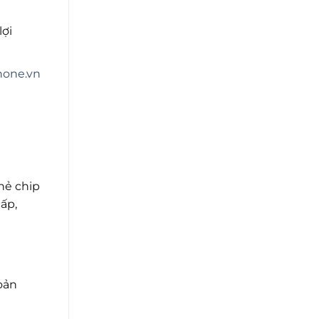
lợi
hone.vn
hẻ chip
ấp,
oản