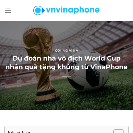
Chuyển
đến
nội
dung
GÓI 4G VINA
Dự đoán nhà vô địch World Cup
nhận quà tặng khủng từ VinaPhone