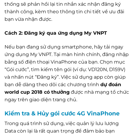
thống sẽ phản hồi lại tin nhắn xác nhận đăng ký
thành công, kèm theo thông tin chi tiết về ưu đãi
bạn vừa nhận được.
Cách 2: Đăng ký qua ứng dụng My VNPT
Nếu bạn đang sử dụng smartphone, hãy tải ngay
ứng dụng My VNPT. Tại màn hình chính, đăng nhập
bằng số điện thoại VinaPhone của bạn. Chọn mục
“Gói cước”, tìm kiếm tên gói (ví dụ: VD120N, D159V)
và nhấn nút “Đăng ký”. Việc sử dụng app còn giúp
bạn dễ dàng theo dõi các chương trình
dự đoán
world cup 2018 có thưởng
được nhà mạng tổ chức
ngay trên giao diện trang chủ.
Kiểm tra & Hủy gói cước 4G VinaPhone
Trong quá trình sử dụng, việc quản lý lưu lượng
Data còn lại là rất quan trọng để đảm bảo bạn