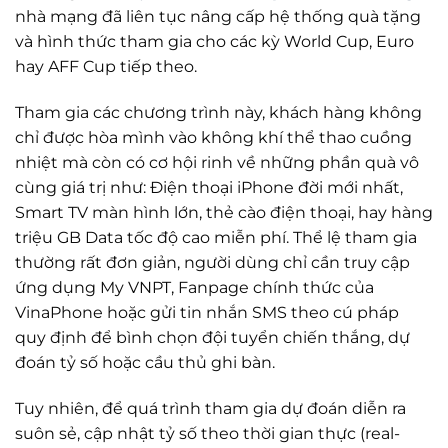
nhà mạng đã liên tục nâng cấp hệ thống quà tặng
và hình thức tham gia cho các kỳ World Cup, Euro
hay AFF Cup tiếp theo.
Tham gia các chương trình này, khách hàng không
chỉ được hòa mình vào không khí thể thao cuồng
nhiệt mà còn có cơ hội rinh về những phần quà vô
cùng giá trị như: Điện thoại iPhone đời mới nhất,
Smart TV màn hình lớn, thẻ cào điện thoại, hay hàng
triệu GB Data tốc độ cao miễn phí. Thể lệ tham gia
thường rất đơn giản, người dùng chỉ cần truy cập
ứng dụng My VNPT, Fanpage chính thức của
VinaPhone hoặc gửi tin nhắn SMS theo cú pháp
quy định để bình chọn đội tuyển chiến thắng, dự
đoán tỷ số hoặc cầu thủ ghi bàn.
Tuy nhiên, để quá trình tham gia dự đoán diễn ra
suôn sẻ, cập nhật tỷ số theo thời gian thực (real-