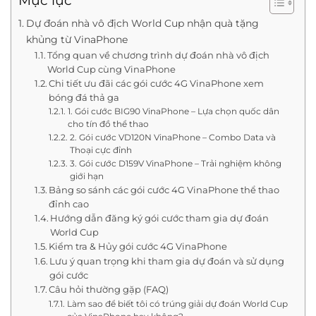
Mục lục
Dự đoán nhà vô địch World Cup nhận quà tặng
khủng từ VinaPhone
Tổng quan về chương trình dự đoán nhà vô địch
World Cup cùng VinaPhone
Chi tiết ưu đãi các gói cước 4G VinaPhone xem
bóng đá thả ga
1. Gói cước BIG90 VinaPhone – Lựa chọn quốc dân
cho tín đồ thể thao
2. Gói cước VD120N VinaPhone – Combo Data và
Thoại cực đỉnh
3. Gói cước D159V VinaPhone – Trải nghiệm không
giới hạn
Bảng so sánh các gói cước 4G VinaPhone thể thao
đỉnh cao
Hướng dẫn đăng ký gói cước tham gia dự đoán
World Cup
Kiểm tra & Hủy gói cước 4G VinaPhone
Lưu ý quan trọng khi tham gia dự đoán và sử dụng
gói cước
Câu hỏi thường gặp (FAQ)
Làm sao để biết tôi có trúng giải dự đoán World Cup