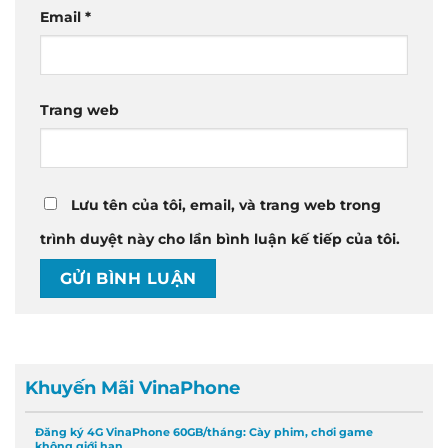
Email
*
Trang web
Lưu tên của tôi, email, và trang web trong
trình duyệt này cho lần bình luận kế tiếp của tôi.
Khuyến Mãi VinaPhone
Đăng ký 4G VinaPhone 60GB/tháng: Cày phim, chơi game
không giới hạn