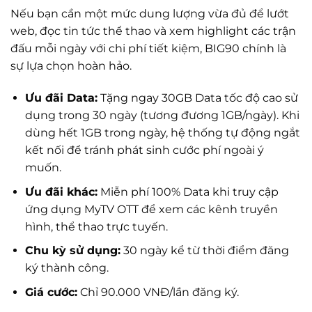
Nếu bạn cần một mức dung lượng vừa đủ để lướt
web, đọc tin tức thể thao và xem highlight các trận
đấu mỗi ngày với chi phí tiết kiệm, BIG90 chính là
sự lựa chọn hoàn hảo.
Ưu đãi Data:
Tặng ngay 30GB Data tốc độ cao sử
dụng trong 30 ngày (tương đương 1GB/ngày). Khi
dùng hết 1GB trong ngày, hệ thống tự động ngắt
kết nối để tránh phát sinh cước phí ngoài ý
muốn.
Ưu đãi khác:
Miễn phí 100% Data khi truy cập
ứng dụng MyTV OTT để xem các kênh truyền
hình, thể thao trực tuyến.
Chu kỳ sử dụng:
30 ngày kể từ thời điểm đăng
ký thành công.
Giá cước:
Chỉ 90.000 VNĐ/lần đăng ký.