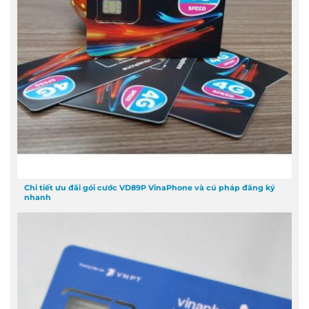
Chi tiết ưu đãi gói cước VD89P VinaPhone và cú pháp đăng ký
nhanh