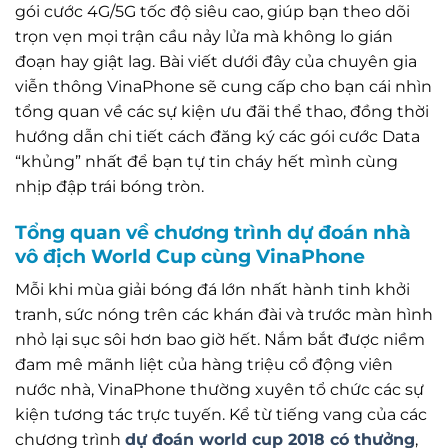
gói cước 4G/5G tốc độ siêu cao, giúp bạn theo dõi
trọn vẹn mọi trận cầu nảy lửa mà không lo gián
đoạn hay giật lag. Bài viết dưới đây của chuyên gia
viễn thông VinaPhone sẽ cung cấp cho bạn cái nhìn
tổng quan về các sự kiện ưu đãi thể thao, đồng thời
hướng dẫn chi tiết cách đăng ký các gói cước Data
“khủng” nhất để bạn tự tin cháy hết mình cùng
nhịp đập trái bóng tròn.
Tổng quan về chương trình dự đoán nhà
vô địch World Cup cùng VinaPhone
Mỗi khi mùa giải bóng đá lớn nhất hành tinh khởi
tranh, sức nóng trên các khán đài và trước màn hình
nhỏ lại sục sôi hơn bao giờ hết. Nắm bắt được niềm
đam mê mãnh liệt của hàng triệu cổ động viên
nước nhà, VinaPhone thường xuyên tổ chức các sự
kiện tương tác trực tuyến. Kể từ tiếng vang của các
chương trình
dự đoán world cup 2018 có thưởng
,