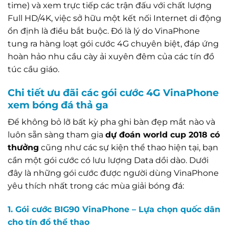
time) và xem trực tiếp các trận đấu với chất lượng
Full HD/4K, việc sở hữu một kết nối Internet di động
ổn định là điều bắt buộc. Đó là lý do VinaPhone
tung ra hàng loạt gói cước 4G chuyên biệt, đáp ứng
hoàn hảo nhu cầu cày ải xuyên đêm của các tín đồ
túc cầu giáo.
Chi tiết ưu đãi các gói cước 4G VinaPhone
xem bóng đá thả ga
Để không bỏ lỡ bất kỳ pha ghi bàn đẹp mắt nào và
luôn sẵn sàng tham gia
dự đoán world cup 2018 có
thưởng
cũng như các sự kiện thể thao hiện tại, bạn
cần một gói cước có lưu lượng Data dồi dào. Dưới
đây là những gói cước được người dùng VinaPhone
yêu thích nhất trong các mùa giải bóng đá:
1. Gói cước BIG90 VinaPhone – Lựa chọn quốc dân
cho tín đồ thể thao