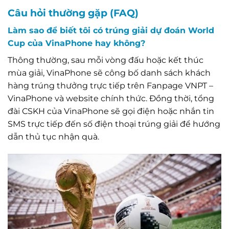
Câu hỏi thường gặp (FAQ)
Làm sao để biết tôi có trúng giải dự đoán World
Cup của VinaPhone hay không?
Thông thường, sau mỗi vòng đấu hoặc kết thúc
mùa giải, VinaPhone sẽ công bố danh sách khách
hàng trúng thưởng trực tiếp trên Fanpage VNPT –
VinaPhone và website chính thức. Đồng thời, tổng
đài CSKH của VinaPhone sẽ gọi điện hoặc nhắn tin
SMS trực tiếp đến số điện thoại trúng giải để hướng
dẫn thủ tục nhận quà.