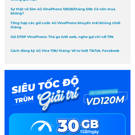
Sự thật về Sim 4G VinaPhone 120GB/tháng 50k: Có nên mua
không?
Tổng hợp các gói cước 4G VinaPhone khuyến mãi khủng nhất
tháng
Gói D79P VinaPhone: Thả ga lướt web, nghe gọi chỉ với 79k
Cách đăng ký 4G Vina 70k/ tháng: Vô tư lướt TikTok, Facebook