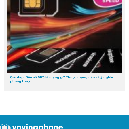
Giải đáp: Đầu số 0123 là mạng gì? Thuộc mạng nào và ý nghĩa
phong thủy