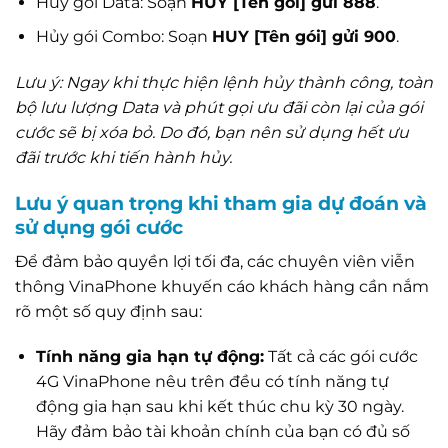
Hủy gói Data: Soạn
HUY [Tên gói] gửi 888
.
Hủy gói Combo: Soạn
HUY [Tên gói] gửi 900
.
Lưu ý: Ngay khi thực hiện lệnh hủy thành công, toàn
bộ lưu lượng Data và phút gọi ưu đãi còn lại của gói
cước sẽ bị xóa bỏ. Do đó, bạn nên sử dụng hết ưu
đãi trước khi tiến hành hủy.
Lưu ý quan trọng khi tham gia dự đoán và
sử dụng gói cước
Để đảm bảo quyền lợi tối đa, các chuyên viên viễn
thông VinaPhone khuyến cáo khách hàng cần nắm
rõ một số quy định sau:
Tính năng gia hạn tự động:
Tất cả các gói cước
4G VinaPhone nêu trên đều có tính năng tự
động gia hạn sau khi kết thúc chu kỳ 30 ngày.
Hãy đảm bảo tài khoản chính của bạn có đủ số