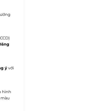
hướng
CCCD)
Đăng
g ý
với
n hình
g màu