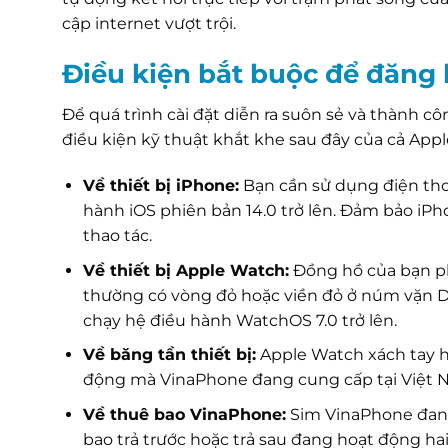
cập internet vượt trội.
Điều kiện bắt buộc để đăng
Để quá trình cài đặt diễn ra suôn sẻ và thành c
điều kiện kỹ thuật khắt khe sau đây của cả Ap
Về thiết bị iPhone:
Bạn cần sử dụng điện thoạ
hành iOS phiên bản 14.0 trở lên. Đảm bảo iPh
thao tác.
Về thiết bị Apple Watch:
Đồng hồ của bạn phả
thường có vòng đỏ hoặc viền đỏ ở núm vặn Di
chạy hệ điều hành WatchOS 7.0 trở lên.
Về băng tần thiết bị:
Apple Watch xách tay h
động mà VinaPhone đang cung cấp tại Việt N
Về thuê bao VinaPhone:
Sim VinaPhone đang l
bao trả trước hoặc trả sau đang hoạt động ha