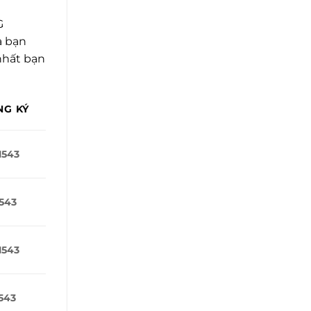
G
a bạn
 nhất bạn
NG KÝ
1543
543
1543
543