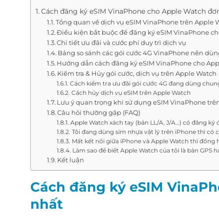
Cách đăng ký eSIM VinaPhone cho Apple Watch đơn
Tổng quan về dịch vụ eSIM VinaPhone trên Apple 
Điều kiện bắt buộc để đăng ký eSIM VinaPhone c
Chi tiết ưu đãi và cước phí duy trì dịch vụ
Bảng so sánh các gói cước 4G VinaPhone nên dù
Hướng dẫn cách đăng ký eSIM VinaPhone cho App
Kiểm tra & Hủy gói cước, dịch vụ trên Apple Watch
Cách kiểm tra ưu đãi gói cước 4G đang dùng chun
Cách hủy dịch vụ eSIM trên Apple Watch
Lưu ý quan trọng khi sử dụng eSIM VinaPhone tr
Câu hỏi thường gặp (FAQ)
Apple Watch xách tay (bản LL/A, J/A…) có đăng k
Tôi đang dùng sim nhựa vật lý trên iPhone thì có
Mất kết nối giữa iPhone và Apple Watch thì đồng
Làm sao để biết Apple Watch của tôi là bản GPS ha
Kết luận
Cách đăng ký eSIM VinaPh
nhất