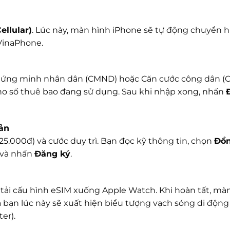
ellular)
. Lúc này, màn hình iPhone sẽ tự động chuyển 
VinaPhone.
hứng minh nhân dân (CMND) hoặc Căn cước công dân (
ho số thuê bao đang sử dụng. Sau khi nhập xong, nhấn
oản
 (25.000đ) và cước duy trì. Bạn đọc kỹ thông tin, chọn
Đồn
 và nhấn
Đăng ký
.
tải cấu hình eSIM xuống Apple Watch. Khi hoàn tất, mà
 bạn lúc này sẽ xuất hiện biểu tượng vạch sóng di độn
er).