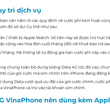
uy trì dịch vụ
, bạn cần nắm rõ các quy định về cước phí kích hoạt cũ
uôn đủ số dư. Cụ thể như sau:
ần / thiết bị Apple Watch. Số tiền này sẽ được trừ trực t
oặc cộng vào hóa đơn cuối tháng (đối với thuê bao trả sau
 tháng. Hệ thống sẽ tự động gia hạn cước phí này vào 
ng chung toàn bộ dung lượng Data 4G tốc độ cao, chu
MS của gói cước mà sim chính trên iPhone đang đăng k
 dụng Data vượt quá ưu đãi của gói cước chính, cước p
a VinaPhone và trừ vào tài khoản sim chính.
 4G VinaPhone nên dùng kèm App