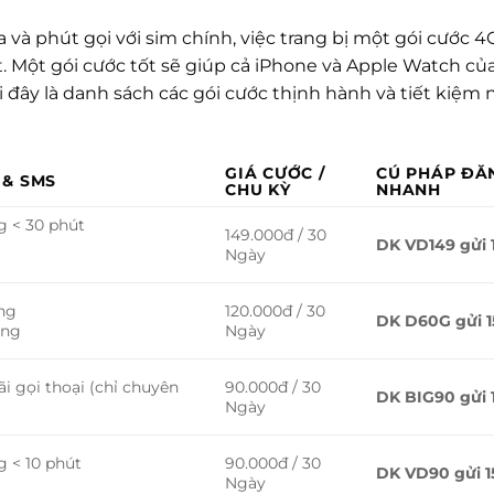
à phút gọi với sim chính, việc trang bị một gói cước 4
t. Một gói cước tốt sẽ giúp cả iPhone và Apple Watch củ
i đây là danh sách các gói cước thịnh hành và tiết kiệm
GIÁ CƯỚC /
CÚ PHÁP ĐĂ
 & SMS
CHU KỲ
NHANH
g < 30 phút
149.000đ / 30
g
DK VD149 gửi 
Ngày
ạng
120.000đ / 30
DK D60G gửi 1
ạng
Ngày
 gọi thoại (chỉ chuyên
90.000đ / 30
DK BIG90 gửi 
Ngày
g < 10 phút
90.000đ / 30
DK VD90 gửi 1
Ngày