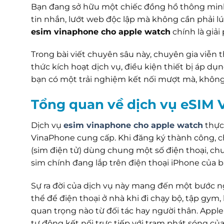
Bạn đang sở hữu một chiếc đồng hồ thông minh
tin nhắn, lướt web độc lập mà không cần phải l
esim vinaphone cho apple watch
chính là giải
Trong bài viết chuyên sâu này, chuyên gia viễn
thức kích hoạt dịch vụ, điều kiện thiết bị áp dụ
bạn có một trải nghiệm kết nối mượt mà, không
Tổng quan về dịch vụ eSIM 
Dịch vụ
esim vinaphone cho apple watch
thực
VinaPhone cung cấp. Khi đăng ký thành công, c
(sim điện tử) dùng chung một số điện thoại, chu
sim chính đang lắp trên điện thoại iPhone của b
Sự ra đời của dịch vụ này mang đến một bước ng
thể để điện thoại ở nhà khi đi chạy bộ, tập gym, 
quan trọng nào từ đối tác hay người thân. Apple
tự động kết nối trực tiếp với trạm phát sóng củ