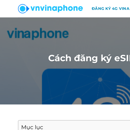
Chuyển
ĐĂNG KÝ 4G VINA
đến
nội
dung
Cách đăng ký eS
Mục lục