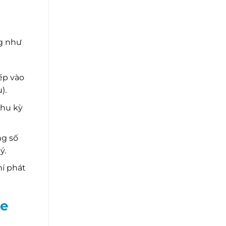
ng như
iếp vào
).
chu kỳ
ng số
ý.
hí phát
le