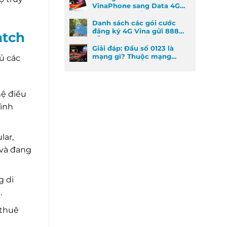
VinaPhone sang Data 4G
cực kỳ đơn giản
Danh sách các gói cước
đăng ký 4G Vina gửi 888
atch
dễ đăng ký nhất
Giải đáp: Đầu số 0123 là
mạng gì? Thuộc mạng
ủ các
nào và ý nghĩa phong
thủy
hệ điều
rình
lar,
 và đang
g di
.
 thuê