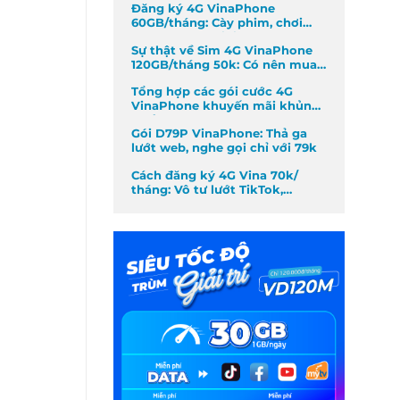
Đăng ký 4G VinaPhone
60GB/tháng: Cày phim, chơi
game không giới hạn
Sự thật về Sim 4G VinaPhone
120GB/tháng 50k: Có nên mua
không?
Tổng hợp các gói cước 4G
VinaPhone khuyến mãi khủng
nhất tháng
Gói D79P VinaPhone: Thả ga
lướt web, nghe gọi chỉ với 79k
Cách đăng ký 4G Vina 70k/
tháng: Vô tư lướt TikTok,
Facebook