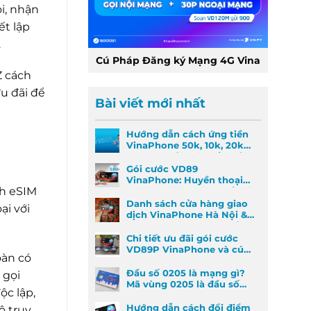
i, nhận
ết lập
.
Cú Pháp Đăng ký Mạng 4G Vina
Z cách
ưu đãi để
Bài viết mới nhất
Hướng dẫn cách ứng tiền
VinaPhone 50k, 10k, 20k
nhanh nhất khi khẩn cấp
Gói cước VD89
VinaPhone: Huyền thoại
nh eSIM
Data & Gọi thoại đã trở lại
Danh sách cửa hàng giao
ại với
dịch VinaPhone Hà Nội &
Cách tìm VinaPhone gần
đây
Chi tiết ưu đãi gói cước
VD89P VinaPhone và cú
oàn có
pháp đăng ký nhanh
Đầu số 0205 là mạng gì?
 gọi
Mã vùng 0205 là đầu số
ộc lập,
mã vùng nào?
Hướng dẫn cách đổi điểm
ộ truy