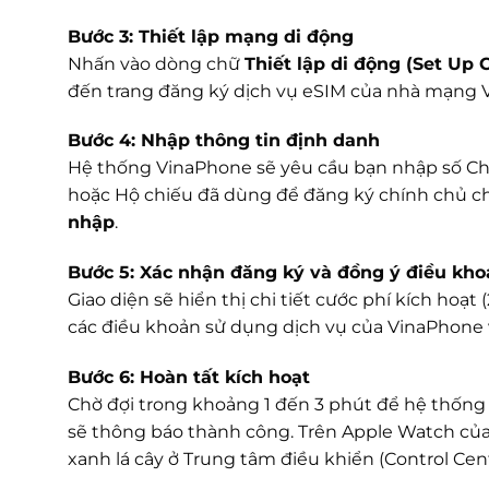
Bước 3: Thiết lập mạng di động
Nhấn vào dòng chữ
Thiết lập di động (Set Up C
đến trang đăng ký dịch vụ eSIM của nhà mạng 
Bước 4: Nhập thông tin định danh
Hệ thống VinaPhone sẽ yêu cầu bạn nhập số C
hoặc Hộ chiếu đã dùng để đăng ký chính chủ c
nhập
.
Bước 5: Xác nhận đăng ký và đồng ý điều kh
Giao diện sẽ hiển thị chi tiết cước phí kích hoạt
các điều khoản sử dụng dịch vụ của VinaPhone
Bước 6: Hoàn tất kích hoạt
Chờ đợi trong khoảng 1 đến 3 phút để hệ thống 
sẽ thông báo thành công. Trên Apple Watch của
xanh lá cây ở Trung tâm điều khiển (Control Cent