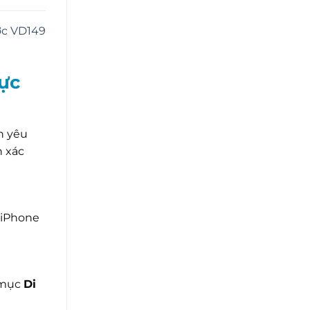
ớc VD149
ực
h yêu
n xác
 iPhone
 mục
Di