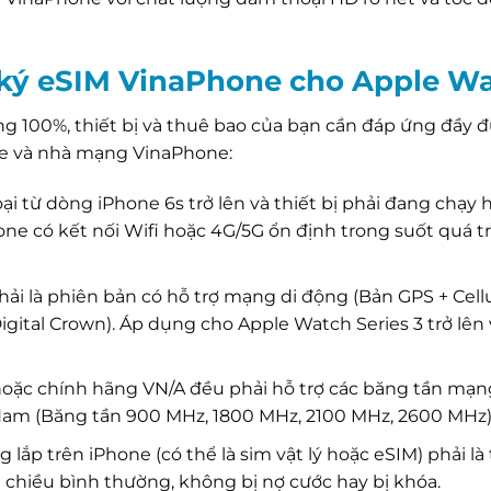
 ký eSIM VinaPhone cho Apple W
ông 100%, thiết bị và thuê bao của bạn cần đáp ứng đầy đ
ple và nhà mạng VinaPhone:
i từ dòng iPhone 6s trở lên và thiết bị phải đang chạy 
one có kết nối Wifi hoặc 4G/5G ổn định trong suốt quá t
i là phiên bản có hỗ trợ mạng di động (Bản GPS + Cellu
gital Crown). Áp dụng cho Apple Watch Series 3 trở lên
oặc chính hãng VN/A đều phải hỗ trợ các băng tần mạn
am (Băng tần 900 MHz, 1800 MHz, 2100 MHz, 2600 MHz)
ắp trên iPhone (có thể là sim vật lý hoặc eSIM) phải là
i chiều bình thường, không bị nợ cước hay bị khóa.