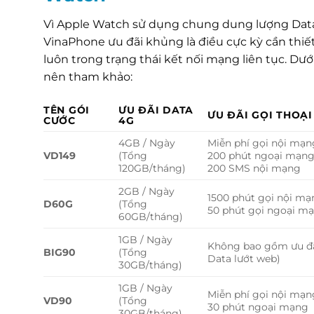
Vì Apple Watch sử dụng chung dung lượng Data v
VinaPhone ưu đãi khủng là điều cực kỳ cần thiế
luôn trong trạng thái kết nối mạng liên tục. Dướ
nên tham khảo:
TÊN GÓI
ƯU ĐÃI DATA
ƯU ĐÃI GỌI THOẠI
CƯỚC
4G
4GB / Ngày
Miễn phí gọi nội mạn
VD149
(Tổng
200 phút ngoại mạn
120GB/tháng)
200 SMS nội mạng
2GB / Ngày
1500 phút gọi nội m
D60G
(Tổng
50 phút gọi ngoại m
60GB/tháng)
1GB / Ngày
Không bao gồm ưu đãi
BIG90
(Tổng
Data lướt web)
30GB/tháng)
1GB / Ngày
Miễn phí gọi nội mạn
VD90
(Tổng
30 phút ngoại mạng
30GB/tháng)