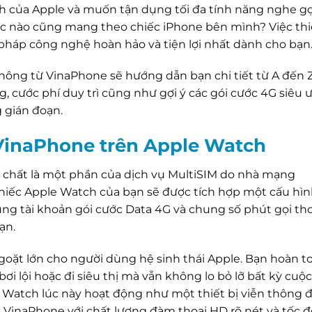
 của Apple và muốn tận dụng tối đa tính năng nghe gọ
úc nào cũng mang theo chiếc iPhone bên mình? Việc thi
 pháp công nghệ hoàn hảo và tiện lợi nhất dành cho bạn
 thông từ VinaPhone sẽ hướng dẫn bạn chi tiết từ A đến 
ng, cước phí duy trì cũng như gợi ý các gói cước 4G siêu 
 gián đoạn.
VinaPhone trên Apple Watch
 chất là một phần của dịch vụ MultiSIM do nhà mạng
hiếc Apple Watch của bạn sẽ được tích hợp một cấu hì
ng tài khoản gói cước Data 4G và chung số phút gọi tho
ạn.
oặt lớn cho người dùng hệ sinh thái Apple. Bạn hoàn t
bơi lội hoặc đi siêu thị mà vẫn không lo bỏ lỡ bất kỳ cuộc
 Watch lúc này hoạt động như một thiết bị viễn thông đ
a VinaPhone với chất lượng đàm thoại HD rõ nét và tốc đ