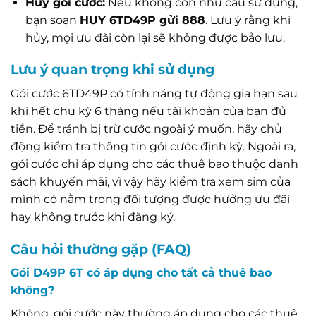
Hủy gói cước:
Nếu không còn nhu cầu sử dụng,
bạn soạn
HUY 6TD49P gửi 888
. Lưu ý rằng khi
hủy, mọi ưu đãi còn lại sẽ không được bảo lưu.
Lưu ý quan trọng khi sử dụng
Gói cước 6TD49P có tính năng tự động gia hạn sau
khi hết chu kỳ 6 tháng nếu tài khoản của bạn đủ
tiền. Để tránh bị trừ cước ngoài ý muốn, hãy chủ
động kiểm tra thông tin gói cước định kỳ. Ngoài ra,
gói cước chỉ áp dụng cho các thuê bao thuộc danh
sách khuyến mãi, vì vậy hãy kiểm tra xem sim của
mình có nằm trong đối tượng được hưởng ưu đãi
hay không trước khi đăng ký.
Câu hỏi thường gặp (FAQ)
Gói D49P 6T có áp dụng cho tất cả thuê bao
không?
Không, gói cước này thường áp dụng cho các thuê