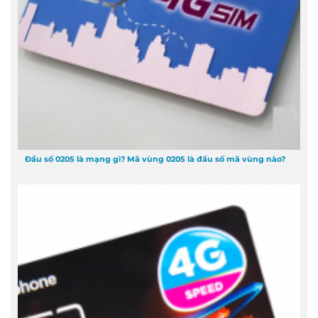
Đầu số 0205 là mạng gì? Mã vùng 0205 là đầu số mã vùng nào?