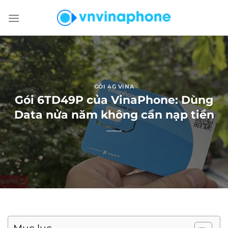
Chuyển
đến
nội
dung
GÓI 4G VINA
Gói 6TD49P của VinaPhone: Dùng
Data nửa năm không cần nạp tiền