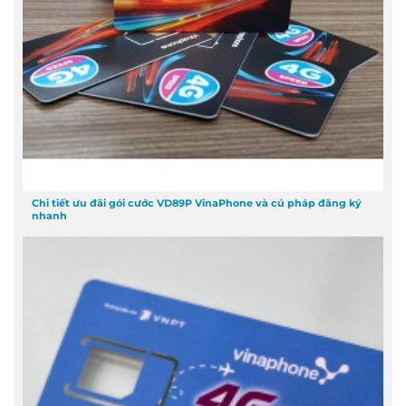
Chi tiết ưu đãi gói cước VD89P VinaPhone và cú pháp đăng ký
nhanh