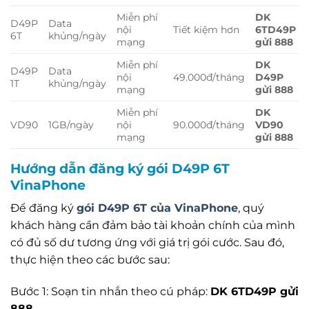
Miễn phí
DK
D49P
Data
nội
Tiết kiệm hơn
6TD49P
6T
khủng/ngày
mạng
gửi 888
Miễn phí
DK
D49P
Data
nội
49.000đ/tháng
D49P
1T
khủng/ngày
mạng
gửi 888
Miễn phí
DK
VD90
1GB/ngày
nội
90.000đ/tháng
VD90
mạng
gửi 888
Hướng dẫn đăng ký gói D49P 6T
VinaPhone
Để đăng ký
gói D49P 6T của VinaPhone
, quý
khách hàng cần đảm bảo tài khoản chính của mình
có đủ số dư tương ứng với giá trị gói cước. Sau đó,
thực hiện theo các bước sau:
Bước 1: Soạn tin nhắn theo cú pháp:
DK 6TD49P gửi
888
.