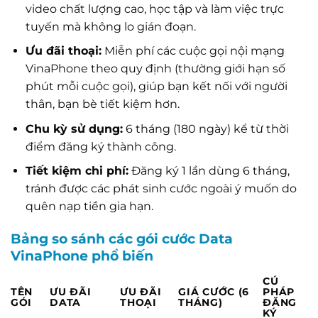
video chất lượng cao, học tập và làm việc trực
tuyến mà không lo gián đoạn.
Ưu đãi thoại:
Miễn phí các cuộc gọi nội mạng
VinaPhone theo quy định (thường giới hạn số
phút mỗi cuộc gọi), giúp bạn kết nối với người
thân, bạn bè tiết kiệm hơn.
Chu kỳ sử dụng:
6 tháng (180 ngày) kể từ thời
điểm đăng ký thành công.
Tiết kiệm chi phí:
Đăng ký 1 lần dùng 6 tháng,
tránh được các phát sinh cước ngoài ý muốn do
quên nạp tiền gia hạn.
Bảng so sánh các gói cước Data
VinaPhone phổ biến
CÚ
TÊN
ƯU ĐÃI
ƯU ĐÃI
GIÁ CƯỚC (6
PHÁP
GÓI
DATA
THOẠI
THÁNG)
ĐĂNG
KÝ