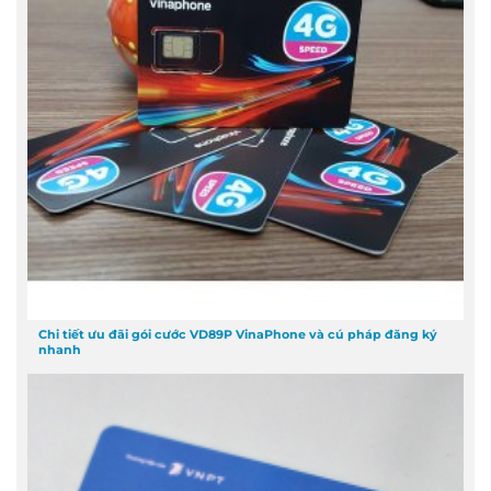
Chi tiết ưu đãi gói cước VD89P VinaPhone và cú pháp đăng ký
nhanh