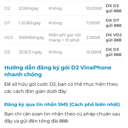
DK D2
D2
2GB/ngày
Không
10.000đ
gửi 888
DK D7
D7
1.2GB/ngày
Không
7.000đ
gửi 888
Miễn phí gọi nội
DK VD2
VD2
500MB/ngày
2.000đ
mạng < 10 phút
gửi 888
DK D3
D3
3GB/3 ngày
Không
15.000đ
gửi 888
Hướng dẫn đăng ký gói D2 VinaPhone
nhanh chóng
Để sở hữu gói cước D2, bạn có thể thực hiện theo
các cách đơn giản dưới đây:
Đăng ký qua tin nhắn SMS (Cách phổ biến nhất)
Bạn chỉ cần soạn tin nhắn theo cú pháp chuẩn sau
đây và gửi đến tổng đài 888: