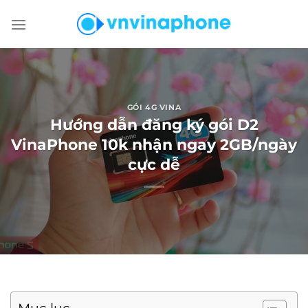
Chuyển
đến
nội
dung
GÓI 4G VINA
Hướng dẫn đăng ký gói D2
VinaPhone 10k nhận ngay 2GB/ngày
cực dễ