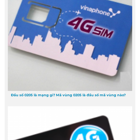
Đầu số 0205 là mạng gì? Mã vùng 0205 là đầu số mã vùng nào?