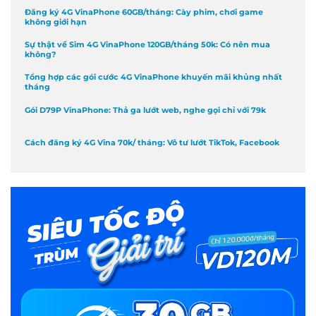
Đăng ký 4G VinaPhone 60GB/tháng: Cày phim, chơi game
không giới hạn
Sự thật về Sim 4G VinaPhone 120GB/tháng 50k: Có nên mua
không?
Tổng hợp các gói cước 4G VinaPhone khuyến mãi khủng nhất
tháng
Gói D79P VinaPhone: Thả ga lướt web, nghe gọi chỉ với 79k
Cách đăng ký 4G Vina 70k/ tháng: Vô tư lướt TikTok, Facebook