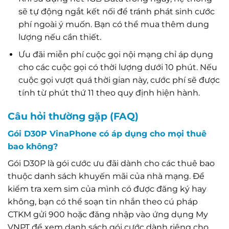
sẽ tự động ngắt kết nối để tránh phát sinh cước
phí ngoài ý muốn. Bạn có thể mua thêm dung
lượng nếu cần thiết.
Ưu đãi miễn phí cuộc gọi nội mạng chỉ áp dụng
cho các cuộc gọi có thời lượng dưới 10 phút. Nếu
cuộc gọi vượt quá thời gian này, cước phí sẽ được
tính từ phút thứ 11 theo quy định hiện hành.
Câu hỏi thường gặp (FAQ)
Gói D30P VinaPhone có áp dụng cho mọi thuê
bao không?
Gói D30P là gói cước ưu đãi dành cho các thuê bao
thuộc danh sách khuyến mãi của nhà mạng. Để
kiểm tra xem sim của mình có được đăng ký hay
không, bạn có thể soạn tin nhắn theo cú pháp
CTKM gửi 900 hoặc đăng nhập vào ứng dụng My
VNPT để xem danh sách gói cước dành riêng cho