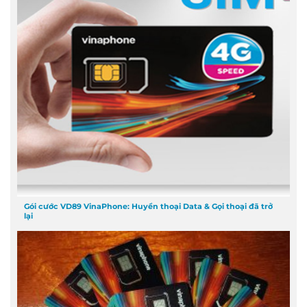
Gói cước VD89 VinaPhone: Huyền thoại Data & Gọi thoại đã trở
lại