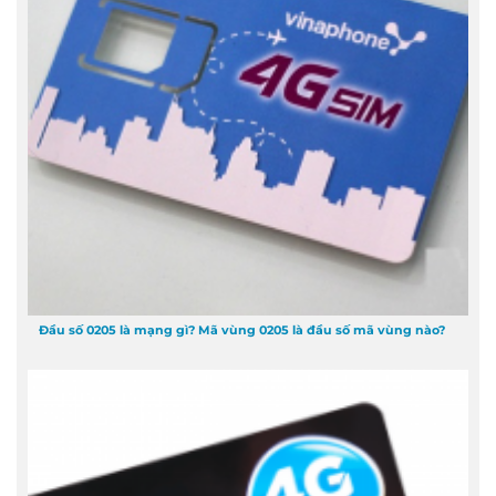
Đầu số 0205 là mạng gì? Mã vùng 0205 là đầu số mã vùng nào?