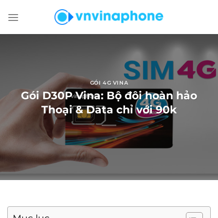
Chuyển
đến
nội
dung
GÓI 4G VINA
Gói D30P Vina: Bộ đôi hoàn hảo
Thoại & Data chỉ với 90k