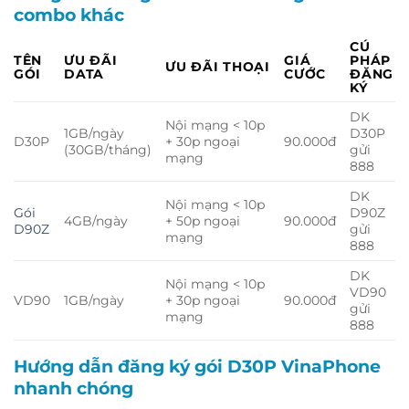
combo khác
CÚ
TÊN
ƯU ĐÃI
GIÁ
PHÁP
ƯU ĐÃI THOẠI
GÓI
DATA
CƯỚC
ĐĂNG
KÝ
DK
Nội mạng < 10p
1GB/ngày
D30P
D30P
+ 30p ngoại
90.000đ
(30GB/tháng)
gửi
mạng
888
DK
Nội mạng < 10p
Gói
D90Z
4GB/ngày
+ 50p ngoại
90.000đ
D90Z
gửi
mạng
888
DK
Nội mạng < 10p
VD90
VD90
1GB/ngày
+ 30p ngoại
90.000đ
gửi
mạng
888
Hướng dẫn đăng ký gói D30P VinaPhone
nhanh chóng