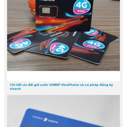
Chi tiết ưu đãi gói cước VD89P VinaPhone và cú pháp đăng ký
nhanh