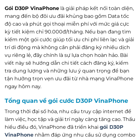
Gói D30P VinaPhone
là giải pháp kết nối toàn diện,
mang đến bộ đôi ưu đãi khủng bao gồm Data tốc
độ cao và phút gọi thoại miễn phí với mức giá cực
kỳ tiết kiệm chỉ 90.000đ/tháng. Nếu bạn đang tìm
kiếm một gói cước giúp tối ưu chi phí liên lạc và giải
trí di động mà không cần phải đăng ký nhiều dịch
vụ riêng lẻ, đây chính là sự lựa chọn hoàn hảo. Bài
viết này sẽ hướng dẫn chi tiết cách đăng ký, kiểm
tra dung lượng và những lưu ý quan trọng để bạn
tận hưởng trọn vẹn ưu đãi từ nhà mạng VinaPhone
ngay hôm nay.
Tổng quan về gói cước D30P VinaPhone
Trong thời đại số hóa, nhu cầu truy cập internet để
làm việc, học tập và giải trí ngày càng tăng cao. Thấu
hiểu điều đó, VinaPhone đã triển khai
gói D30P
VinaPhone
nhằm đáp ứng nhu cầu sử dụng combo