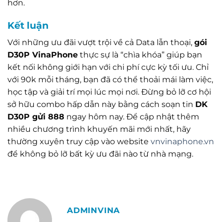
hơn.
Kết luận
Với những ưu đãi vượt trội về cả Data lẫn thoại,
gói
D30P VinaPhone
thực sự là “chìa khóa” giúp bạn
kết nối không giới hạn với chi phí cực kỳ tối ưu. Chỉ
với 90k mỗi tháng, bạn đã có thể thoải mái làm việc,
học tập và giải trí mọi lúc mọi nơi. Đừng bỏ lỡ cơ hội
sở hữu combo hấp dẫn này bằng cách soạn tin
DK
D30P gửi 888
ngay hôm nay. Để cập nhật thêm
nhiều chương trình khuyến mãi mới nhất, hãy
thường xuyên truy cập vào website
vnvinaphone.vn
để không bỏ lỡ bất kỳ ưu đãi nào từ nhà mạng.
ADMINVINA