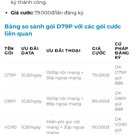
ký thành công.
Giá cước:
79.000đ/lần đăng ký.
Bảng so sánh gói D79P với các gói cước
liên quan
CÚ
TÊN
ƯU ĐÃI
GIÁ
PHÁP
ƯU ĐÃI THOẠI
GÓI
DATA
CƯỚC
ĐĂNG
KÝ
DK
1500p nội mạng +
D79P
D79P
3GB/ngày
79.000đ
30p ngoại mạng
gửi
888
DK
1500p nội mạng +
D89Y
D89Y
3GB/ngày
89.000đ
89p ngoại mạng
gửi
888
DK
Miễn phí gọi nội
VD90
VD90
1GB/ngày
mạng + 30p ngoại
90.000đ
gửi
mạng