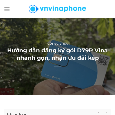
Chuyển
đến
nội
dung
GÓI 4G VINA
Hướng dẫn đăng ký gói D79P Vina
nhanh gọn, nhận ưu đãi kép