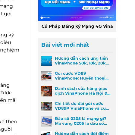
à mạng
t gọi
Cú Pháp Đăng ký Mạng 4G Vina
ăng ký
 điều
Bài viết mới nhất
i nghiệm
Hướng dẫn cách ứng tiền
VinaPhone 50k, 10k, 20k
nhanh nhất khi khẩn cấp
Gói cước VD89
VinaPhone: Huyền thoại
Data & Gọi thoại đã trở lại
càng
Danh sách cửa hàng giao
 được
dịch VinaPhone Hà Nội &
Cách tìm VinaPhone gần
yến mãi
đây
Chi tiết ưu đãi gói cước
VD89P VinaPhone và cú
pháp đăng ký nhanh
Đầu số 0205 là mạng gì?
kế theo
Mã vùng 0205 là đầu số
mã vùng nào?
người
Hướng dẫn cách đổi điểm