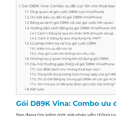
Gói D89K Vina: Combo ưu đãi cực lớn cho thuê ba
Tổng quan về gói cước D89K của VinaPhone
Chi tiết siêu ưu đãi từ gói D89K VinaPhone
Bảng so sánh gói D89K với các gói cước liên quan
Hướng dẫn cách đăng ký gói D89K VinaPhone nh
Cách 1: Đăng ký qua tin nhắn SMS (Khuyên dùng)
Cách 2: Đăng ký qua ứng dụng My VNPT
Cú pháp kiểm tra và hủy gói cước D89K
Kiểm tra ưu đãi còn lại
Hủy gói cước khi không còn nhu cầu
Những lưu ý quan trọng khi sử dụng gói D89K
Câu hỏi thường gặp (FAQ) về gói D89K VinaPhone
Gói d89k dành cho những thuê bao nào?
Dùng hết dung lượng Data trong ngày của gói d89
Tôi có thể đăng ký chung gói d89k với các gói 4G
Sim trả sau có đăng ký được gói cước này không?
Kết luận
Gói D89K Vina: Combo ưu 
Bạn đang tìm kiếm một giải pháp viễn thông toàn