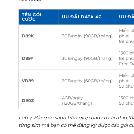
TÊN GÓI
ƯU ĐÃI DATA 4G
ƯU ĐÃ
CƯỚC
Miễn p
D89K
3GB/ngày (90GB/tháng)
phút
89 phú
1500 p
D89Y
3GB/ngày (90GB/tháng)
89 phú
Free Da
Miễn p
VD89
2GB/ngày (60GB/tháng)
phút
50 phú
4GB/ngày
1500 p
D90Z
(120GB/tháng)
50 phú
Lưu ý: Bảng so sánh trên giúp bạn có cái nhìn 
từng sim mà bạn có thể đăng ký được các gói c