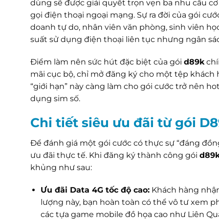
dùng sẽ được giải quyết trọn vẹn ba nhu cầu cơ
gọi điện thoại ngoại mạng. Sự ra đời của gói cư
doanh tự do, nhân viên văn phòng, sinh viên học
suất sử dụng điện thoại liên tục nhưng ngân sác
Điểm làm nên sức hút đặc biệt của gói
d89k
chí
mãi cục bộ, chỉ mở đăng ký cho một tệp khách 
“giới hạn” này càng làm cho gói cước trở nên ho
dụng sim số.
Chi tiết siêu ưu đãi từ gói 
Để đánh giá một gói cước có thực sự “đáng đồn
ưu đãi thực tế. Khi đăng ký thành công gói
d89
khủng như sau:
Ưu đãi Data 4G tốc độ cao:
Khách hàng nhậ
lượng này, bạn hoàn toàn có thể vô tư xem ph
các tựa game mobile đồ họa cao như Liên Qu