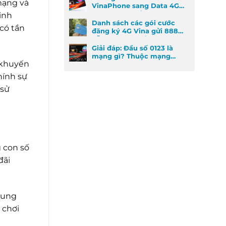
mạng và
VinaPhone sang Data 4G
cực kỳ đơn giản
inh
Danh sách các gói cước
có tần
đăng ký 4G Vina gửi 888
dễ đăng ký nhất
Giải đáp: Đầu số 0123 là
mạng gì? Thuộc mạng
 khuyến
nào và ý nghĩa phong
thủy
hính sự
 sử
 con số
đãi
dung
 chơi