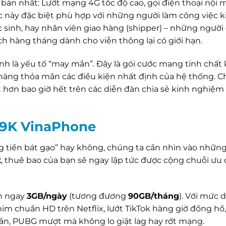
 bản nhất: Lướt mạng 4G tốc độ cao, gọi điện thoại nội 
ớc này đặc biệt phù hợp với những người làm công việc k
 sinh, hay nhân viên giao hàng (shipper) – những người 
h hàng tháng dành cho viễn thông lại có giới hạn.
nh là yếu tố “may mắn”. Đây là gói cước mang tính chất
hàng thỏa mãn các điều kiện nhất định của hệ thống. C
t hơn bao giờ hết trên các diễn đàn chia sẻ kinh nghiệm
D89K VinaPhone
g tiền bát gạo” hay không, chúng ta cần nhìn vào những
k
, thuê bao của bạn sẽ ngay lập tức được cộng chuỗi ưu 
n ngay
3GB/ngày
(tương đương
90GB/tháng
). Với mức 
im chuẩn HD trên Netflix, lướt TikTok hàng giờ đồng hồ,
ân, PUBG mượt mà không lo giật lag hay rớt mạng.