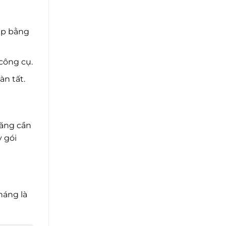
ập bằng
công cụ.
àn tất.
năng cần
y gói
háng là