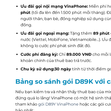
Ưu đãi gọi nội mạng VinaPhone:
Miễn phí ho
phút
(tối đa lên đến 1.500 phút mỗi tháng). Đ
người thân, bạn bè, đồng nghiệp sử dụng cùn
đồng.
Ưu đãi gọi ngoại mạng:
Tặng thêm
89 phút
nước (Viettel, MobiFone, Vietnamobile…). Ưu đ
không lo cước phí phát sinh đắt đỏ.
Cước phí đăng ký:
Chỉ
89.000 VNĐ
cho mỗi l
khoản chính của thuê bao trả trước.
Chu kỳ sử dụng:
30 ngày
tính từ thời điểm g
Bảng so sánh gói D89K với c
Nếu bạn kiểm tra và nhận thấy thuê bao của 
đừng quá lo lắng! VinaPhone có một hệ sinh th
tham khảo
gói D89Y VinaPhone
hoặc các gói cư
hảo nhất: