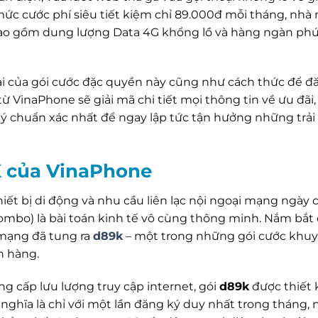
 mức cước phí siêu tiết kiệm chỉ 89.000đ mỗi tháng, nh
o gồm dung lượng Data 4G khổng lồ và hàng ngàn phú
tại của gói cước đặc quyền này cũng như cách thức để đ
từ VinaPhone sẽ giải mã chi tiết mọi thông tin về ưu đãi,
ý chuẩn xác nhất để ngay lập tức tận hưởng những trả
K của VinaPhone
iết bị di động và nhu cầu liên lạc nội ngoại mạng ngày 
(combo) là bài toán kinh tế vô cùng thông minh. Nắm bắt
 mạng đã tung ra
d89k
– một trong những gói cước khu
h hàng.
g cấp lưu lượng truy cập internet, gói
d89k
được thiết 
ó nghĩa là chỉ với một lần đăng ký duy nhất trong tháng, 