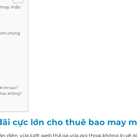
o may mắn
anh chóng
k thì sao?
 khác không?
đãi cực lớn cho thuê bao may 
 diện, vừa lướt web thả ga vừa gọi thoại không lo về gi