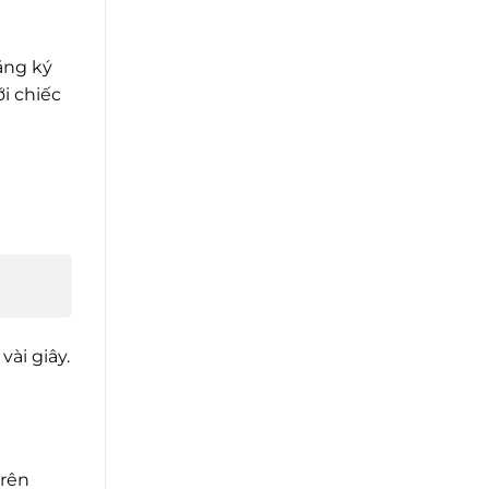
ăng ký
i chiếc
vài giây.
trên