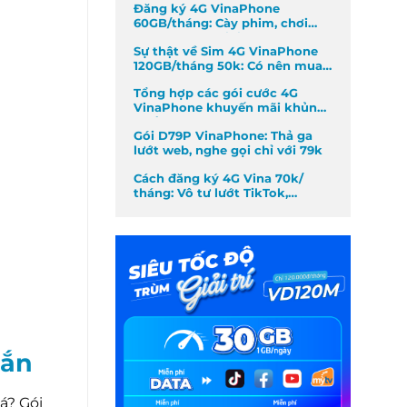
Đăng ký 4G VinaPhone
60GB/tháng: Cày phim, chơi
game không giới hạn
Sự thật về Sim 4G VinaPhone
120GB/tháng 50k: Có nên mua
không?
Tổng hợp các gói cước 4G
VinaPhone khuyến mãi khủng
nhất tháng
Gói D79P VinaPhone: Thả ga
lướt web, nghe gọi chỉ với 79k
Cách đăng ký 4G Vina 70k/
tháng: Vô tư lướt TikTok,
Facebook
mắn
á? Gói