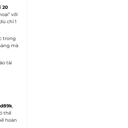
i 20
oại” với
ù chỉ 1
c trong
h hàng mà
ào tài
d89k
,
ó thể
thế hoàn