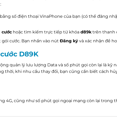
:
ằng số điện thoại VinaPhone của bạn (có thể đăng nh
i cước
hoặc tìm kiếm trực tiếp từ khóa
d89k
trên thanh 
ết gói cước. Bạn nhấn vào nút
Đăng ký
và xác nhận để ho
i cước D89K
động quản lý lưu lượng Data và số phút gọi còn lại là kỹ 
g thời, khi nhu cầu thay đổi, bạn cũng cần biết cách hủ
g 4G, cũng như số phút gọi ngoại mạng còn lại trong t