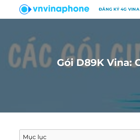
Chuyển
ĐĂNG KÝ 4G VINA
đến
nội
dung
Gói D89K Vina: 
Mục lục