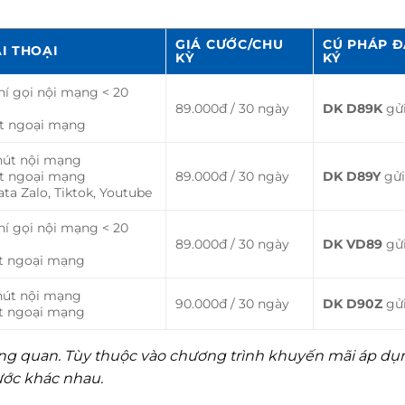
GIÁ CƯỚC/CHU
CÚ PHÁP 
I THOẠI
KỲ
KÝ
hí gọi nội mạng < 20
89.000đ / 30 ngày
DK D89K
gử
t ngoại mạng
hút nội mạng
t ngoại mạng
89.000đ / 30 ngày
DK D89Y
gử
ta Zalo, Tiktok, Youtube
hí gọi nội mạng < 20
89.000đ / 30 ngày
DK VD89
gử
t ngoại mạng
hút nội mạng
90.000đ / 30 ngày
DK D90Z
gử
t ngoại mạng
tổng quan. Tùy thuộc vào chương trình khuyến mãi áp dụ
ước khác nhau.