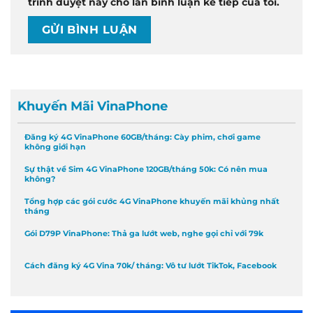
trình duyệt này cho lần bình luận kế tiếp của tôi.
Khuyến Mãi VinaPhone
Đăng ký 4G VinaPhone 60GB/tháng: Cày phim, chơi game
không giới hạn
Sự thật về Sim 4G VinaPhone 120GB/tháng 50k: Có nên mua
không?
Tổng hợp các gói cước 4G VinaPhone khuyến mãi khủng nhất
tháng
Gói D79P VinaPhone: Thả ga lướt web, nghe gọi chỉ với 79k
Cách đăng ký 4G Vina 70k/ tháng: Vô tư lướt TikTok, Facebook