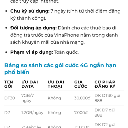
cao truy cập internet.
Chu kỳ sử dụng:
7 ngày (tính từ thời điểm đăng
ký thành công).
Đối tượng áp dụng:
Dành cho các thuê bao di
động trả trước của VinaPhone nằm trong danh
sách khuyến mãi của nhà mạng.
Phạm vi áp dụng:
Toàn quốc.
Bảng so sánh các gói cước 4G ngắn hạn
phổ biến
TÊN
ƯU ĐÃI
ƯU ĐÃI
GIÁ
CÚ PHÁP
GÓI
DATA
THOẠI
CƯỚC
ĐĂNG KÝ
7GB/7
DK DT30 gửi
DT30
Không
30.000đ
ngày
888
DK D7 gửi
D7
1.2GB/ngày
Không
7.000đ
888
DK D2 gửi
D2
2GB/ngày
Không
10.000đ