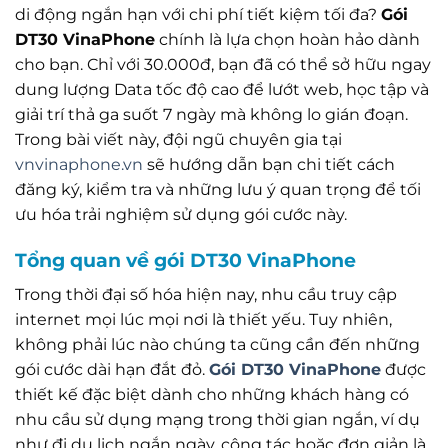
di động ngắn hạn với chi phí tiết kiệm tối đa?
Gói
DT30 VinaPhone
chính là lựa chọn hoàn hảo dành
cho bạn. Chỉ với 30.000đ, bạn đã có thể sở hữu ngay
dung lượng Data tốc độ cao để lướt web, học tập và
giải trí thả ga suốt 7 ngày mà không lo gián đoạn.
Trong bài viết này, đội ngũ chuyên gia tại
vnvinaphone.vn
sẽ hướng dẫn bạn chi tiết cách
đăng ký, kiểm tra và những lưu ý quan trọng để tối
ưu hóa trải nghiệm sử dụng gói cước này.
Tổng quan về gói DT30 VinaPhone
Trong thời đại số hóa hiện nay, nhu cầu truy cập
internet mọi lúc mọi nơi là thiết yếu. Tuy nhiên,
không phải lúc nào chúng ta cũng cần đến những
gói cước dài hạn đắt đỏ.
Gói DT30 VinaPhone
được
thiết kế đặc biệt dành cho những khách hàng có
nhu cầu sử dụng mạng trong thời gian ngắn, ví dụ
như đi du lịch ngắn ngày, công tác hoặc đơn giản là