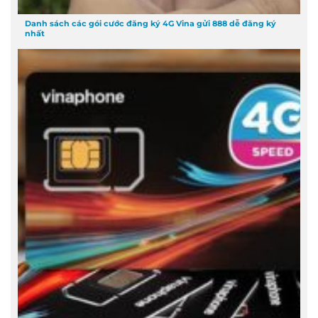
Danh sách các gói cước đăng ký 4G Vina gửi 888 dễ đăng ký
nhất