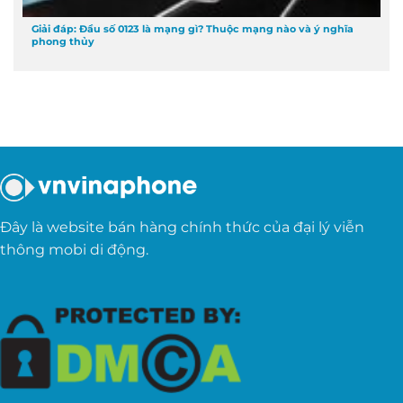
Giải đáp: Đầu số 0123 là mạng gì? Thuộc mạng nào và ý nghĩa
phong thủy
Đây là website bán hàng chính thức của đại lý viễn
thông mobi di động.