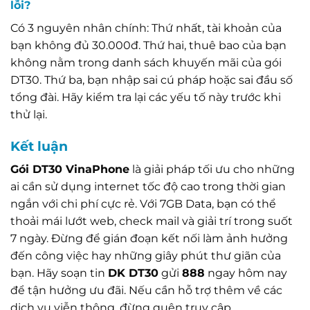
lỗi?
Có 3 nguyên nhân chính: Thứ nhất, tài khoản của
bạn không đủ 30.000đ. Thứ hai, thuê bao của bạn
không nằm trong danh sách khuyến mãi của gói
DT30. Thứ ba, bạn nhập sai cú pháp hoặc sai đầu số
tổng đài. Hãy kiểm tra lại các yếu tố này trước khi
thử lại.
Kết luận
Gói DT30 VinaPhone
là giải pháp tối ưu cho những
ai cần sử dụng internet tốc độ cao trong thời gian
ngắn với chi phí cực rẻ. Với 7GB Data, bạn có thể
thoải mái lướt web, check mail và giải trí trong suốt
7 ngày. Đừng để gián đoạn kết nối làm ảnh hưởng
đến công việc hay những giây phút thư giãn của
bạn. Hãy soạn tin
DK DT30
gửi
888
ngay hôm nay
để tận hưởng ưu đãi. Nếu cần hỗ trợ thêm về các
dịch vụ viễn thông, đừng quên truy cập