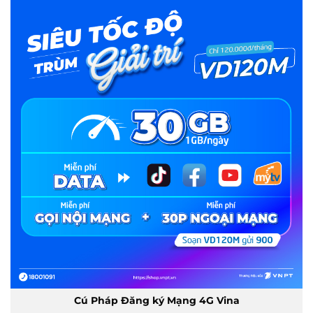
Cú Pháp Đăng ký Mạng 4G Vina