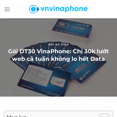
Chuyển
đến
nội
dung
GÓI 4G VINA
Gói DT30 VinaPhone: Chỉ 30k lướt
web cả tuần không lo hết Data