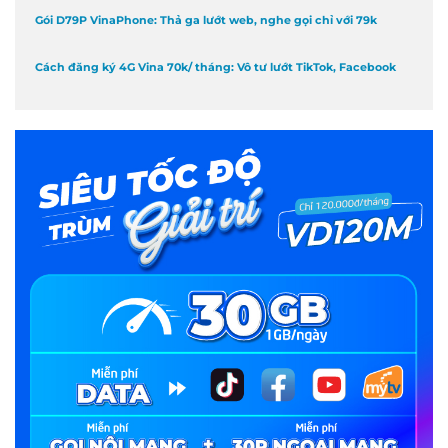
Gói D79P VinaPhone: Thả ga lướt web, nghe gọi chỉ với 79k
Cách đăng ký 4G Vina 70k/ tháng: Vô tư lướt TikTok, Facebook