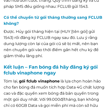
vào hóa đơn cước tháng. Quy trình đăng ký và cú
pháp SMS đều giống nhau: FCLUB gửi 1543.
Có thể chuyển từ gói tháng thường sang FCLUB
không?
Được. Hủy gói tháng hiện tại (HUY [tên gói] gửi
1543) rồi đăng ký FCLUB ngay sau đó. Lưu ý rằng
dung lượng còn lại của gói cũ sẽ bị mất, nên bạn
nên chuyển gói vào thời điểm gần hết chu kỳ để
giảm thiểu lãng phí.
Kết luận – Fan bóng đá hãy đăng ký gói
fclub vinaphone ngay
Tóm lại,
gói fclub vinaphone
là lựa chọn hoàn hảo
cho fan bóng đá muốn tích hợp Data 4G chất lượng
cao và đặc quyền xem bóng đá bản quyền trong
một gói duy nhất. Với 99.000đ/tháng, bạn không
chỉ có 60GB Data và gọi miễn phí mà còn sở hữu