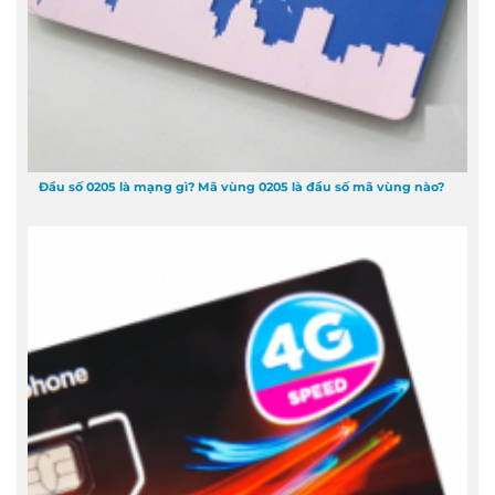
Đầu số 0205 là mạng gì? Mã vùng 0205 là đầu số mã vùng nào?