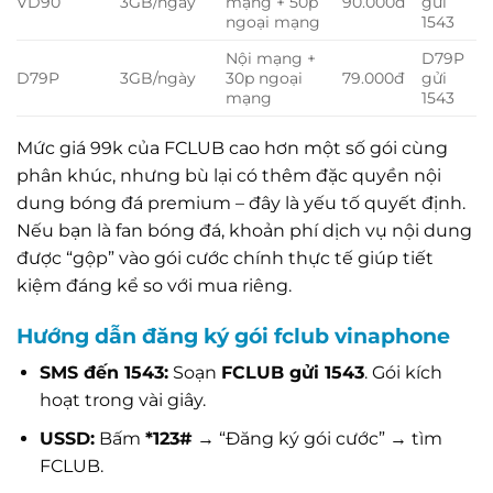
VD90
3GB/ngày
mạng + 50p
90.000đ
gửi
ngoại mạng
1543
Nội mạng +
D79P
D79P
3GB/ngày
30p ngoại
79.000đ
gửi
mạng
1543
Mức giá 99k của FCLUB cao hơn một số gói cùng
phân khúc, nhưng bù lại có thêm đặc quyền nội
dung bóng đá premium – đây là yếu tố quyết định.
Nếu bạn là fan bóng đá, khoản phí dịch vụ nội dung
được “gộp” vào gói cước chính thực tế giúp tiết
kiệm đáng kể so với mua riêng.
Hướng dẫn đăng ký gói fclub vinaphone
SMS đến 1543:
Soạn
FCLUB gửi 1543
. Gói kích
hoạt trong vài giây.
USSD:
Bấm
*123#
→ “Đăng ký gói cước” → tìm
FCLUB.