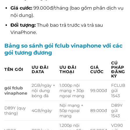
Giá cước:
99.000đ/tháng (bao gồm phần dịch vụ
nội dung).
Đối tượng:
Thuê bao trả trước và trả sau
VinaPhone.
Bảng so sánh gói fclub vinaphone với các
gói tương đương
CÚ
ƯU ĐÃI
ƯU ĐÃI
GIÁ
PHÁP
TÊN GÓI
DATA
THOẠI
CƯỚC
ĐĂNG
KÝ
2GB/ngày +
1.000p nội
FCLUB
gói fclub
nội dung
mạng + 30p
99.000đ
gửi
vinaphone
bóng đá
ngoại mạng
1543
Nội mạng +
D89Y
D89Y (quy
4GB/ngày
50p ngoại
89.000đ
gửi
tháng)
mạng
1543
1.200p nội
VD90