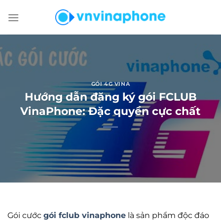
Chuyển
đến
nội
dung
GÓI 4G VINA
Hướng dẫn đăng ký gói FCLUB
VinaPhone: Đặc quyền cực chất
Gói cước
gói fclub vinaphone
là sản phẩm độc đáo