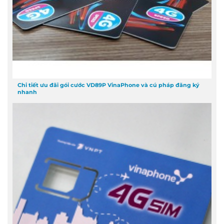
Chi tiết ưu đãi gói cước VD89P VinaPhone và cú pháp đăng ký
nhanh