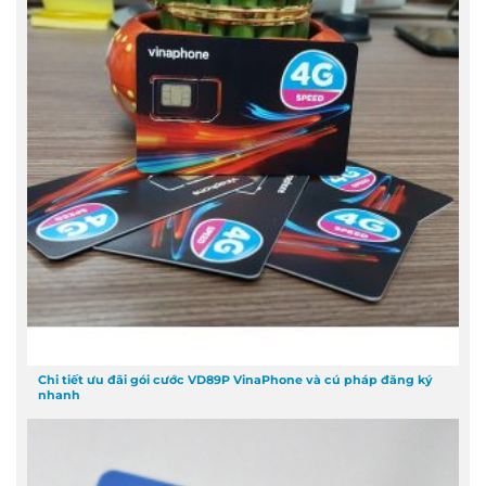
Chi tiết ưu đãi gói cước VD89P VinaPhone và cú pháp đăng ký
nhanh