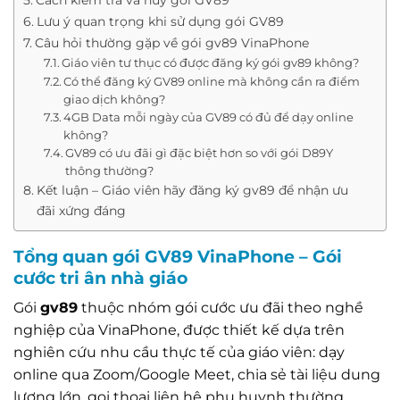
Lưu ý quan trọng khi sử dụng gói GV89
Câu hỏi thường gặp về gói gv89 VinaPhone
Giáo viên tư thục có được đăng ký gói gv89 không?
Có thể đăng ký GV89 online mà không cần ra điểm
giao dịch không?
4GB Data mỗi ngày của GV89 có đủ để dạy online
không?
GV89 có ưu đãi gì đặc biệt hơn so với gói D89Y
thông thường?
Kết luận – Giáo viên hãy đăng ký gv89 để nhận ưu
đãi xứng đáng
Tổng quan gói GV89 VinaPhone – Gói
cước tri ân nhà giáo
Gói
gv89
thuộc nhóm gói cước ưu đãi theo nghề
nghiệp của VinaPhone, được thiết kế dựa trên
nghiên cứu nhu cầu thực tế của giáo viên: dạy
online qua Zoom/Google Meet, chia sẻ tài liệu dung
lượng lớn, gọi thoại liên hệ phụ huynh thường