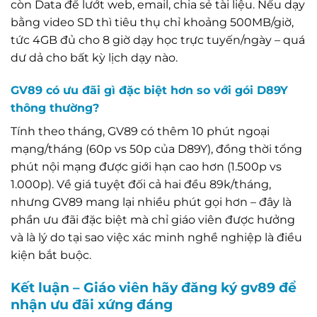
còn Data để lướt web, email, chia sẻ tài liệu. Nếu dạy
bằng video SD thì tiêu thụ chỉ khoảng 500MB/giờ,
tức 4GB đủ cho 8 giờ dạy học trực tuyến/ngày – quá
dư dả cho bất kỳ lịch dạy nào.
GV89 có ưu đãi gì đặc biệt hơn so với gói D89Y
thông thường?
Tính theo tháng, GV89 có thêm 10 phút ngoại
mạng/tháng (60p vs 50p của D89Y), đồng thời tổng
phút nội mạng được giới hạn cao hơn (1.500p vs
1.000p). Về giá tuyệt đối cả hai đều 89k/tháng,
nhưng GV89 mang lại nhiều phút gọi hơn – đây là
phần ưu đãi đặc biệt mà chỉ giáo viên được hưởng
và là lý do tại sao việc xác minh nghề nghiệp là điều
kiện bắt buộc.
Kết luận – Giáo viên hãy đăng ký gv89 để
nhận ưu đãi xứng đáng