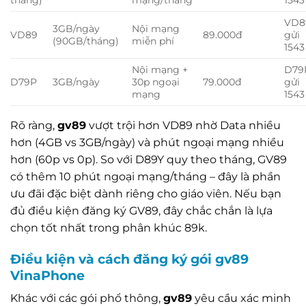
VD8
3GB/ngày
Nội mạng
VD89
89.000đ
gửi
(90GB/tháng)
miễn phí
1543
Nội mạng +
D79
D79P
3GB/ngày
30p ngoại
79.000đ
gửi
mạng
1543
Rõ ràng,
gv89
vượt trội hơn VD89 nhờ Data nhiều
hơn (4GB vs 3GB/ngày) và phút ngoại mạng nhiều
hơn (60p vs 0p). So với D89Y quy theo tháng, GV89
có thêm 10 phút ngoại mạng/tháng – đây là phần
ưu đãi đặc biệt dành riêng cho giáo viên. Nếu bạn
đủ điều kiện đăng ký GV89, đây chắc chắn là lựa
chọn tốt nhất trong phân khúc 89k.
Điều kiện và cách đăng ký gói gv89
VinaPhone
Khác với các gói phổ thông,
gv89
yêu cầu xác minh