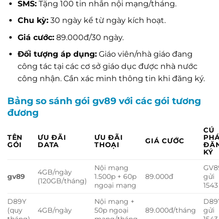
SMS:
Tặng 100 tin nhắn nội mạng/tháng.
Chu kỳ:
30 ngày kể từ ngày kích hoạt.
Giá cước:
89.000đ/30 ngày.
Đối tượng áp dụng:
Giáo viên/nhà giáo đang
công tác tại các cơ sở giáo dục được nhà nước
công nhận. Cần xác minh thông tin khi đăng ký.
Bảng so sánh gói gv89 với các gói tương
đương
CÚ
TÊN
ƯU ĐÃI
ƯU ĐÃI
PH
GIÁ CƯỚC
GÓI
DATA
THOẠI
ĐĂ
KÝ
Nội mạng
GV8
4GB/ngày
gv89
1.500p + 60p
89.000đ
gửi
(120GB/tháng)
ngoại mạng
1543
D89Y
Nội mạng +
D89
(quy
4GB/ngày
50p ngoại
89.000đ/tháng
gửi
tháng)
mạng/tháng
1543