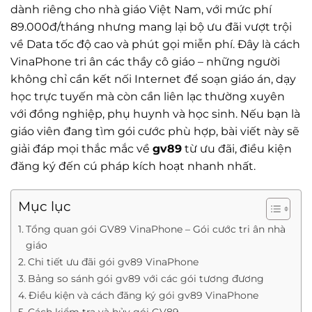
dành riêng cho nhà giáo Việt Nam, với mức phí
89.000đ/tháng nhưng mang lại bộ ưu đãi vượt trội
về Data tốc độ cao và phút gọi miễn phí. Đây là cách
VinaPhone tri ân các thầy cô giáo – những người
không chỉ cần kết nối Internet để soạn giáo án, dạy
học trực tuyến mà còn cần liên lạc thường xuyên
với đồng nghiệp, phụ huynh và học sinh. Nếu bạn là
giáo viên đang tìm gói cước phù hợp, bài viết này sẽ
giải đáp mọi thắc mắc về
gv89
từ ưu đãi, điều kiện
đăng ký đến cú pháp kích hoạt nhanh nhất.
Mục lục
Tổng quan gói GV89 VinaPhone – Gói cước tri ân nhà
giáo
Chi tiết ưu đãi gói gv89 VinaPhone
Bảng so sánh gói gv89 với các gói tương đương
Điều kiện và cách đăng ký gói gv89 VinaPhone
Cách kiểm tra và hủy gói GV89