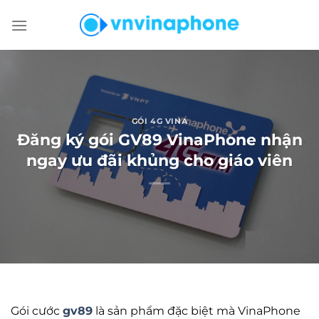
Chuyển
đến
nội
dung
GÓI 4G VINA
Đăng ký gói GV89 VinaPhone nhận
ngay ưu đãi khủng cho giáo viên
Gói cước
gv89
là sản phẩm đặc biệt mà VinaPhone