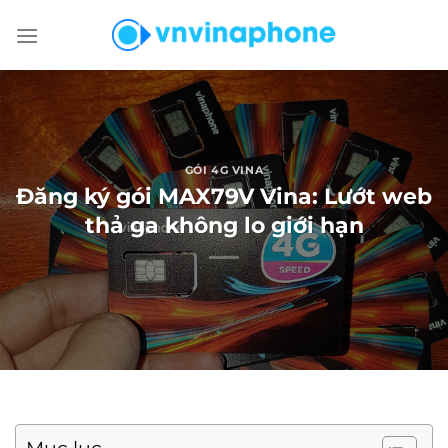
Chuyển
đến
nội
dung
GÓI 4G VINA
Đăng ký gói MAX79V Vina: Lướt web
thả ga không lo giới hạn