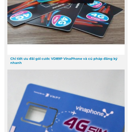
Chi tiết ưu đãi gói cước VD89P VinaPhone và cú pháp đăng ký
nhanh