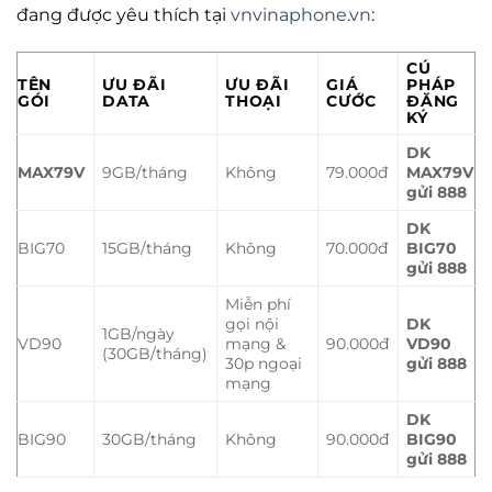
đang được yêu thích tại
vnvinaphone.vn
:
CÚ
TÊN
ƯU ĐÃI
ƯU ĐÃI
GIÁ
PHÁP
GÓI
DATA
THOẠI
CƯỚC
ĐĂNG
KÝ
DK
MAX79V
9GB/tháng
Không
79.000đ
MAX79V
gửi 888
DK
BIG70
15GB/tháng
Không
70.000đ
BIG70
gửi 888
Miễn phí
gọi nội
DK
1GB/ngày
VD90
mạng &
90.000đ
VD90
(30GB/tháng)
30p ngoại
gửi 888
mạng
DK
BIG90
30GB/tháng
Không
90.000đ
BIG90
gửi 888