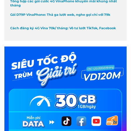
Tổng hợp các gói cước 4G VinaPhone khuyến mãi khủng nhất
tháng
Gói D79P VinaPhone: Thả ga lướt web, nghe gọi chỉ với 79k
Cách đăng ký 4G Vina 70k/ tháng: Vô tư lướt TikTok, Facebook