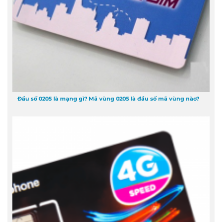
Đầu số 0205 là mạng gì? Mã vùng 0205 là đầu số mã vùng nào?