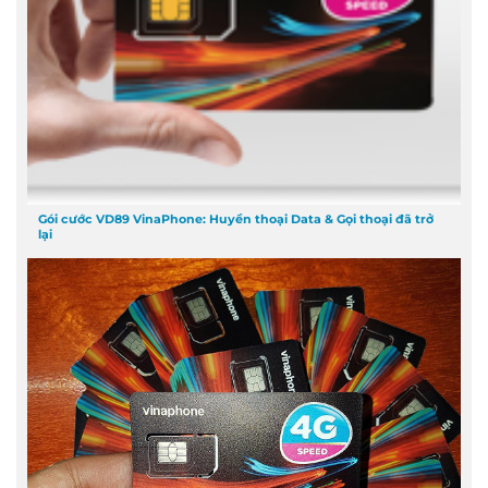
Gói cước VD89 VinaPhone: Huyền thoại Data & Gọi thoại đã trở
lại