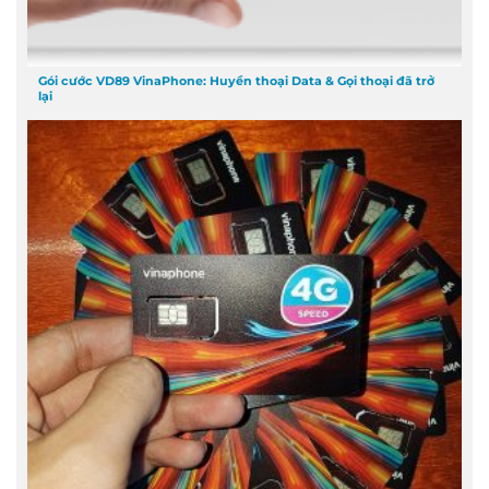
Gói cước VD89 VinaPhone: Huyền thoại Data & Gọi thoại đã trở
lại