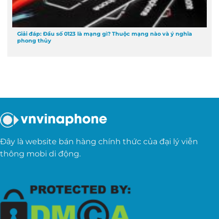
Giải đáp: Đầu số 0123 là mạng gì? Thuộc mạng nào và ý nghĩa
phong thủy
Đây là website bán hàng chính thức của đại lý viễn
thông mobi di động.