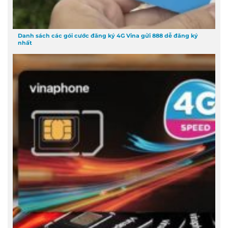
Danh sách các gói cước đăng ký 4G Vina gửi 888 dễ đăng ký
nhất