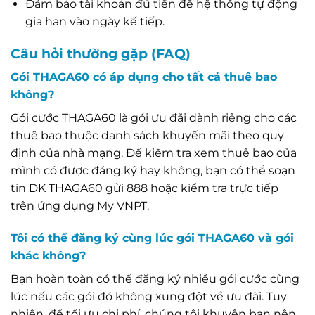
Đảm bảo tài khoản đủ tiền để hệ thống tự động
gia hạn vào ngày kế tiếp.
Câu hỏi thường gặp (FAQ)
Gói THAGA60 có áp dụng cho tất cả thuê bao
không?
Gói cước THAGA60 là gói ưu đãi dành riêng cho các
thuê bao thuộc danh sách khuyến mãi theo quy
định của nhà mạng. Để kiểm tra xem thuê bao của
mình có được đăng ký hay không, bạn có thể soạn
tin DK THAGA60 gửi 888 hoặc kiểm tra trực tiếp
trên ứng dụng My VNPT.
Tôi có thể đăng ký cùng lúc gói THAGA60 và gói
khác không?
Bạn hoàn toàn có thể đăng ký nhiều gói cước cùng
lúc nếu các gói đó không xung đột về ưu đãi. Tuy
nhiên, để tối ưu chi phí, chúng tôi khuyên bạn nên