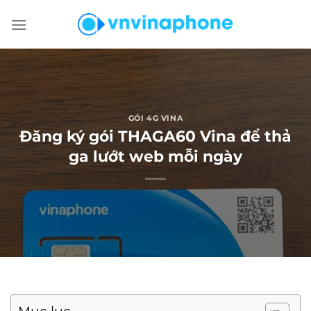
Chuyển
đến
nội
dung
GÓI 4G VINA
Đăng ký gói THAGA60 Vina để thả
ga lướt web mỗi ngày