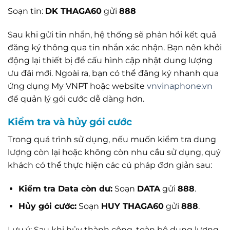
Soạn tin:
DK THAGA60
gửi
888
Sau khi gửi tin nhắn, hệ thống sẽ phản hồi kết quả
đăng ký thông qua tin nhắn xác nhận. Bạn nên khởi
động lại thiết bị để cấu hình cập nhật dung lượng
ưu đãi mới. Ngoài ra, bạn có thể đăng ký nhanh qua
ứng dụng My VNPT hoặc website
vnvinaphone.vn
để quản lý gói cước dễ dàng hơn.
Kiểm tra và hủy gói cước
Trong quá trình sử dụng, nếu muốn kiểm tra dung
lượng còn lại hoặc không còn nhu cầu sử dụng, quý
khách có thể thực hiện các cú pháp đơn giản sau:
Kiểm tra Data còn dư:
Soạn
DATA
gửi
888
.
Hủy gói cước:
Soạn
HUY THAGA60
gửi
888
.
Lưu ý: Sau khi hủy thành công, toàn bộ dung lượng