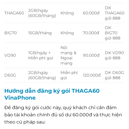
DK
2GB/ngày
THAGA60
Không
60.000đ
THAGA60
(60GB/tháng)
gửi 888
DK
BIG70
15GB/tháng
Không
70.000đ
BIG70
gửi 888
Nội
1GB/ngày +
mạng &
DK VD90
VD90
90.000đ
Miễn phí gọi
Ngoại
gửi 888
mạng
2GB/ngày
Miễn phí
DK D60G
D60G
120.000đ
(60GB/tháng)
gọi
gửi 888
Hướng dẫn đăng ký gói THAGA60
VinaPhone
Để đăng ký gói cước này, quý khách chỉ cần đảm
bảo tài khoản chính đủ số dư 60.000đ và thực hiện
theo cú pháp sau: