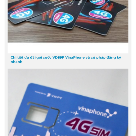
Chi tiết ưu đãi gói cước VD89P VinaPhone và cú pháp đăng ký
nhanh