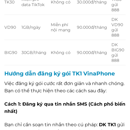
TK30
Không có
30.000đ/tháng
data TikTok
gửi
888
DK
Miễn phí
VD90
VD90
1GB/ngày
90.000đ/tháng
nội mạng
gửi
888
DK
BIG90
BIG90
30GB/tháng
Không có
90.000đ/tháng
gửi
888
Hướng dẫn đăng ký gói TK1 VinaPhone
Việc đăng ký gói cước rất đơn giản và nhanh chóng.
Bạn có thể thực hiện theo các cách sau đây:
Cách 1: Đăng ký qua tin nhắn SMS (Cách phổ biến
nhất)
Bạn chỉ cần soạn tin nhắn theo cú pháp:
DK TK1
gửi