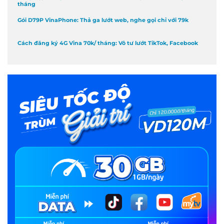
tháng
Gói D79P VinaPhone: Thả ga lướt web, nghe gọi chỉ với 79k
Cách đăng ký 4G Vina 70k/ tháng: Vô tư lướt TikTok, Facebook