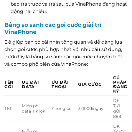
bao trả trước và trả sau của VinaPhone đang hoạt
động hai chiều.
Bảng so sánh các gói cước giải trí
VinaPhone
Để giúp bạn có cái nhìn tổng quan và dễ dàng lựa
chọn gói cước phù hợp nhất với nhu cầu sử dụng,
dưới đây là bảng so sánh các gói cước chuyên biệt
và combo phổ biến của VinaPhone:
CÚ
TÊN
ƯU ĐÃI
ƯU ĐÃI
PHÁP
GIÁ CƯỚC
GÓI
DATA
THOẠI
ĐĂNG
KÝ
DK
Miễn phí
TK1
TK1
Không có
3.000đ/ngày
data TikTok
gửi
888
DK
Miễn phí
TK30