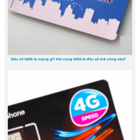
Đầu số 0205 là mạng gì? Mã vùng 0205 là đầu số mã vùng nào?