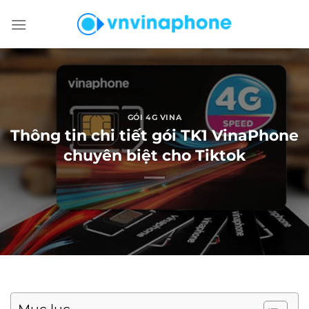
Chuyển
đến
nội
dung
GÓI 4G VINA
Thông tin chi tiết gói TK1 VinaPhone
chuyên biệt cho Tiktok