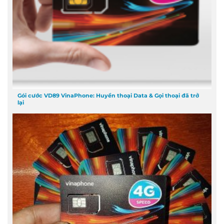
Gói cước VD89 VinaPhone: Huyền thoại Data & Gọi thoại đã trở
lại