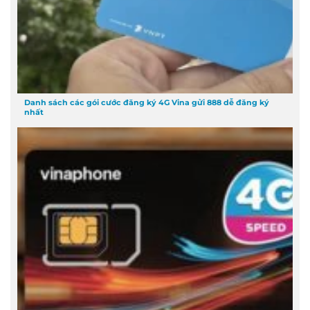
Danh sách các gói cước đăng ký 4G Vina gửi 888 dễ đăng ký
nhất