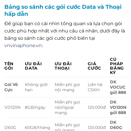
Bảng so sánh các gói cước Data và Thoại
hấp dẫn
Để giúp bạn có cái nhìn tổng quan và lựa chọn gói
cước phù hợp nhất với nhu cầu cá nhân, dưới đây là
bảng so sánh các gói cước phổ biến tại
vnvinaphone.vn
:
CÚ
TÊN
ƯU ĐÃI
ƯU ĐÃI
GIÁ
PHÁP
GÓI
DATA
THOẠI
CƯỚC
ĐĂNG
KÝ
DK
Gói Vô
Không giới
Miễn phí gọi
Liên hệ
VOCUC
Cực
hạn
nội mạng
CSKH
gửi 888
Miễn phí gọi
DK
VD120N
8GB/ngày
nội/ngoại
120.000đ
VD120N
mạng
gửi 888
DK
Miễn phí gọi
D60G
60GB/tháng
120.000đ
D60G
nội mạng