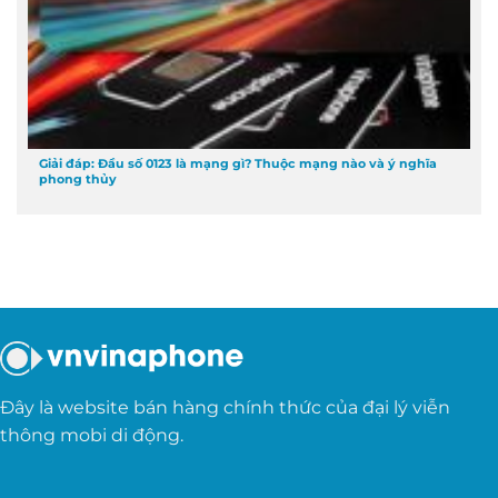
Giải đáp: Đầu số 0123 là mạng gì? Thuộc mạng nào và ý nghĩa
phong thủy
Đây là website bán hàng chính thức của đại lý viễn
thông mobi di động.