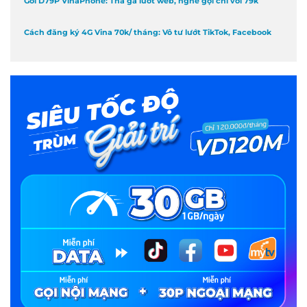
Gói D79P VinaPhone: Thả ga lướt web, nghe gọi chỉ với 79k
Cách đăng ký 4G Vina 70k/ tháng: Vô tư lướt TikTok, Facebook