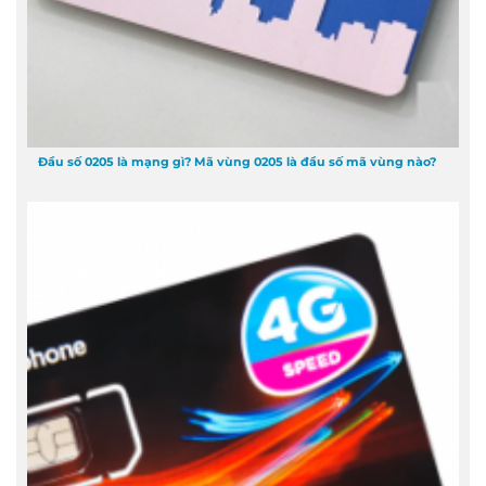
Đầu số 0205 là mạng gì? Mã vùng 0205 là đầu số mã vùng nào?