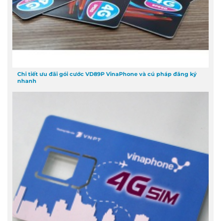
Chi tiết ưu đãi gói cước VD89P VinaPhone và cú pháp đăng ký
nhanh