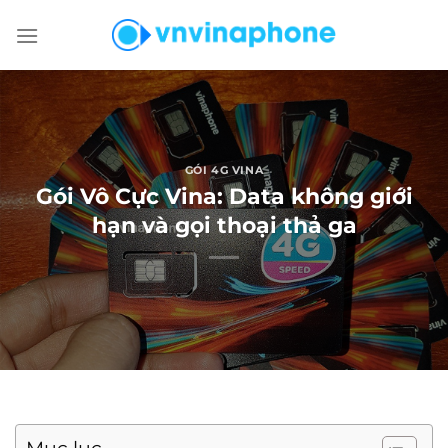
Chuyển
đến
nội
dung
GÓI 4G VINA
Gói Vô Cực Vina: Data không giới
hạn và gọi thoại thả ga