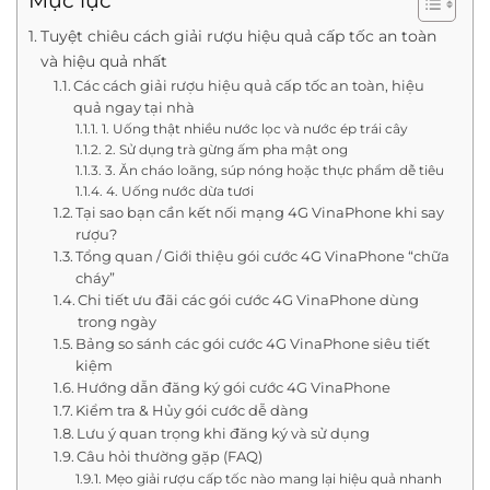
Mục lục
Tuyệt chiêu cách giải rượu hiệu quả cấp tốc an toàn
và hiệu quả nhất
Các cách giải rượu hiệu quả cấp tốc an toàn, hiệu
quả ngay tại nhà
1. Uống thật nhiều nước lọc và nước ép trái cây
2. Sử dụng trà gừng ấm pha mật ong
3. Ăn cháo loãng, súp nóng hoặc thực phẩm dễ tiêu
4. Uống nước dừa tươi
Tại sao bạn cần kết nối mạng 4G VinaPhone khi say
rượu?
Tổng quan / Giới thiệu gói cước 4G VinaPhone “chữa
cháy”
Chi tiết ưu đãi các gói cước 4G VinaPhone dùng
trong ngày
Bảng so sánh các gói cước 4G VinaPhone siêu tiết
kiệm
Hướng dẫn đăng ký gói cước 4G VinaPhone
Kiểm tra & Hủy gói cước dễ dàng
Lưu ý quan trọng khi đăng ký và sử dụng
Câu hỏi thường gặp (FAQ)
Mẹo giải rượu cấp tốc nào mang lại hiệu quả nhanh