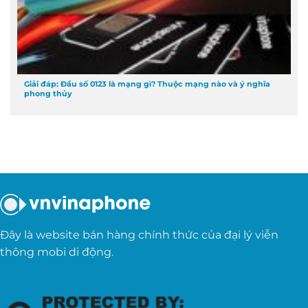
Giải đáp: Đầu số 0123 là mạng gì? Thuộc mạng nào và ý nghĩa
phong thủy
Đây là website bán hàng chính thức của đại lý viễn
thông mobi di động.