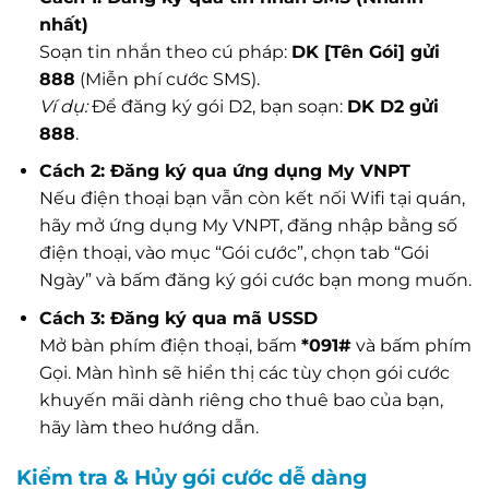
nhất)
Soạn tin nhắn theo cú pháp:
DK [Tên Gói] gửi
888
(Miễn phí cước SMS).
Ví dụ:
Để đăng ký gói D2, bạn soạn:
DK D2 gửi
888
.
Cách 2: Đăng ký qua ứng dụng My VNPT
Nếu điện thoại bạn vẫn còn kết nối Wifi tại quán,
hãy mở ứng dụng My VNPT, đăng nhập bằng số
điện thoại, vào mục “Gói cước”, chọn tab “Gói
Ngày” và bấm đăng ký gói cước bạn mong muốn.
Cách 3: Đăng ký qua mã USSD
Mở bàn phím điện thoại, bấm
*091#
và bấm phím
Gọi. Màn hình sẽ hiển thị các tùy chọn gói cước
khuyến mãi dành riêng cho thuê bao của bạn,
hãy làm theo hướng dẫn.
Kiểm tra & Hủy gói cước dễ dàng