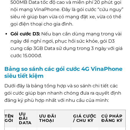
500MB Data tốc độ cao và miễn phí 20 phút gọi
nội mạng VinaPhone. Đây là gói cước “cứu nguy”
siêu rẻ giúp bạn vừa có mạng đặt xe, vừa có thể
gọi điện thoại cho gia đình.
Gói cước D3:
Nếu bạn cần dùng mạng trong vài
ngày để nghỉ ngơi, phục hồi sức khỏe, gói D3
cung cấp 3GB Data sử dụng trong 3 ngày với giá
cước 15.000đ.
Bảng so sánh các gói cước 4G VinaPhone
siêu tiết kiệm
Dưới đây là bảng tổng hợp và so sánh chi tiết các
gói cước giúp bạn nhanh chóng đưa ra quyết định
đăng ký phù hợp nhất với nhu cầu của mình:
ƯU
TÊN
ƯU ĐÃI
GIÁ CƯỚC
CÚ PHÁP
ĐÃI
GÓI
THOẠI
/ CHU KỲ
ĐĂNG KÝ
DATA