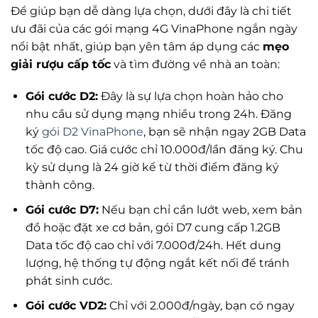
Để giúp bạn dễ dàng lựa chọn, dưới đây là chi tiết
ưu đãi của các gói mạng 4G VinaPhone ngắn ngày
nổi bật nhất, giúp bạn yên tâm áp dụng các
mẹo
giải rượu cấp tốc
và tìm đường về nhà an toàn:
Gói cước D2:
Đây là sự lựa chọn hoàn hảo cho
nhu cầu sử dụng mạng nhiều trong 24h. Đăng
ký
gói D2 VinaPhone
, bạn sẽ nhận ngay 2GB Data
tốc độ cao. Giá cước chỉ 10.000đ/lần đăng ký. Chu
kỳ sử dụng là 24 giờ kể từ thời điểm đăng ký
thành công.
Gói cước D7:
Nếu bạn chỉ cần lướt web, xem bản
đồ hoặc đặt xe cơ bản, gói D7 cung cấp 1.2GB
Data tốc độ cao chỉ với 7.000đ/24h. Hết dung
lượng, hệ thống tự động ngắt kết nối để tránh
phát sinh cước.
Gói cước VD2:
Chỉ với 2.000đ/ngày, bạn có ngay