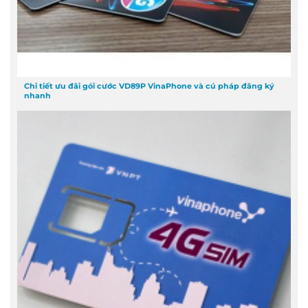
Chi tiết ưu đãi gói cước VD89P VinaPhone và cú pháp đăng ký
nhanh