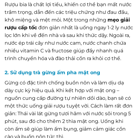
Rượu bia là chất lợi tiểu, khiến cơ thể bạn mất nước
trầm trọng, dẫn đến các triệu chứng như đau đầu,
khô miệng và mệt mỏi. Một trong những
mẹo giải
rượu cấp tốc
đơn giản nhất là uống ngay 1-2 ly nước
lọc lớn khi về đến nhà và sau khi thức dậy. Ngoài ra,
nước ép trái cây như nước cam, nước chanh chứa
nhiều vitamin C và fructose giúp đẩy nhanh quá
trình chuyển hóa và đào thải cồn ra khỏi cơ thể.
2. Sử dụng trà gừng ấm pha mật ong
Gừng có đặc tính chống buồn nôn và làm dịu dạ
dày cực kỳ hiệu quả. Khi kết hợp với mật ong –
nguồn cung cấp đường tự nhiên dồi dào, bạn sẽ có
một thức uống giải rượu tuyệt vời. Cách làm rất đơn
giản: Thái vài lát gừng tươi hãm với nước sôi trong 5
phút, sau đó cho thêm 2 thìa mật ong. Uống khi
còn ấm sẽ giúp làm ấm bụng, giảm cảm giác cồn
cào và buồn nôn tức thì.