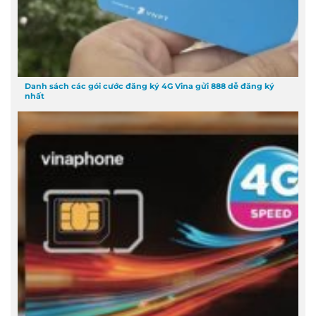
Danh sách các gói cước đăng ký 4G Vina gửi 888 dễ đăng ký
nhất