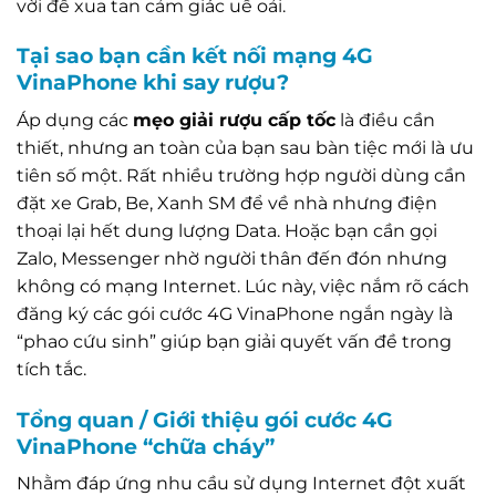
vời để xua tan cảm giác uể oải.
Tại sao bạn cần kết nối mạng 4G
VinaPhone khi say rượu?
Áp dụng các
mẹo giải rượu cấp tốc
là điều cần
thiết, nhưng an toàn của bạn sau bàn tiệc mới là ưu
tiên số một. Rất nhiều trường hợp người dùng cần
đặt xe Grab, Be, Xanh SM để về nhà nhưng điện
thoại lại hết dung lượng Data. Hoặc bạn cần gọi
Zalo, Messenger nhờ người thân đến đón nhưng
không có mạng Internet. Lúc này, việc nắm rõ cách
đăng ký các gói cước 4G VinaPhone ngắn ngày là
“phao cứu sinh” giúp bạn giải quyết vấn đề trong
tích tắc.
Tổng quan / Giới thiệu gói cước 4G
VinaPhone “chữa cháy”
Nhằm đáp ứng nhu cầu sử dụng Internet đột xuất