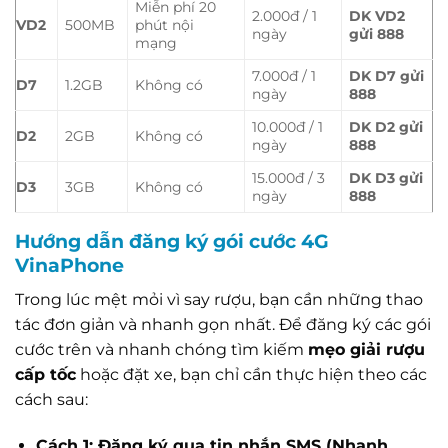
Miễn phí 20
2.000đ / 1
DK VD2
VD2
500MB
phút nội
ngày
gửi 888
mạng
7.000đ / 1
DK D7 gửi
D7
1.2GB
Không có
ngày
888
10.000đ / 1
DK D2 gửi
D2
2GB
Không có
ngày
888
15.000đ / 3
DK D3 gửi
D3
3GB
Không có
ngày
888
Hướng dẫn đăng ký gói cước 4G
VinaPhone
Trong lúc mệt mỏi vì say rượu, bạn cần những thao
tác đơn giản và nhanh gọn nhất. Để đăng ký các gói
cước trên và nhanh chóng tìm kiếm
mẹo giải rượu
cấp tốc
hoặc đặt xe, bạn chỉ cần thực hiện theo các
cách sau:
Cách 1: Đăng ký qua tin nhắn SMS (Nhanh