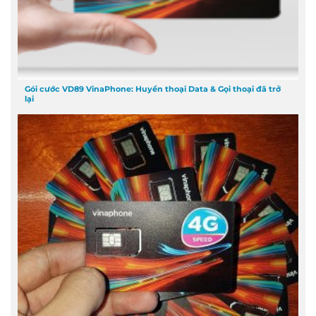
Gói cước VD89 VinaPhone: Huyền thoại Data & Gọi thoại đã trở
lại