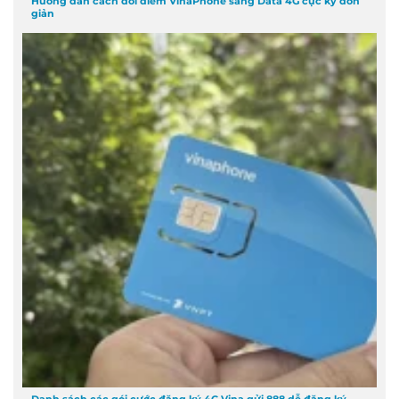
Hướng dẫn cách đổi điểm VinaPhone sang Data 4G cực kỳ đơn
giản
Danh sách các gói cước đăng ký 4G Vina gửi 888 dễ đăng ký