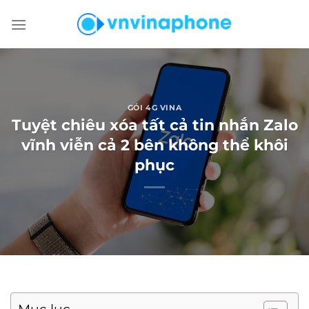
Chuyển
đến
nội
dung
GÓI 4G VINA
Tuyệt chiêu xóa tất cả tin nhắn Zalo
vĩnh viễn cả 2 bên không thể khôi
phục