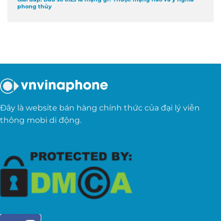
phong thủy
Đây là website bán hàng chính thức của đại lý viễn
thông mobi di động.