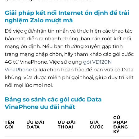
Giải pháp kết nối Internet ổn định để trải
nghiệm Zalo mượt mà
Để việc gửi/nhận tin nhắn và thực hiện các thao tác
bảo mật diễn ra nhanh chóng, bạn cần một kết nối
mạng ổn định. Nếu bạn thường xuyên gặp tình
trạng mạng chập chờn, hãy tham khảo các gói cước
4G từ VinaPhone. Việc sử dụng
gói VD120N
VinaPhone
là lựa chọn hoàn hảo để bạn vừa có Data
khủng, vừa được miễn phí gọi thoại, giúp duy trì kết
nối mọi lúc mọi nơi.
Bảng so sánh các gói cước Data
VinaPhone ưu đãi nhất
CÚ
TÊN
ƯU ĐÃI
ƯU ĐÃI
GIÁ
PHÁP
GÓI
DATA
THOẠI
CƯỚC
ĐĂNG
KÝ