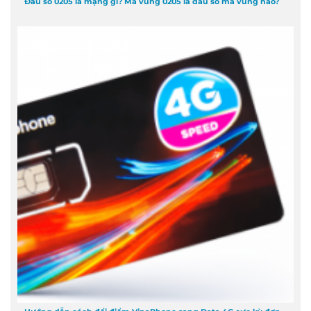
Đầu số 0205 là mạng gì? Mã vùng 0205 là đầu số mã vùng nào?