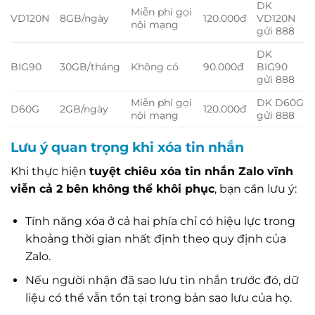
DK
Miễn phí gọi
VD120N
8GB/ngày
120.000đ
VD120N
nội mạng
gửi 888
DK
BIG90
30GB/tháng
Không có
90.000đ
BIG90
gửi 888
Miễn phí gọi
DK D60G
D60G
2GB/ngày
120.000đ
nội mạng
gửi 888
Lưu ý quan trọng khi xóa tin nhắn
Khi thực hiện
tuyệt chiêu xóa tin nhắn Zalo vĩnh
viễn cả 2 bên không thể khôi phục
, bạn cần lưu ý:
Tính năng xóa ở cả hai phía chỉ có hiệu lực trong
khoảng thời gian nhất định theo quy định của
Zalo.
Nếu người nhận đã sao lưu tin nhắn trước đó, dữ
liệu có thể vẫn tồn tại trong bản sao lưu của họ.