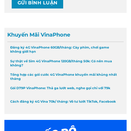
Khuyến Mãi VinaPhone
Đăng ký 4G VinaPhone 60GB/tháng: Cày phim, chơi game
không giới hạn
Sự thật về Sim 4G VinaPhone 120GB/tháng 50k: Có nên mua
không?
Tổng hợp các gói cước 4G VinaPhone khuyến mãi khủng nhất
tháng
Gói D79P VinaPhone: Thả ga lướt web, nghe gọi chỉ với 79k
Cách đăng ký 4G Vina 70k/ tháng: Vô tư lướt TikTok, Facebook