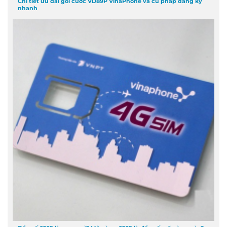
Chi tiết ưu đãi gói cước VD89P VinaPhone và cú pháp đăng ký
nhanh