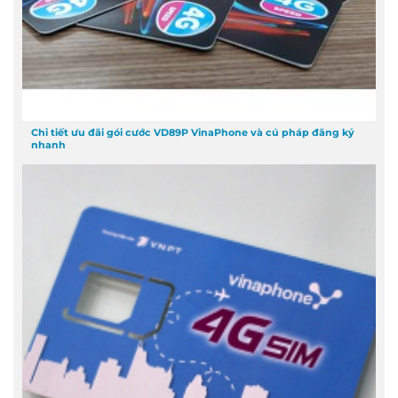
Chi tiết ưu đãi gói cước VD89P VinaPhone và cú pháp đăng ký
nhanh