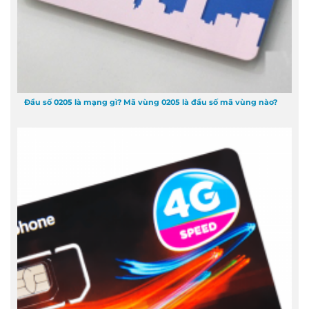
Đầu số 0205 là mạng gì? Mã vùng 0205 là đầu số mã vùng nào?