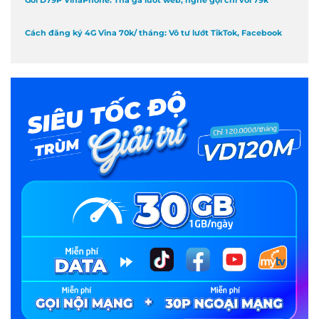
Cách đăng ký 4G Vina 70k/ tháng: Vô tư lướt TikTok, Facebook