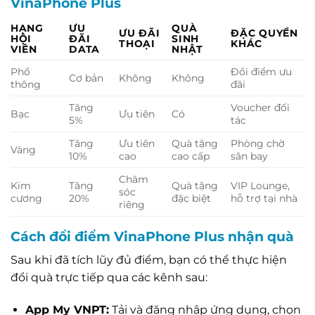
VinaPhone Plus
HẠNG
ƯU
QUÀ
ƯU ĐÃI
ĐẶC QUYỀN
HỘI
ĐÃI
SINH
THOẠI
KHÁC
VIÊN
DATA
NHẬT
Phổ
Đổi điểm ưu
Cơ bản
Không
Không
thông
đãi
Tăng
Voucher đối
Bạc
Ưu tiên
Có
5%
tác
Tăng
Ưu tiên
Quà tặng
Phòng chờ
Vàng
10%
cao
cao cấp
sân bay
Chăm
Kim
Tăng
Quà tặng
VIP Lounge,
sóc
cương
20%
đặc biệt
hỗ trợ tại nhà
riêng
Cách đổi điểm VinaPhone Plus nhận quà
Sau khi đã tích lũy đủ điểm, bạn có thể thực hiện
đổi quà trực tiếp qua các kênh sau:
App My VNPT:
Tải và đăng nhập ứng dụng, chọn