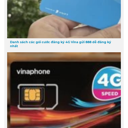
Danh sách các gói cước đăng ký 4G Vina gửi 888 dễ đăng ký
nhất