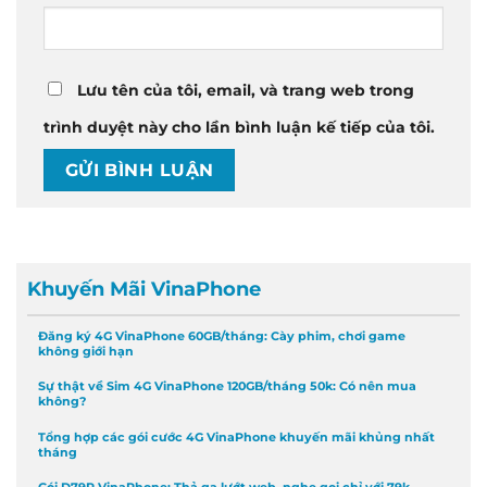
Lưu tên của tôi, email, và trang web trong
trình duyệt này cho lần bình luận kế tiếp của tôi.
Khuyến Mãi VinaPhone
Đăng ký 4G VinaPhone 60GB/tháng: Cày phim, chơi game
không giới hạn
Sự thật về Sim 4G VinaPhone 120GB/tháng 50k: Có nên mua
không?
Tổng hợp các gói cước 4G VinaPhone khuyến mãi khủng nhất
tháng
Gói D79P VinaPhone: Thả ga lướt web, nghe gọi chỉ với 79k