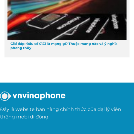
Giải đáp: Đầu số 0123 là mạng gì? Thuộc mạng nào và ý nghĩa
phong thủy
Đây là website bán hàng chính thức của đại lý viễn
thông mobi di động.