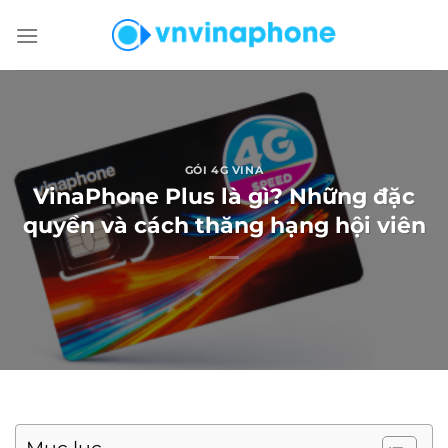
Chuyển
đến
nội
dung
GÓI 4G VINA
VinaPhone Plus là gì? Những đặc
quyền và cách thăng hạng hội viên